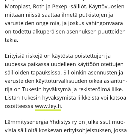
Motoplast, Roth ja Pexep ‑säi­liöt. Käyt­tö­vuo­sien
mit­taan niis­sä saat­taa ilme­tä put­kis­to­jen ja
varus­tei­den ongel­mia, ja jos­kus vahin­gon­vaa­ra
on todet­tu alku­pe­räi­sen asen­nuk­sen puut­tei­den
takia.
Eri­tyi­siä ris­ke­jä on käy­tös­tä pois­tet­tu­jen ja
uudes­sa pai­kas­sa uudel­leen käyt­töön otet­tu­jen
säi­liöi­den tapauk­sis­sa. Sil­loin­kin asen­nus­ten ja
varus­tei­den käyt­tö­tur­val­li­suu­den oikea asian­tun­
ti­ja on Tuke­sin hyväk­sy­mä ja rekis­te­röi­mä lii­ke.
Lis­tan Tuke­sin hyväk­sy­mis­tä liik­keis­tä voi kat­soa
osoit­tees­sa
www.ley.fi
.
Läm­mi­ty­se­ner­gia Yhdis­tys ry on jul­kais­sut muo­
vi­sia säi­liöi­tä kos­ke­van eri­tyis­oh­jeis­tuk­sen, jos­sa