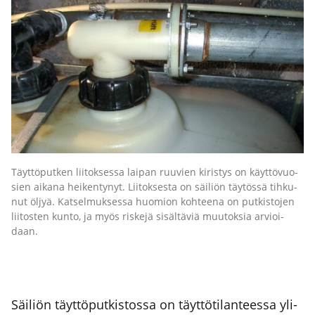
Täyt­tö­put­ken lii­tok­ses­sa lai­pan ruu­vien kiris­tys on käyt­tö­vuo­
sien aika­na hei­ken­ty­nyt. Lii­tok­ses­ta on säi­liön täy­tös­sä tih­ku­
nut öljyä. Kat­sel­muk­ses­sa huo­mion koh­tee­na on put­kis­to­jen
lii­tos­ten kun­to, ja myös ris­ke­jä sisäl­tä­viä muu­tok­sia arvioi­
daan.
Säi­liön täyt­tö­put­kis­tos­sa on täyt­tö­ti­lan­tees­sa yli­