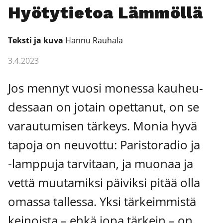
Hyö­ty­tie­toa Läm­möl­lä
Teks­ti ja kuva
Han­nu Rau­ha­la
3.4.2023
Jos men­nyt vuo­si mones­sa kau­heu­
des­saan on jotain opet­ta­nut, on se
varau­tu­mi­sen tär­keys. Monia hyvä
tapo­ja on neu­vot­tu: Paris­to­ra­dio ja
‑lamp­pu­ja tar­vi­taan, ja muo­naa ja
vet­tä muu­ta­mik­si päi­vik­si pitää olla
omas­sa tal­les­sa. Yksi tär­keim­mis­tä
kei­nois­ta – ehkä jopa tär­kein – on