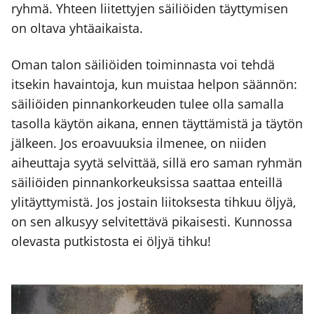
ryh­mä. Yhteen lii­tet­ty­jen säi­liöi­den täyt­ty­mi­sen
on olta­va yhtä­ai­kais­ta.
Oman talon säi­liöi­den toi­min­nas­ta voi teh­dä
itse­kin havain­to­ja, kun muis­taa hel­pon sään­nön:
säi­liöi­den pin­nan­kor­keu­den tulee olla samal­la
tasol­la käy­tön aika­na, ennen täyt­tä­mis­tä ja täy­tön
jäl­keen. Jos eroa­vuuk­sia ilme­nee, on nii­den
aiheut­ta­ja syy­tä sel­vit­tää, sil­lä ero saman ryh­män
säi­liöi­den pin­nan­kor­keuk­sis­sa saat­taa enteil­lä
yli­täyt­ty­mis­tä. Jos jos­tain lii­tok­ses­ta tih­kuu öljyä,
on sen alkusyy sel­vi­tet­tä­vä pikai­ses­ti. Kun­nos­sa
ole­vas­ta put­kis­tos­ta ei öljyä tih­ku!