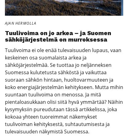
AJAN HERMOLLA
Tuu­li­voi­ma on jo arkea – ja Suo­men
säh­kö­jär­jes­tel­mä on mur­rok­ses­sa
Tuulivoima ei ole enää tulevaisuuden lupaus, vaan
keskeinen osa suomalaista arkea ja
sähköjärjestelmää. Se tuottaa jo neljänneksen
Suomessa kulutetusta sähköstä ja vaikuttaa
suoraan sähkön hintaan, huoltovarmuuteen ja
koko energiajärjestelmän kehitykseen. Mutta mihin
suuntaan tuulivoima on menossa. Ja mitä
pientaloasukkaan olisi siitä hyvä ymmärtää? Näihin
kysymyksiin pureudutaan tässä artikkelissa, joka
kokoaa yhteen tuoreimmat näkemykset
tuulivoiman kehityksestä, suhtautumisesta ja
tulevaisuuden näkymistä Suomessa.