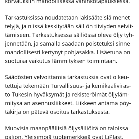
kor­vauk­siin mah­dol­li­ses­sa vahin­ko­ta­pauk­ses­sa.
Tar­kas­tuk­sis­sa nou­da­te­taan laki­sää­tei­siä menet­
te­ly­jä, ja niis­sä kes­ki­ty­tään säi­liön tii­viy­den sel­vit­
tä­mi­seen. Tar­kas­tuk­ses­sa säi­liös­sä ole­va öljy tyh­
jen­ne­tään, ja samal­la saa­daan pois­te­tuk­si sin­ne
mah­dol­li­ses­ti ker­ty­nyt poh­ja­sak­ka. Lisäe­tu­na on
suo­tui­sa vai­ku­tus läm­mi­tyk­sen toi­min­taan.
Sää­dös­ten vel­voit­ta­mia tar­kas­tuk­sia ovat oikeu­
tet­tu­ja teke­mään Tur­val­li­suus- ja kemi­kaa­li­vi­ras­
to Tuke­sin hyväk­sy­mät ja rekis­te­röi­mät öljy­läm­
mi­ty­sa­lan asen­nus­liik­keet. Liik­keen anta­ma pöy­
tä­kir­ja on päte­vä osoi­tus tar­kas­tuk­ses­ta.
Muo­vi­sia maan­pääl­li­siä öljy­säi­liöi­tä on talois­sa
pal­jon. Ylei­sim­piä tuo­te­merk­ke­jä ovat LiPlast,