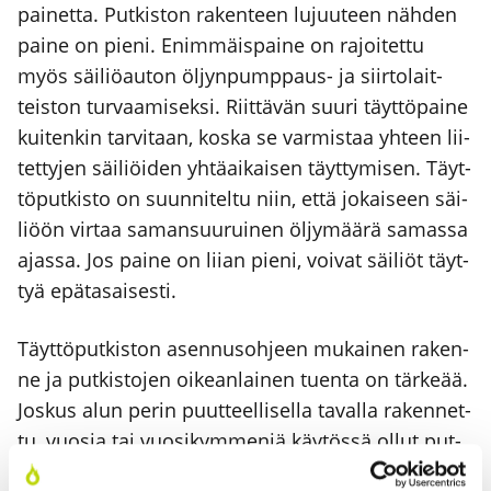
pai­net­ta. Put­kis­ton raken­teen lujuu­teen näh­den
pai­ne on pie­ni. Enim­mäis­pai­ne on rajoi­tet­tu
myös säi­liö­au­ton öljyn­pump­paus- ja siir­to­lait­
teis­ton tur­vaa­mi­sek­si. Riit­tä­vän suu­ri täyt­tö­pai­ne
kui­ten­kin tar­vi­taan, kos­ka se var­mis­taa yhteen lii­
tet­ty­jen säi­liöi­den yhtä­ai­kai­sen täyt­ty­mi­sen. Täyt­
tö­put­kis­to on suun­ni­tel­tu niin, että jokai­seen säi­
li­öön vir­taa saman­suu­rui­nen öljy­mää­rä samas­sa
ajas­sa. Jos pai­ne on lii­an pie­ni, voi­vat säi­liöt täyt­
tyä epä­ta­sai­ses­ti.
Täyt­tö­put­kis­ton asen­nus­oh­jeen mukai­nen raken­
ne ja put­kis­to­jen oikean­lai­nen tuen­ta on tär­ke­ää.
Jos­kus alun perin puut­teel­li­sel­la taval­la raken­net­
tu, vuo­sia tai vuo­si­kym­me­niä käy­tös­sä ollut put­
kis­to vuo­taa täyt­tö tilan­tees­sa. Asian­mu­kai­ses­sa