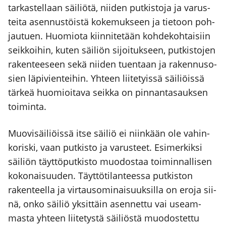
tar­kas­tel­laan säi­liö­tä, nii­den put­kis­to­ja ja varus­
tei­ta asen­nus­töis­tä koke­muk­seen ja tie­toon poh­
jau­tuen. Huo­mio­ta kiin­ni­te­tään koh­de­koh­tai­siin
seik­koi­hin, kuten säi­liön sijoi­tuk­seen, put­kis­to­jen
raken­tee­seen sekä nii­den tuen­taan ja raken­nuso­
sien läpi­vien­tei­hin. Yhteen lii­te­tyis­sä säi­liöis­sä
tär­keä huo­mioi­ta­va seik­ka on pin­nan­ta­sauk­sen
toi­min­ta.
Muo­vi­säi­liöis­sä itse säi­liö ei niin­kään ole vahin­
ko­ris­ki, vaan put­kis­to ja varus­teet. Esi­mer­kik­si
säi­liön täyt­tö­put­kis­to muo­dos­taa toi­min­nal­li­sen
koko­nai­suu­den. Täyt­tö­ti­lan­tees­sa put­kis­ton
raken­teel­la ja vir­taus­o­mi­nai­suuk­sil­la on ero­ja sii­
nä, onko säi­liö yksit­täin asen­net­tu vai useam­
mas­ta yhteen lii­te­tys­tä säi­liös­tä muo­dos­tet­tu