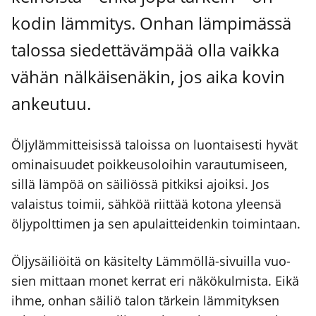
kodin läm­mi­tys. Onhan läm­pi­mäs­sä
talos­sa sie­det­tä­väm­pää olla vaik­ka
vähän näl­käi­se­nä­kin, jos aika kovin
ankeu­tuu.
Öljy­läm­mit­tei­sis­sä talois­sa on luon­tai­ses­ti hyvät
omi­nai­suu­det poik­keus­o­loi­hin varau­tu­mi­seen,
sil­lä läm­pöä on säi­liös­sä pit­kik­si ajoik­si. Jos
valais­tus toi­mii, säh­köä riit­tää koto­na yleen­sä
öljy­polt­ti­men ja sen apu­lait­tei­den­kin toi­min­taan.
Öljy­säi­liöi­tä on käsi­tel­ty Läm­möl­lä-sivuil­la vuo­
sien mit­taan monet ker­rat eri näkö­kul­mis­ta. Eikä
ihme, onhan säi­liö talon tär­kein läm­mi­tyk­sen