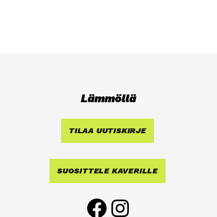
Läm­möl­lä
TILAA UUTIS­KIR­JE
SUO­SIT­TE­LE KAVE­RIL­LE
Face­book
Ins­ta­gram