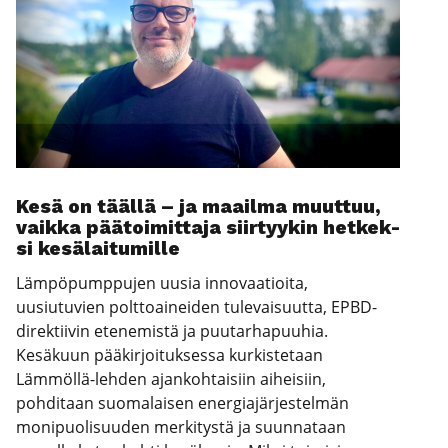
Kesä on tääl­lä – ja maa­il­ma muut­tuu,
vaik­ka pää­toi­mit­ta­ja siir­tyy­kin het­kek­
si kesä­lai­tu­mil­le
Lämpöpumppujen uusia innovaatioita,
uusiutuvien polttoaineiden tulevaisuutta, EPBD-
direktiivin etenemistä ja puutarhapuuhia.
Kesäkuun pääkirjoituksessa kurkistetaan
Lämmöllä-lehden ajankohtaisiin aiheisiin,
pohditaan suomalaisen energiajärjestelmän
monipuolisuuden merkitystä ja suunnataan