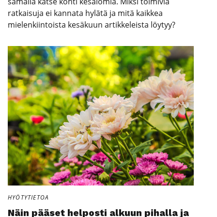
samalla katse kohti kesälomia. Miksi toimivia
ratkaisuja ei kannata hylätä ja mitä kaikkea
mielenkiintoista kesäkuun artikkeleista löytyy?
HYÖTYTIETOA
Näin pää­set hel­pos­ti alkuun pihal­la ja