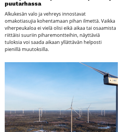
puu­tar­has­sa
Alkukesän valo ja vehreys innostavat
omakotiasujia kohentamaan pihan ilmettä. Vaikka
viherpeukaloa ei vielä olisi eikä aikaa tai osaamista
riittäisi suuriin piharemontteihin, näyttäviä
tuloksia voi saada aikaan yllättävän helposti
pienillä muutoksilla.