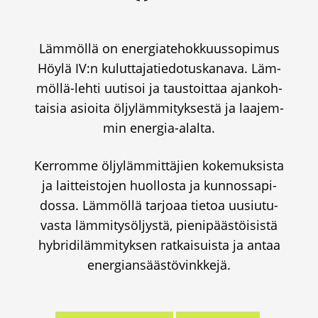
Läm­möl­lä on ener­gia­te­hok­kuus­so­pi­mus
Höy­lä IV:n kulut­ta­ja­tie­do­tus­ka­na­va. Läm­
möl­lä-leh­ti uuti­soi ja taus­toit­taa ajan­koh­
tai­sia asioi­ta öljy­läm­mi­tyk­ses­tä ja laa­jem­
min ener­gia-alal­ta.
Ker­rom­me öljy­läm­mit­tä­jien koke­muk­sis­ta
ja lait­teis­to­jen huol­los­ta ja kun­nos­sa­pi­
dos­sa. Läm­möl­lä tar­jo­aa tie­toa uusiu­tu­
vas­ta läm­mi­ty­söl­jys­tä, pie­ni­pääs­töi­sis­tä
hybri­di­läm­mi­tyk­sen rat­kai­suis­ta ja antaa
ener­gian­sääs­tö­vink­ke­jä.