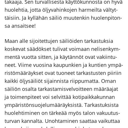
takaa­ja. Sen tur­val­li­ses­ta käyt­tö­kun­nos­ta on hyvä
huo­leh­tia, jot­ta öljy­va­hin­ko­jen har­meil­ta väl­tyt­
täi­siin. Ja kyl­lä­hän säi­liö muu­ten­kin huo­len­pi­ton­
sa ansait­see!
Maan alle sijoi­tet­tu­jen säi­liöi­den tar­kas­tuk­sia
kos­ke­vat sää­dök­set tuli­vat voi­maan neli­sen­kym­
men­tä vuot­ta sit­ten, ja käy­tän­nöt ovat vakiin­tu­
neet. Vii­me vuo­si­na kau­pun­kien ja kun­tien ympä­
ris­tö­mää­räyk­set ovat tuo­neet tar­kas­tus­ten pii­riin
kaik­ki öljy­säi­liöt sijain­nis­ta riip­pu­mat­ta. Oman
säi­liön osal­ta tar­kas­ta­mis­vel­voit­teen mää­rä­ajat
ja toi­men­pi­teet voi sel­vit­tää koti­paik­ka­kun­nan
ympä­ris­tön­suo­je­lu­mää­räyk­sis­tä. Tar­kas­tuk­sis­ta
huo­leh­ti­mi­nen on tär­ke­ää myös talon vakuu­tus­
tur­van kan­nal­ta. Unoh­ta­mi­nen saat­taa vai­kut­taa