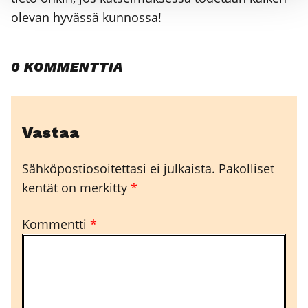
ole­van hyväs­sä kun­nos­sa!
0 KOMMENTTIA
Vastaa
Sähköpostiosoitettasi ei julkaista.
Pakolliset
kentät on merkitty
*
Kommentti
*