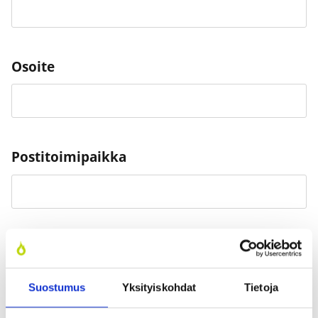
Osoi­te
Pos­ti­toi­mi­paik­ka
Pos­ti­nu­me­ro
Suostumus
Yksityiskohdat
Tietoja