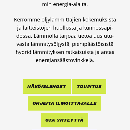
min ener­gia-alal­ta.
Ker­rom­me öljy­läm­mit­tä­jien koke­muk­sis­ta
ja lait­teis­to­jen huol­los­ta ja kun­nos­sa­pi­
dos­sa. Läm­möl­lä tar­jo­aa tie­toa uusiu­tu­
vas­ta läm­mi­ty­söl­jys­tä, pie­ni­pääs­töi­sis­tä
hybri­di­läm­mi­tyk­sen rat­kai­suis­ta ja antaa
ener­gian­sääs­tö­vink­ke­jä.
NÄKÖIS­LEH­DET
TOI­MI­TUS
OHJEI­TA ILMOIT­TA­JAL­LE
OTA YHTEYT­TÄ