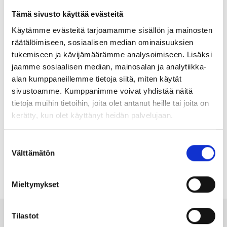
Säh­kö­pos­ti
Tämä sivusto käyttää evästeitä
Käytämme evästeitä tarjoamamme sisällön ja mainosten
räätälöimiseen, sosiaalisen median ominaisuuksien
tukemiseen ja kävijämäärämme analysoimiseen. Lisäksi
jaamme sosiaalisen median, mainosalan ja analytiikka-
Uutis­kir­je
alan kumppaneillemme tietoja siitä, miten käytät
sivustoamme. Kumppanimme voivat yhdistää näitä
Haluan liit­tyä Läm­möl­lä-uutis­kir­jeen pos­ti­tus­lis­tal­le
tietoja muihin tietoihin, joita olet antanut heille tai joita on
kerätty, kun olet käyttänyt heidän palvelujaan.
Suostumuksen
Välttämätön
valinta
Mieltymykset
Tilastot