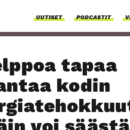
UUTI­SET
PODCAS­TIT
V
elp­poa tapaa
an­taa kodin
­gia­te­hok­kuu
äin voi sääs­t