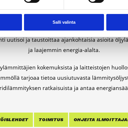
Salli valinta
ner­gia­te­hok­kuus­so­pi­mus Höy­lä IV:n kulut­ta­ja­tie­
ti uuti­soi ja taus­toit­taa ajan­koh­tai­sia asioi­ta öljy­l
ja laa­jem­min ener­gia-alal­ta.
läm­mit­tä­jien koke­muk­sis­ta ja lait­teis­to­jen huol­l
m­möl­lä tar­jo­aa tie­toa uusiu­tu­vas­ta läm­mi­ty­söl­jys
ri­di­läm­mi­tyk­sen rat­kai­suis­ta ja antaa ener­gian­sääs
ÖIS­LEH­DET
TOI­MI­TUS
OHJEI­TA ILMOIT­TA­JA