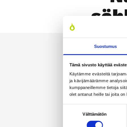
säh­
Suostumus
Tämä sivusto käyttää eväste
Käytämme evästeitä tarjoama
ja kävijämäärämme analysoim
kumppaneillemme tietoja siitä
olet antanut heille tai joita o
Suostumuksen
Välttämätön
valinta