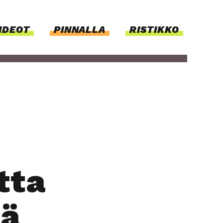
IDEOT
PIN­NAL­LA
RISTIKKO
t­ta
ää