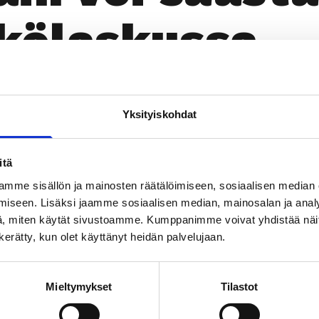
kö­las­kus­sa
Yksityiskohdat
Läm­möl­lä
itä
mme sisällön ja mainosten räätälöimiseen, sosiaalisen median
TILAA UUTIS­KIR­JE
iseen. Lisäksi jaamme sosiaalisen median, mainosalan ja analy
, miten käytät sivustoamme. Kumppanimme voivat yhdistää näitä t
n kerätty, kun olet käyttänyt heidän palvelujaan.
SUO­SIT­TE­LE KAVE­RIL­LE
Mieltymykset
Tilastot
Face­book
Ins­ta­gram