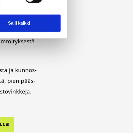
Salli kaikki
do­tus­ka­na­va.
äm­mi­tyk­ses­tä
os­ta ja kun­nos­
­tä, pie­ni­pääs­
­tö­vink­ke­jä.
L­LE