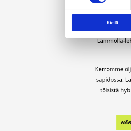
Kiellä
Läm­möl­lä on e
Läm­möl­lä-leh­
Ker­rom­me öljy­
sa­pi­dos­sa. Lä
töi­sis­tä hyb
NÄK