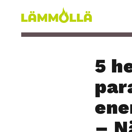
Siirry
sisältöön
Lämmöllä
5 h
par
ener
– N