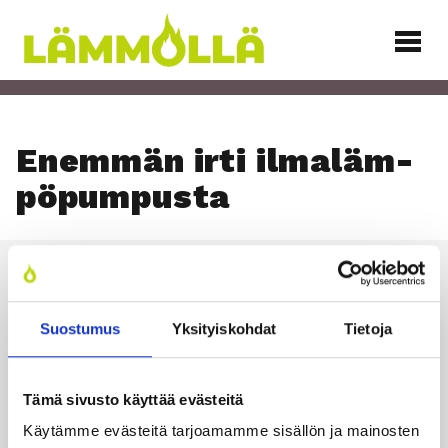
Siirry
sisältöön
Lämmöllä
Enem­män irti ilma­läm­
pö­pum­pus­ta
Läm­möl­lä
Suostumus
Yksityiskohdat
Tietoja
TILAA UUTIS­KIR­JE
Tämä sivusto käyttää evästeitä
Käytämme evästeitä tarjoamamme sisällön ja mainosten