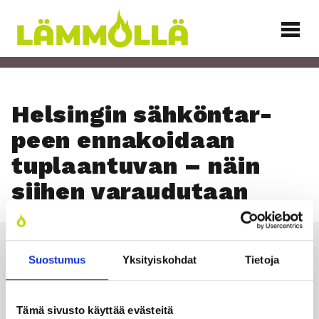
Siirry
sisältöön
Lämmöllä
Hel­sin­gin säh­kön­tar­
peen enna­koi­daan
tuplaan­tu­van – näin
sii­hen varau­du­taan
Suostumus
Yksityiskohdat
Tietoja
Läm­möl­lä
Tämä sivusto käyttää evästeitä