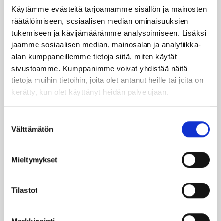
Käytämme evästeitä tarjoamamme sisällön ja mainosten
TILAA UUTIS­KIR­JE
räätälöimiseen, sosiaalisen median ominaisuuksien
tukemiseen ja kävijämäärämme analysoimiseen. Lisäksi
jaamme sosiaalisen median, mainosalan ja analytiikka-
SUO­SIT­TE­LE KAVE­RIL­LE
alan kumppaneillemme tietoja siitä, miten käytät
sivustoamme. Kumppanimme voivat yhdistää näitä
tietoja muihin tietoihin, joita olet antanut heille tai joita on
Face­book
Ins­ta­gram
kerätty, kun olet käyttänyt heidän palvelujaan.
Suostumuksen
Välttämätön
valinta
Läm­möl­lä on ener­gia­te­hok­kuus­so­pi­mus
Höy­lä IV:n kulut­ta­ja­tie­do­tus­ka­na­va. Läm­
möl­lä-leh­ti uuti­soi ja taus­toit­taa ajan­koh­
Mieltymykset
tai­sia asioi­ta öljy­läm­mi­tyk­ses­tä ja laa­jem­
min ener­gia-alal­ta.
Tilastot
Ker­rom­me öljy­läm­mit­tä­jien koke­muk­sis­ta
Markkinointi