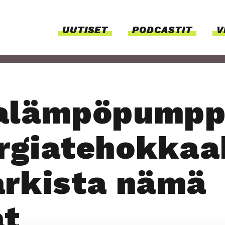
UUTI­SET
PODCAS­TIT
V
a­läm­pö­pump­
­gia­te­hok­kaa
ar­kis­ta nämä
at