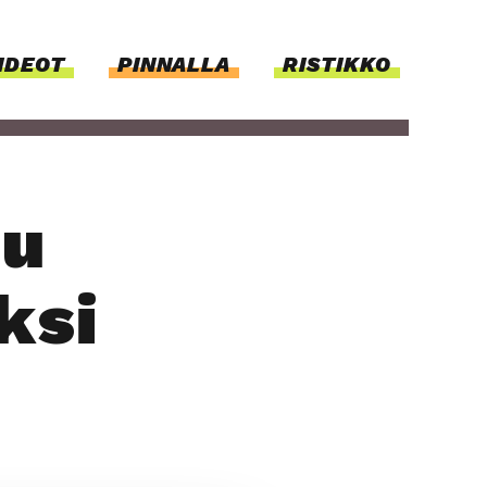
IDEOT
PIN­NAL­LA
RISTIKKO
pu
k­si