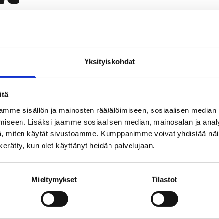
Yksityiskohdat
Läm­möl­lä
itä
TILAA UUTIS­KIR­JE
mme sisällön ja mainosten räätälöimiseen, sosiaalisen median
iseen. Lisäksi jaamme sosiaalisen median, mainosalan ja analy
, miten käytät sivustoamme. Kumppanimme voivat yhdistää näitä t
SUO­SIT­TE­LE KAVE­RIL­LE
n kerätty, kun olet käyttänyt heidän palvelujaan.
Face­book
Ins­ta­gram
Mieltymykset
Tilastot