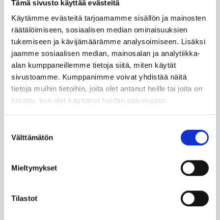
Tämä sivusto käyttää evästeitä
Käytämme evästeitä tarjoamamme sisällön ja mainosten
TILAA UUTIS­KIR­JE
räätälöimiseen, sosiaalisen median ominaisuuksien
tukemiseen ja kävijämäärämme analysoimiseen. Lisäksi
jaamme sosiaalisen median, mainosalan ja analytiikka-
alan kumppaneillemme tietoja siitä, miten käytät
SUO­SIT­TE­LE KAVE­RIL­LE
sivustoamme. Kumppanimme voivat yhdistää näitä
tietoja muihin tietoihin, joita olet antanut heille tai joita on
kerätty, kun olet käyttänyt heidän palvelujaan.
Face­book
Ins­ta­gram
You­Tu­be
Lin­ke­dIn
Suostumuksen
Välttämätön
valinta
Läm­möl­lä on ener­gia­te­hok­kuus­so­pi­mus
Höy­lä IV:n kulut­ta­ja­tie­do­tus­ka­na­va. Läm­
Mieltymykset
möl­lä-leh­ti uuti­soi ja taus­toit­taa ajan­koh­
tai­sia asioi­ta öljy­läm­mi­tyk­ses­tä ja laa­jem­
Tilastot
min ener­gia-alal­ta.