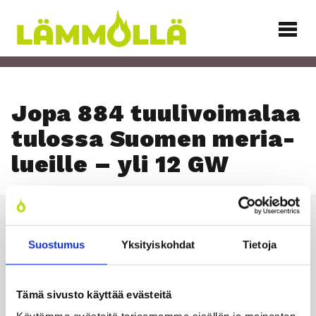
Siirry
sisältöön
Lämmöllä
Jopa 884 tuu­li­voi­ma­laa
tulos­sa Suo­men meria­
lueil­le – yli 12 GW
Suostumus
Yksityiskohdat
Tietoja
Läm­möl­lä
Tämä sivusto käyttää evästeitä
TILAA UUTIS­KIR­JE