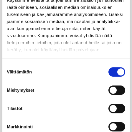
Käytämme evästeitä tarjoamamme sisällön ja mainosten
räätälöimiseen, sosiaalisen median ominaisuuksien
tukemiseen ja kävijämäärämme analysoimiseen. Lisäksi
SUO­SIT­TE­LE KAVE­RIL­LE
jaamme sosiaalisen median, mainosalan ja analytiikka-
alan kumppaneillemme tietoja siitä, miten käytät
sivustoamme. Kumppanimme voivat yhdistää näitä
Face­book
Ins­ta­gram
tietoja muihin tietoihin, joita olet antanut heille tai joita on
kerätty, kun olet käyttänyt heidän palvelujaan.
Suostumuksen
Läm­möl­lä on ener­gia­te­hok­kuus­so­pi­mus
Välttämätön
valinta
Höy­lä IV:n kulut­ta­ja­tie­do­tus­ka­na­va. Läm­
möl­lä-leh­ti uuti­soi ja taus­toit­taa ajan­koh­
Mieltymykset
tai­sia asioi­ta öljy­läm­mi­tyk­ses­tä ja laa­jem­
min ener­gia-alal­ta.
Tilastot
Ker­rom­me öljy­läm­mit­tä­jien koke­muk­sis­ta
ja lait­teis­to­jen huol­los­ta ja kun­nos­sa­pi­
Markkinointi