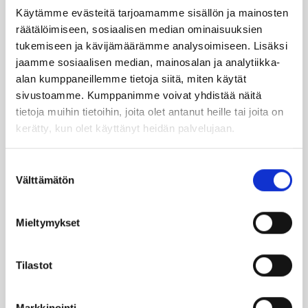
Käytämme evästeitä tarjoamamme sisällön ja mainosten
TILAA UUTIS­KIR­JE
räätälöimiseen, sosiaalisen median ominaisuuksien
tukemiseen ja kävijämäärämme analysoimiseen. Lisäksi
jaamme sosiaalisen median, mainosalan ja analytiikka-
SUO­SIT­TE­LE KAVE­RIL­LE
alan kumppaneillemme tietoja siitä, miten käytät
sivustoamme. Kumppanimme voivat yhdistää näitä
tietoja muihin tietoihin, joita olet antanut heille tai joita on
Face­book
Ins­ta­gram
kerätty, kun olet käyttänyt heidän palvelujaan.
Suostumuksen
Välttämätön
valinta
Läm­möl­lä on ener­gia­te­hok­kuus­so­pi­mus
Höy­lä IV:n kulut­ta­ja­tie­do­tus­ka­na­va. Läm­
möl­lä-leh­ti uuti­soi ja taus­toit­taa ajan­koh­
Mieltymykset
tai­sia asioi­ta öljy­läm­mi­tyk­ses­tä ja laa­jem­
min ener­gia-alal­ta.
Tilastot
Ker­rom­me öljy­läm­mit­tä­jien koke­muk­sis­ta
Markkinointi