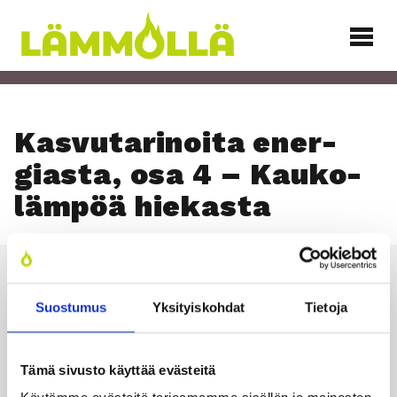
Siirry
sisältöön
Lämmöllä
Kas­vu­ta­ri­noi­ta ener­
gias­ta, osa 4 – Kau­ko­
läm­pöä hie­kas­ta
Suostumus
Yksityiskohdat
Tietoja
Läm­möl­lä
Tämä sivusto käyttää evästeitä
TILAA UUTIS­KIR­JE