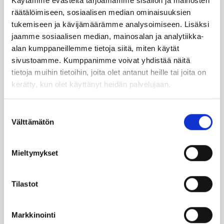
Käytämme evästeitä tarjoamamme sisällön ja mainosten
räätälöimiseen, sosiaalisen median ominaisuuksien
tukemiseen ja kävijämäärämme analysoimiseen. Lisäksi
SUO­SIT­TE­LE KAVE­RIL­LE
jaamme sosiaalisen median, mainosalan ja analytiikka-
alan kumppaneillemme tietoja siitä, miten käytät
sivustoamme. Kumppanimme voivat yhdistää näitä
Face­book
Ins­ta­gram
tietoja muihin tietoihin, joita olet antanut heille tai joita on
kerätty, kun olet käyttänyt heidän palvelujaan.
Suostumuksen
Läm­möl­lä on ener­gia­te­hok­kuus­so­pi­mus
Välttämätön
valinta
Höy­lä IV:n kulut­ta­ja­tie­do­tus­ka­na­va. Läm­
möl­lä-leh­ti uuti­soi ja taus­toit­taa ajan­koh­
Mieltymykset
tai­sia asioi­ta öljy­läm­mi­tyk­ses­tä ja laa­jem­
min ener­gia-alal­ta.
Tilastot
Ker­rom­me öljy­läm­mit­tä­jien koke­muk­sis­ta
ja lait­teis­to­jen huol­los­ta ja kun­nos­sa­pi­
Markkinointi