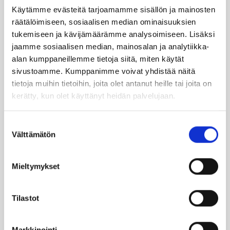
Käytämme evästeitä tarjoamamme sisällön ja mainosten
TILAA UUTIS­KIR­JE
räätälöimiseen, sosiaalisen median ominaisuuksien
tukemiseen ja kävijämäärämme analysoimiseen. Lisäksi
jaamme sosiaalisen median, mainosalan ja analytiikka-
SUO­SIT­TE­LE KAVE­RIL­LE
alan kumppaneillemme tietoja siitä, miten käytät
sivustoamme. Kumppanimme voivat yhdistää näitä
tietoja muihin tietoihin, joita olet antanut heille tai joita on
Face­book
Ins­ta­gram
kerätty, kun olet käyttänyt heidän palvelujaan.
Suostumuksen
Välttämätön
valinta
Läm­möl­lä on ener­gia­te­hok­kuus­so­pi­mus
Höy­lä IV:n kulut­ta­ja­tie­do­tus­ka­na­va. Läm­
möl­lä-leh­ti uuti­soi ja taus­toit­taa ajan­koh­
Mieltymykset
tai­sia asioi­ta öljy­läm­mi­tyk­ses­tä ja laa­jem­
min ener­gia-alal­ta.
Tilastot
Ker­rom­me öljy­läm­mit­tä­jien koke­muk­sis­ta
Markkinointi