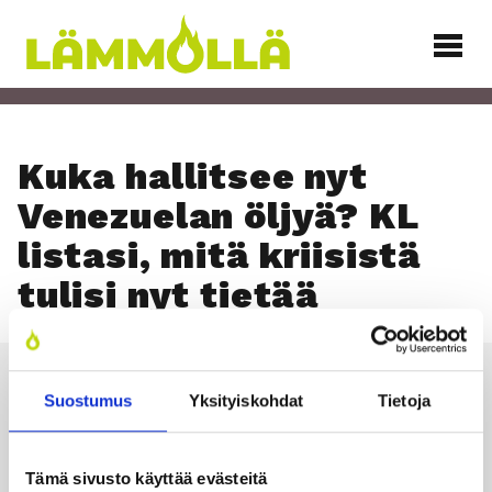
Siirry
sisältöön
Lämmöllä
Kuka hal­lit­see nyt
Venezue­lan öljyä? KL
lis­ta­si, mitä krii­sis­tä
tuli­si nyt tie­tää
Suostumus
Yksityiskohdat
Tietoja
Läm­möl­lä
Tämä sivusto käyttää evästeitä