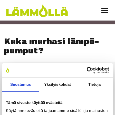
Siirry
sisältöön
Lämmöllä
Kuka mur­ha­si läm­pö­
pum­put?
Läm­möl­lä
Suostumus
Yksityiskohdat
Tietoja
TILAA UUTIS­KIR­JE
Tämä sivusto käyttää evästeitä
Käytämme evästeitä tarjoamamme sisällön ja mainosten