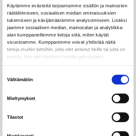
Käytämme evästeitä tarjoamamme sisällön ja mainosten
TILAA UUTIS­KIR­JE
räätälöimiseen, sosiaalisen median ominaisuuksien
tukemiseen ja kävijämäärämme analysoimiseen. Lisäksi
jaamme sosiaalisen median, mainosalan ja analytiikka-
SUO­SIT­TE­LE KAVE­RIL­LE
alan kumppaneillemme tietoja siitä, miten käytät
sivustoamme. Kumppanimme voivat yhdistää näitä
tietoja muihin tietoihin, joita olet antanut heille tai joita on
Face­book
Ins­ta­gram
kerätty, kun olet käyttänyt heidän palvelujaan.
Suostumuksen
Välttämätön
valinta
Läm­möl­lä on ener­gia­te­hok­kuus­so­pi­mus
Höy­lä IV:n kulut­ta­ja­tie­do­tus­ka­na­va. Läm­
möl­lä-leh­ti uuti­soi ja taus­toit­taa ajan­koh­
Mieltymykset
tai­sia asioi­ta öljy­läm­mi­tyk­ses­tä ja laa­jem­
min ener­gia-alal­ta.
Tilastot
Ker­rom­me öljy­läm­mit­tä­jien koke­muk­sis­ta
Markkinointi