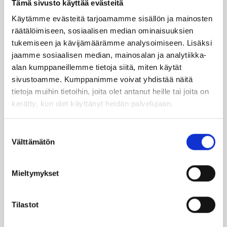
Tämä sivusto käyttää evästeitä
Käytämme evästeitä tarjoamamme sisällön ja mainosten
TILAA UUTIS­KIR­JE
räätälöimiseen, sosiaalisen median ominaisuuksien
tukemiseen ja kävijämäärämme analysoimiseen. Lisäksi
jaamme sosiaalisen median, mainosalan ja analytiikka-
alan kumppaneillemme tietoja siitä, miten käytät
SUO­SIT­TE­LE KAVE­RIL­LE
sivustoamme. Kumppanimme voivat yhdistää näitä
tietoja muihin tietoihin, joita olet antanut heille tai joita on
kerätty, kun olet käyttänyt heidän palvelujaan.
Face­book
Ins­ta­gram
Suostumuksen
Välttämätön
valinta
Läm­möl­lä on ener­gia­te­hok­kuus­so­pi­mus
Höy­lä IV:n kulut­ta­ja­tie­do­tus­ka­na­va. Läm­
Mieltymykset
möl­lä-leh­ti uuti­soi ja taus­toit­taa ajan­koh­
tai­sia asioi­ta öljy­läm­mi­tyk­ses­tä ja laa­jem­
Tilastot
min ener­gia-alal­ta.