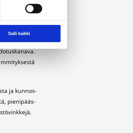
Salli kaikki
do­tus­ka­na­va.
äm­mi­tyk­ses­tä
os­ta ja kun­nos­
­tä, pie­ni­pääs­
­tö­vink­ke­jä.