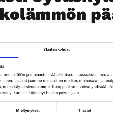
­ko­läm­mön p
ä
Yksityiskohdat
itä
Läm­möl­lä
mme sisällön ja mainosten räätälöimiseen, sosiaalisen median
iseen. Lisäksi jaamme sosiaalisen median, mainosalan ja analy
, miten käytät sivustoamme. Kumppanimme voivat yhdistää näitä t
TILAA UUTIS­KIR­JE
n kerätty, kun olet käyttänyt heidän palvelujaan.
SUO­SIT­TE­LE KAVE­RIL­LE
Mieltymykset
Tilastot