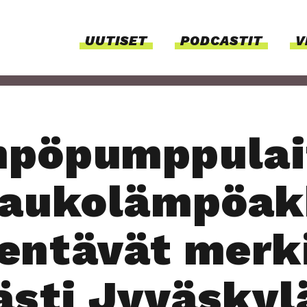
UUTI­SET
PODCAS­TIT
V
pö­pump­pu­lai
au­ko­läm­pö­ak
n­tä­vät mer­k
äs­ti Jyväs­ky­