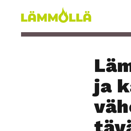
Siirry
sisältöön
Lämmöllä
Läm­
ja k
vähe
tä­v