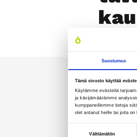
kau
tö­j
Suostumus
Tämä sivusto käyttää eväste
Käytämme evästeitä tarjoama
ja kävijämäärämme analysoim
kumppaneillemme tietoja siitä
olet antanut heille tai joita o
Suostumuksen
Välttämätön
valinta