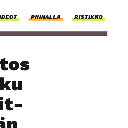
IDEOT
PIN­NAL­LA
RISTIKKO
­tos
­ku
it­
län