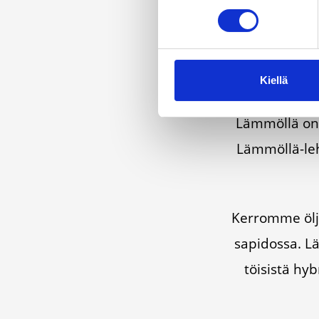
Kiellä
Läm­möl­lä on e
Läm­möl­lä-leh­
Ker­rom­me öljy­
sa­pi­dos­sa. Lä
töi­sis­tä hyb