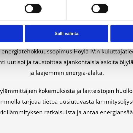
Face­book
Ins­ta­gram
Salli valinta
ner­gia­te­hok­kuus­so­pi­mus Höy­lä IV:n kulut­ta­ja­tie­
ti uuti­soi ja taus­toit­taa ajan­koh­tai­sia asioi­ta öljy­l
ja laa­jem­min ener­gia-alal­ta.
läm­mit­tä­jien koke­muk­sis­ta ja lait­teis­to­jen huol­l
m­möl­lä tar­jo­aa tie­toa uusiu­tu­vas­ta läm­mi­ty­söl­jys
ri­di­läm­mi­tyk­sen rat­kai­suis­ta ja antaa ener­gian­sääs