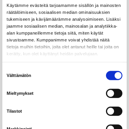
Käytämme evästeitä tarjoamamme sisällön ja mainosten
TILAA UUTIS­KIR­JE
räätälöimiseen, sosiaalisen median ominaisuuksien
tukemiseen ja kävijämäärämme analysoimiseen. Lisäksi
jaamme sosiaalisen median, mainosalan ja analytiikka-
SUO­SIT­TE­LE KAVE­RIL­LE
alan kumppaneillemme tietoja siitä, miten käytät
sivustoamme. Kumppanimme voivat yhdistää näitä
tietoja muihin tietoihin, joita olet antanut heille tai joita on
Face­book
Ins­ta­gram
kerätty, kun olet käyttänyt heidän palvelujaan.
Suostumuksen
Välttämätön
valinta
Läm­möl­lä on ener­gia­te­hok­kuus­so­pi­mus
Höy­lä IV:n kulut­ta­ja­tie­do­tus­ka­na­va. Läm­
möl­lä-leh­ti uuti­soi ja taus­toit­taa ajan­koh­
Mieltymykset
tai­sia asioi­ta öljy­läm­mi­tyk­ses­tä ja laa­jem­
min ener­gia-alal­ta.
Tilastot
Ker­rom­me öljy­läm­mit­tä­jien koke­muk­sis­ta
Markkinointi