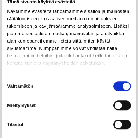
Tämä sivusto käyttää evästeitä
Käytämme evästeitä tarjoamamme sisällön ja mainosten
TILAA UUTIS­KIR­JE
räätälöimiseen, sosiaalisen median ominaisuuksien
tukemiseen ja kävijämäärämme analysoimiseen. Lisäksi
jaamme sosiaalisen median, mainosalan ja analytiikka-
alan kumppaneillemme tietoja siitä, miten käytät
SUO­SIT­TE­LE KAVE­RIL­LE
sivustoamme. Kumppanimme voivat yhdistää näitä
tietoja muihin tietoihin, joita olet antanut heille tai joita on
kerätty, kun olet käyttänyt heidän palvelujaan.
Face­book
Ins­ta­gram
Suostumuksen
Välttämätön
valinta
Läm­möl­lä on ener­gia­te­hok­kuus­so­pi­mus
Höy­lä IV:n kulut­ta­ja­tie­do­tus­ka­na­va. Läm­
Mieltymykset
möl­lä-leh­ti uuti­soi ja taus­toit­taa ajan­koh­
tai­sia asioi­ta öljy­läm­mi­tyk­ses­tä ja laa­jem­
Tilastot
min ener­gia-alal­ta.