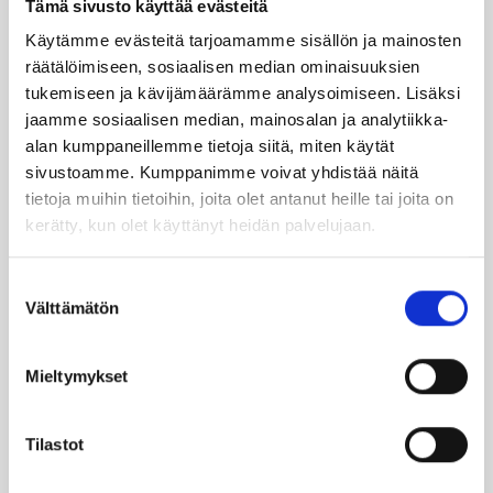
Tämä sivusto käyttää evästeitä
Käytämme evästeitä tarjoamamme sisällön ja mainosten
TILAA UUTIS­KIR­JE
räätälöimiseen, sosiaalisen median ominaisuuksien
tukemiseen ja kävijämäärämme analysoimiseen. Lisäksi
jaamme sosiaalisen median, mainosalan ja analytiikka-
alan kumppaneillemme tietoja siitä, miten käytät
SUO­SIT­TE­LE KAVE­RIL­LE
sivustoamme. Kumppanimme voivat yhdistää näitä
tietoja muihin tietoihin, joita olet antanut heille tai joita on
kerätty, kun olet käyttänyt heidän palvelujaan.
Face­book
Ins­ta­gram
Suostumuksen
Välttämätön
valinta
Läm­möl­lä on ener­gia­te­hok­kuus­so­pi­mus
Höy­lä IV:n kulut­ta­ja­tie­do­tus­ka­na­va. Läm­
Mieltymykset
möl­lä-leh­ti uuti­soi ja taus­toit­taa ajan­koh­
tai­sia asioi­ta öljy­läm­mi­tyk­ses­tä ja laa­jem­
Tilastot
min ener­gia-alal­ta.