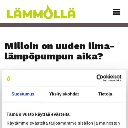
Siirry
sisältöön
Lämmöllä
Mil­loin on uuden ilma­
läm­pö­pum­pun aika?
Läm­möl­lä
Suostumus
Yksityiskohdat
Tietoja
TILAA UUTIS­KIR­JE
Tämä sivusto käyttää evästeitä
Käytämme evästeitä tarjoamamme sisällön ja mainosten