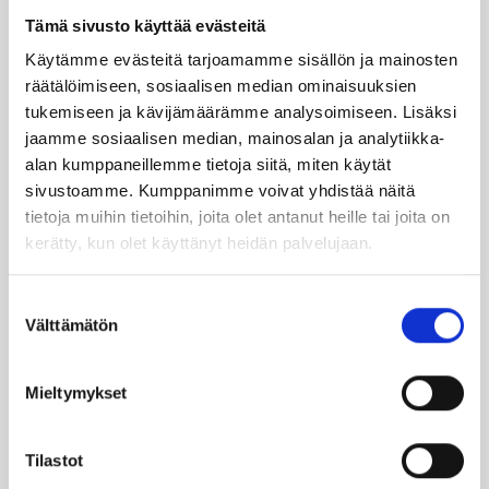
Tämä sivusto käyttää evästeitä
Läm­möl­lä
Käytämme evästeitä tarjoamamme sisällön ja mainosten
räätälöimiseen, sosiaalisen median ominaisuuksien
TILAA UUTIS­KIR­JE
tukemiseen ja kävijämäärämme analysoimiseen. Lisäksi
jaamme sosiaalisen median, mainosalan ja analytiikka-
alan kumppaneillemme tietoja siitä, miten käytät
sivustoamme. Kumppanimme voivat yhdistää näitä
SUO­SIT­TE­LE KAVE­RIL­LE
tietoja muihin tietoihin, joita olet antanut heille tai joita on
kerätty, kun olet käyttänyt heidän palvelujaan.
Face­book
Ins­ta­gram
Suostumuksen
Välttämätön
valinta
Läm­möl­lä on ener­gia­te­hok­kuus­so­pi­mus
Mieltymykset
Höy­lä IV:n kulut­ta­ja­tie­do­tus­ka­na­va. Läm­
möl­lä-leh­ti uuti­soi ja taus­toit­taa ajan­koh­
Tilastot
tai­sia asioi­ta öljy­läm­mi­tyk­ses­tä ja laa­jem­