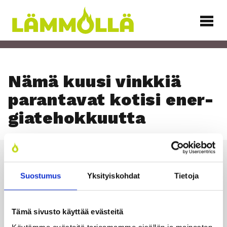
Siirry
sisältöön
Lämmöllä
Nämä kuusi vink­kiä
paran­ta­vat koti­si ener­
gia­te­hok­kuut­ta
Suostumus
Yksityiskohdat
Tietoja
Läm­möl­lä
Tämä sivusto käyttää evästeitä
TILAA UUTIS­KIR­JE