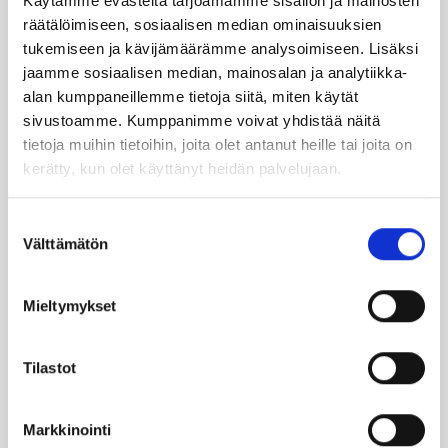
Käytämme evästeitä tarjoamamme sisällön ja mainosten
räätälöimiseen, sosiaalisen median ominaisuuksien
tukemiseen ja kävijämäärämme analysoimiseen. Lisäksi
SUO­SIT­TE­LE KAVE­RIL­LE
jaamme sosiaalisen median, mainosalan ja analytiikka-
alan kumppaneillemme tietoja siitä, miten käytät
sivustoamme. Kumppanimme voivat yhdistää näitä
Face­book
Ins­ta­gram
tietoja muihin tietoihin, joita olet antanut heille tai joita on
kerätty, kun olet käyttänyt heidän palvelujaan.
Suostumuksen
Läm­möl­lä on ener­gia­te­hok­kuus­so­pi­mus
Välttämätön
valinta
Höy­lä IV:n kulut­ta­ja­tie­do­tus­ka­na­va. Läm­
möl­lä-leh­ti uuti­soi ja taus­toit­taa ajan­koh­
Mieltymykset
tai­sia asioi­ta öljy­läm­mi­tyk­ses­tä ja laa­jem­
min ener­gia-alal­ta.
Tilastot
Ker­rom­me öljy­läm­mit­tä­jien koke­muk­sis­ta
ja lait­teis­to­jen huol­los­ta ja kun­nos­sa­pi­
Markkinointi