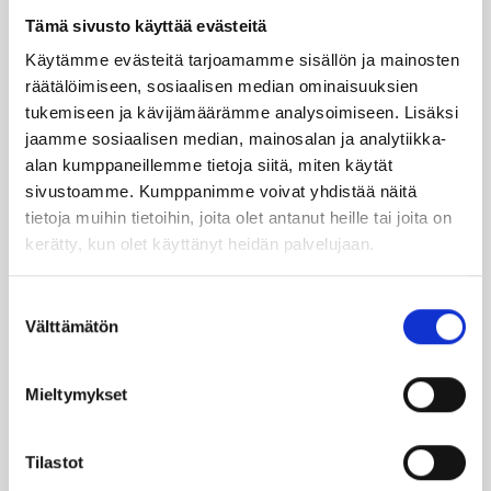
Tämä sivusto käyttää evästeitä
Läm­möl­lä
Käytämme evästeitä tarjoamamme sisällön ja mainosten
räätälöimiseen, sosiaalisen median ominaisuuksien
TILAA UUTIS­KIR­JE
tukemiseen ja kävijämäärämme analysoimiseen. Lisäksi
jaamme sosiaalisen median, mainosalan ja analytiikka-
alan kumppaneillemme tietoja siitä, miten käytät
sivustoamme. Kumppanimme voivat yhdistää näitä
SUO­SIT­TE­LE KAVE­RIL­LE
tietoja muihin tietoihin, joita olet antanut heille tai joita on
kerätty, kun olet käyttänyt heidän palvelujaan.
Face­book
Ins­ta­gram
Suostumuksen
Välttämätön
valinta
Läm­möl­lä on ener­gia­te­hok­kuus­so­pi­mus
Mieltymykset
Höy­lä IV:n kulut­ta­ja­tie­do­tus­ka­na­va. Läm­
möl­lä-leh­ti uuti­soi ja taus­toit­taa ajan­koh­
Tilastot
tai­sia asioi­ta öljy­läm­mi­tyk­ses­tä ja laa­jem­