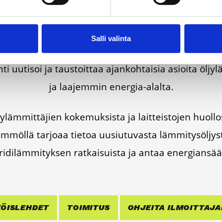
Salli valinta
ner­gia­te­hok­kuus­so­pi­mus Höy­lä IV:n kulut­ta­ja­tie­
ti uuti­soi ja taus­toit­taa ajan­koh­tai­sia asioi­ta öljy­l
ja laa­jem­min ener­gia-alal­ta.
läm­mit­tä­jien koke­muk­sis­ta ja lait­teis­to­jen huol­l
m­möl­lä tar­jo­aa tie­toa uusiu­tu­vas­ta läm­mi­ty­söl­jys
ri­di­läm­mi­tyk­sen rat­kai­suis­ta ja antaa ener­gian­sääs
ÖIS­LEH­DET
TOI­MI­TUS
OHJEI­TA ILMOIT­TA­JA