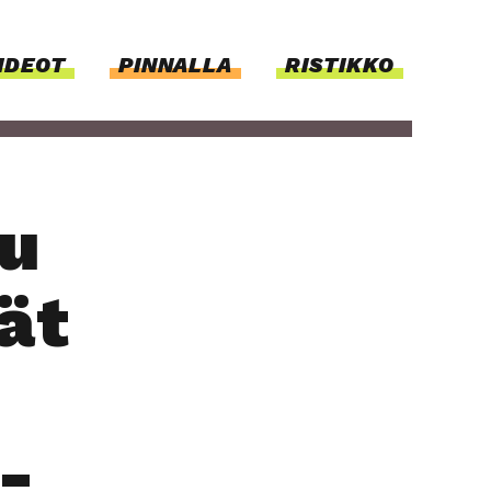
IDEOT
PIN­NAL­LA
RISTIKKO
su
jät
­