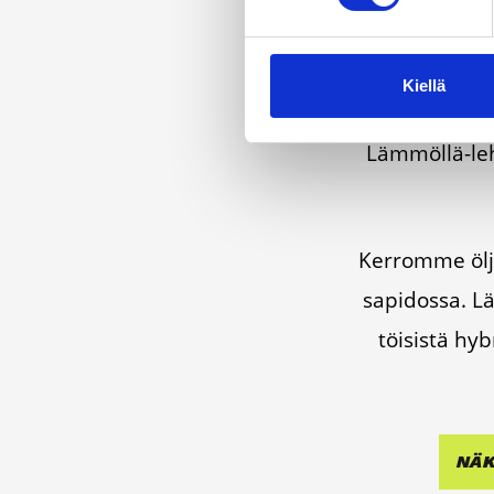
Kiellä
Läm­möl­lä on e
Läm­möl­lä-leh­
Ker­rom­me öljy­
sa­pi­dos­sa. Lä
töi­sis­tä hyb
NÄK