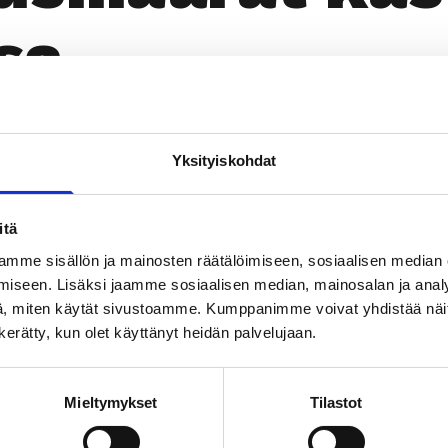
­sa
Yksityiskohdat
Läm­möl­lä
itä
mme sisällön ja mainosten räätälöimiseen, sosiaalisen median
TILAA UUTIS­KIR­JE
iseen. Lisäksi jaamme sosiaalisen median, mainosalan ja analy
, miten käytät sivustoamme. Kumppanimme voivat yhdistää näitä t
n kerätty, kun olet käyttänyt heidän palvelujaan.
SUO­SIT­TE­LE KAVE­RIL­LE
Mieltymykset
Tilastot
Face­book
Ins­ta­gram