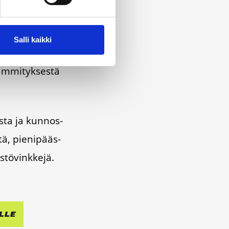
Salli kaikki
do­tus­ka­na­va.
äm­mi­tyk­ses­tä
os­ta ja kun­nos­
­tä, pie­ni­pääs­
­tö­vink­ke­jä.
L­LE