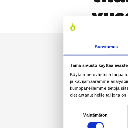
vus
Suostumus
Tämä sivusto käyttää eväste
Käytämme evästeitä tarjoama
ja kävijämäärämme analysoim
kumppaneillemme tietoja siitä
olet antanut heille tai joita o
Suostumuksen
Välttämätön
valinta