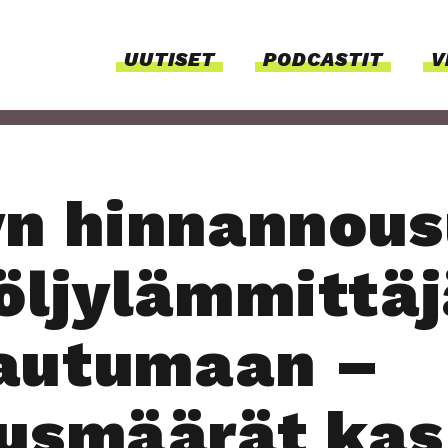
UUTI­SET
PODCAS­TIT
V
yn hinn­an­nou
öljy­läm­mit­tä­
au­tu­maan –
aus­mää­rät kas