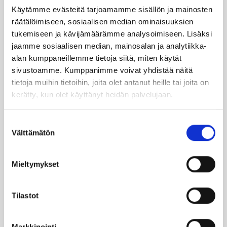
Käytämme evästeitä tarjoamamme sisällön ja mainosten
TILAA UUTIS­KIR­JE
räätälöimiseen, sosiaalisen median ominaisuuksien
tukemiseen ja kävijämäärämme analysoimiseen. Lisäksi
jaamme sosiaalisen median, mainosalan ja analytiikka-
SUO­SIT­TE­LE KAVE­RIL­LE
alan kumppaneillemme tietoja siitä, miten käytät
sivustoamme. Kumppanimme voivat yhdistää näitä
tietoja muihin tietoihin, joita olet antanut heille tai joita on
Face­book
Ins­ta­gram
kerätty, kun olet käyttänyt heidän palvelujaan.
Suostumuksen
Välttämätön
valinta
Läm­möl­lä on ener­gia­te­hok­kuus­so­pi­mus
Höy­lä IV:n kulut­ta­ja­tie­do­tus­ka­na­va. Läm­
möl­lä-leh­ti uuti­soi ja taus­toit­taa ajan­koh­
Mieltymykset
tai­sia asioi­ta öljy­läm­mi­tyk­ses­tä ja laa­jem­
min ener­gia-alal­ta.
Tilastot
Ker­rom­me öljy­läm­mit­tä­jien koke­muk­sis­ta
Markkinointi