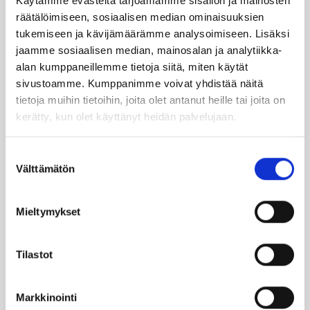
Käytämme evästeitä tarjoamamme sisällön ja mainosten
räätälöimiseen, sosiaalisen median ominaisuuksien
tukemiseen ja kävijämäärämme analysoimiseen. Lisäksi
SUO­SIT­TE­LE KAVE­RIL­LE
jaamme sosiaalisen median, mainosalan ja analytiikka-
alan kumppaneillemme tietoja siitä, miten käytät
sivustoamme. Kumppanimme voivat yhdistää näitä
Face­book
Ins­ta­gram
tietoja muihin tietoihin, joita olet antanut heille tai joita on
kerätty, kun olet käyttänyt heidän palvelujaan.
Suostumuksen
Läm­möl­lä on ener­gia­te­hok­kuus­so­pi­mus
Välttämätön
valinta
Höy­lä IV:n kulut­ta­ja­tie­do­tus­ka­na­va. Läm­
möl­lä-leh­ti uuti­soi ja taus­toit­taa ajan­koh­
Mieltymykset
tai­sia asioi­ta öljy­läm­mi­tyk­ses­tä ja laa­jem­
min ener­gia-alal­ta.
Tilastot
Ker­rom­me öljy­läm­mit­tä­jien koke­muk­sis­ta
ja lait­teis­to­jen huol­los­ta ja kun­nos­sa­pi­
Markkinointi