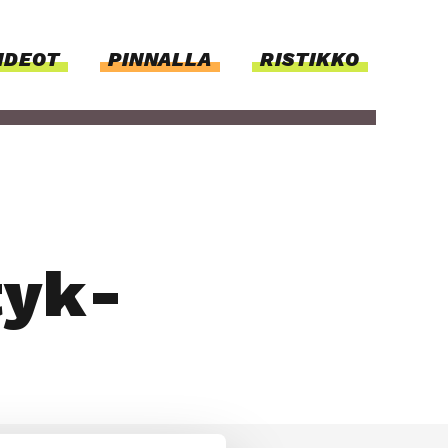
IDEOT
PIN­NAL­LA
RISTIKKO
­tyk­