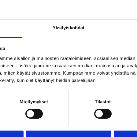
Läm­möl­lä
Yksityiskohdat
TILAA UUTIS­KIR­JE
itä
mme sisällön ja mainosten räätälöimiseen, sosiaalisen median
iseen. Lisäksi jaamme sosiaalisen median, mainosalan ja analy
SUO­SIT­TE­LE KAVE­RIL­LE
, miten käytät sivustoamme. Kumppanimme voivat yhdistää näitä t
n kerätty, kun olet käyttänyt heidän palvelujaan.
Face­book
Ins­ta­gram
Mieltymykset
Tilastot
ner­gia­te­hok­kuus­so­pi­mus Höy­lä IV:n kulut­ta­ja­tie­
ti uuti­soi ja taus­toit­taa ajan­koh­tai­sia asioi­ta öljy­l