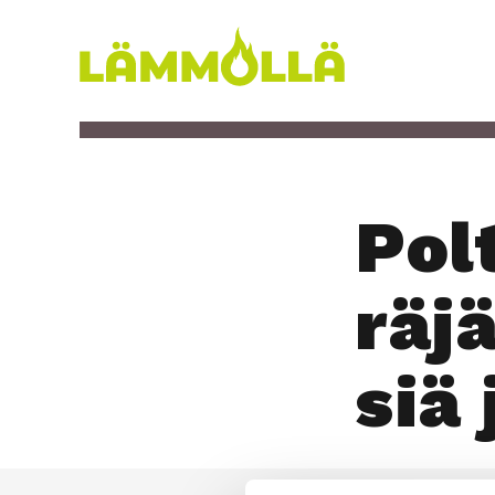
Siirry
sisältöön
Lämmöllä
Polt
räjä
siä 