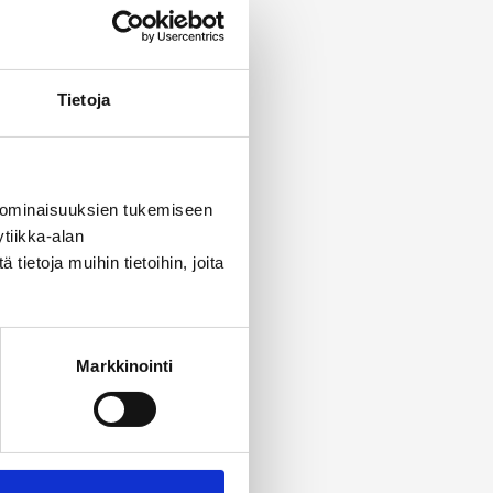
Tietoja
 ominaisuuksien tukemiseen
tiikka-alan
ietoja muihin tietoihin, joita
Markkinointi
do­tus­ka­na­va.
äm­mi­tyk­ses­tä