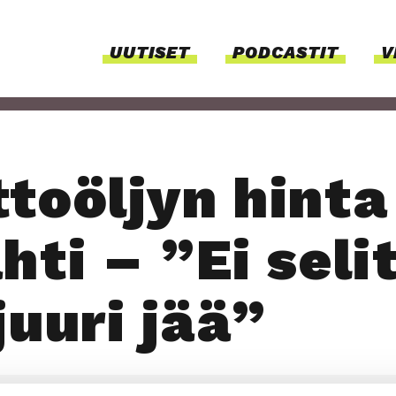
UUTI­SET
PODCAS­TIT
V
­to­öl­jyn hin­ta
h­ti – ”Ei seli
juu­ri jää”