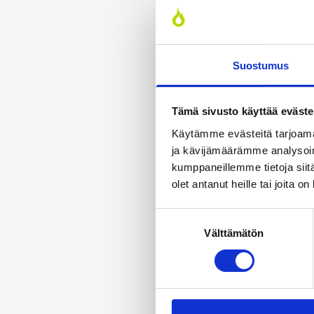
Suostumus
Tämä sivusto käyttää eväste
Käytämme evästeitä tarjoama
ja kävijämäärämme analysoim
kumppaneillemme tietoja siitä
olet antanut heille tai joita o
Suostumuksen
Välttämätön
valinta
Läm­möl­lä on e
Läm­möl­lä-leh­