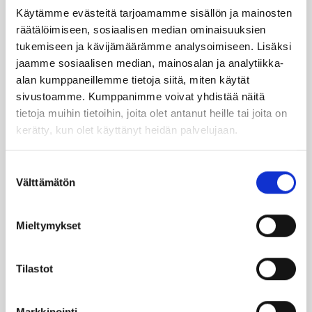
Käytämme evästeitä tarjoamamme sisällön ja mainosten
TILAA UUTIS­KIR­JE
räätälöimiseen, sosiaalisen median ominaisuuksien
tukemiseen ja kävijämäärämme analysoimiseen. Lisäksi
jaamme sosiaalisen median, mainosalan ja analytiikka-
SUO­SIT­TE­LE KAVE­RIL­LE
alan kumppaneillemme tietoja siitä, miten käytät
sivustoamme. Kumppanimme voivat yhdistää näitä
tietoja muihin tietoihin, joita olet antanut heille tai joita on
Face­book
Ins­ta­gram
kerätty, kun olet käyttänyt heidän palvelujaan.
Suostumuksen
Välttämätön
valinta
Läm­möl­lä on ener­gia­te­hok­kuus­so­pi­mus
Höy­lä IV:n kulut­ta­ja­tie­do­tus­ka­na­va. Läm­
möl­lä-leh­ti uuti­soi ja taus­toit­taa ajan­koh­
Mieltymykset
tai­sia asioi­ta öljy­läm­mi­tyk­ses­tä ja laa­jem­
min ener­gia-alal­ta.
Tilastot
Ker­rom­me öljy­läm­mit­tä­jien koke­muk­sis­ta
Markkinointi