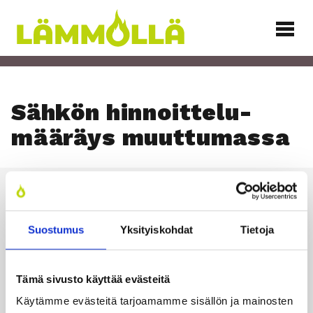
Siirry
sisältöön
Lämmöllä
Säh­kön hin­noit­te­lu­
mää­räys muut­tu­mas­sa
Läm­möl­lä
Suostumus
Yksityiskohdat
Tietoja
TILAA UUTIS­KIR­JE
Tämä sivusto käyttää evästeitä
Käytämme evästeitä tarjoamamme sisällön ja mainosten