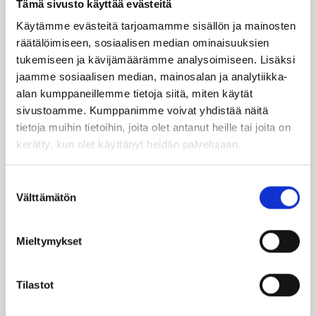
Tämä sivusto käyttää evästeitä
Käytämme evästeitä tarjoamamme sisällön ja mainosten
TILAA UUTIS­KIR­JE
räätälöimiseen, sosiaalisen median ominaisuuksien
tukemiseen ja kävijämäärämme analysoimiseen. Lisäksi
jaamme sosiaalisen median, mainosalan ja analytiikka-
alan kumppaneillemme tietoja siitä, miten käytät
SUO­SIT­TE­LE KAVE­RIL­LE
sivustoamme. Kumppanimme voivat yhdistää näitä
tietoja muihin tietoihin, joita olet antanut heille tai joita on
kerätty, kun olet käyttänyt heidän palvelujaan.
Face­book
Ins­ta­gram
Suostumuksen
Välttämätön
valinta
Läm­möl­lä on ener­gia­te­hok­kuus­so­pi­mus
Höy­lä IV:n kulut­ta­ja­tie­do­tus­ka­na­va. Läm­
Mieltymykset
möl­lä-leh­ti uuti­soi ja taus­toit­taa ajan­koh­
tai­sia asioi­ta öljy­läm­mi­tyk­ses­tä ja laa­jem­
Tilastot
min ener­gia-alal­ta.