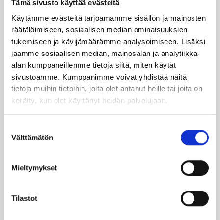
Tämä sivusto käyttää evästeitä
Käytämme evästeitä tarjoamamme sisällön ja mainosten
TILAA UUTIS­KIR­JE
räätälöimiseen, sosiaalisen median ominaisuuksien
tukemiseen ja kävijämäärämme analysoimiseen. Lisäksi
jaamme sosiaalisen median, mainosalan ja analytiikka-
alan kumppaneillemme tietoja siitä, miten käytät
SUO­SIT­TE­LE KAVE­RIL­LE
sivustoamme. Kumppanimme voivat yhdistää näitä
tietoja muihin tietoihin, joita olet antanut heille tai joita on
kerätty, kun olet käyttänyt heidän palvelujaan.
Face­book
Ins­ta­gram
Suostumuksen
Välttämätön
valinta
Läm­möl­lä on ener­gia­te­hok­kuus­so­pi­mus
Höy­lä IV:n kulut­ta­ja­tie­do­tus­ka­na­va. Läm­
Mieltymykset
möl­lä-leh­ti uuti­soi ja taus­toit­taa ajan­koh­
tai­sia asioi­ta öljy­läm­mi­tyk­ses­tä ja laa­jem­
Tilastot
min ener­gia-alal­ta.