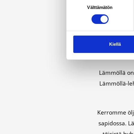
Suostumuksen
Välttämätön
valinta
Kiellä
Läm­möl­lä on e
Läm­möl­lä-leh­
Ker­rom­me öljy­
sa­pi­dos­sa. Lä
töi­sis­tä hyb