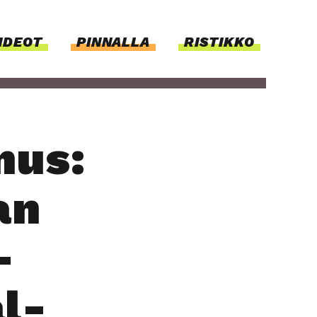
IDEOT
PIN­NAL­LA
RISTIKKO
­mus:
an
­
al­