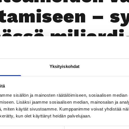
ta­mi­seen – s
äs­sä mil­jar­di
k­ki­nat
Yksityiskohdat
itä
mme sisällön ja mainosten räätälöimiseen, sosiaalisen median
Läm­möl­lä
iseen. Lisäksi jaamme sosiaalisen median, mainosalan ja analy
, miten käytät sivustoamme. Kumppanimme voivat yhdistää näitä t
n kerätty, kun olet käyttänyt heidän palvelujaan.
TILAA UUTIS­KIR­JE