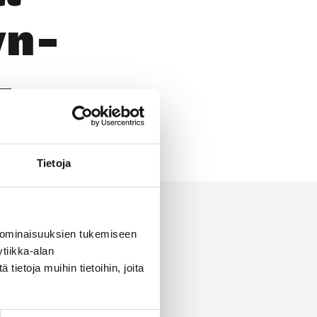
yn­
­
Tietoja
 ominaisuuksien tukemiseen
tiikka-alan
ietoja muihin tietoihin, joita