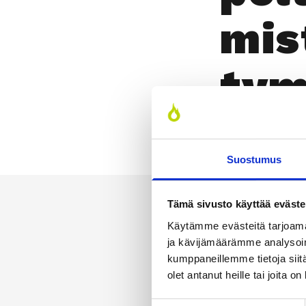
mis­
ty­m
mar
Suostumus
Tämä sivusto käyttää eväste
Käytämme evästeitä tarjoama
ja kävijämäärämme analysoim
kumppaneillemme tietoja siitä
olet antanut heille tai joita o