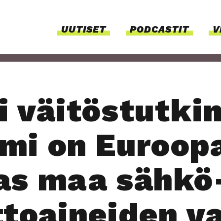
UUTI­SET
PODCAS­TIT
V
 väi­tös­tut­ki
­mi on Euroo­p
as maa säh­kö
­toai­nei­den v