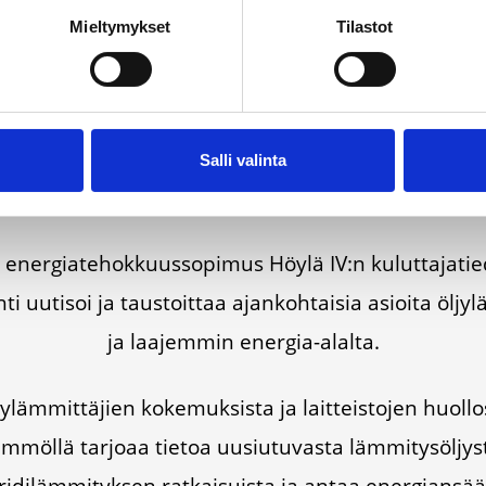
Mieltymykset
Tilastot
SUO­SIT­TE­LE KAVE­RIL­LE
Face­book
Ins­ta­gram
Salli valinta
ner­gia­te­hok­kuus­so­pi­mus Höy­lä IV:n kulut­ta­ja­tie­
ti uuti­soi ja taus­toit­taa ajan­koh­tai­sia asioi­ta öljy­l
ja laa­jem­min ener­gia-alal­ta.
läm­mit­tä­jien koke­muk­sis­ta ja lait­teis­to­jen huol­l
m­möl­lä tar­jo­aa tie­toa uusiu­tu­vas­ta läm­mi­ty­söl­jys
ri­di­läm­mi­tyk­sen rat­kai­suis­ta ja antaa ener­gian­sääs