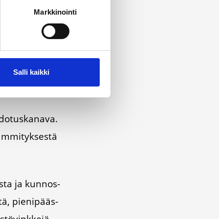
Markkinointi
Salli kaikki
do­tus­ka­na­va.
äm­mi­tyk­ses­tä
os­ta ja kun­nos­
­tä, pie­ni­pääs­
­tö­vink­ke­jä.