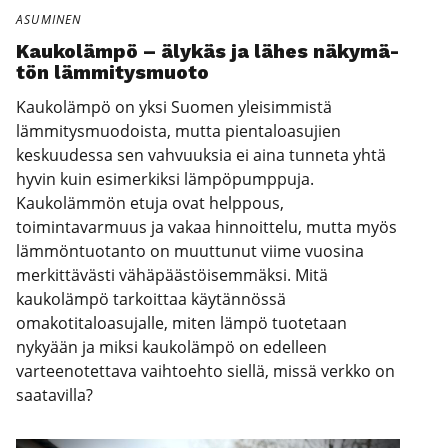
ASUMINEN
Kau­ko­läm­pö – äly­käs ja lähes näky­mä­
tön läm­mi­tys­muo­to
Kaukolämpö on yksi Suomen yleisimmistä
lämmitysmuodoista, mutta pientaloasujien
keskuudessa sen vahvuuksia ei aina tunneta yhtä
hyvin kuin esimerkiksi lämpöpumppuja.
Kaukolämmön etuja ovat helppous,
toimintavarmuus ja vakaa hinnoittelu, mutta myös
lämmöntuotanto on muuttunut viime vuosina
merkittävästi vähäpäästöisemmäksi. Mitä
kaukolämpö tarkoittaa käytännössä
omakotitaloasujalle, miten lämpö tuotetaan
nykyään ja miksi kaukolämpö on edelleen
varteenotettava vaihtoehto siellä, missä verkko on
saatavilla?