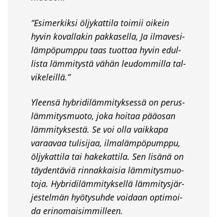
“Esi­mer­kik­si öljy­kat­ti­la toi­mii oikein
hyvin koval­la­kin pak­ka­sel­la, Ja ilma­ve­si­
läm­pö­pump­pu taas tuot­taa hyvin edul­
lis­ta läm­mi­tys­tä vähän leu­dom­mil­la tal­
vi­ke­leil­lä.”
Yleen­sä hybri­di­läm­mi­tyk­ses­sä on perus­
läm­mi­tys­muo­to, joka hoi­taa pää­osan
läm­mi­tyk­ses­tä. Se voi olla vaik­ka­pa
varaa­vaa tuli­si­jaa, ilma­läm­pö­pump­pu,
öljy­kat­ti­la tai hake­kat­ti­la. Sen lisä­nä on
täy­den­tä­viä rin­nak­kai­sia läm­mi­tys­muo­
to­ja. Hybri­di­läm­mi­tyk­sel­lä läm­mi­tys­jär­
jes­tel­män hyö­ty­suh­de voi­daan opti­moi­
da erin­omai­sim­mil­leen.