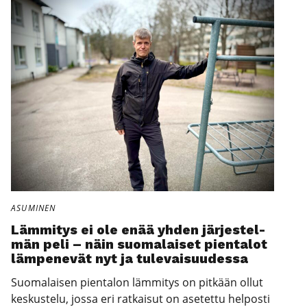
ASUMINEN
Läm­mi­tys ei ole enää yhden jär­jes­tel­
män peli – näin suo­ma­lai­set pien­ta­lot
läm­pe­ne­vät nyt ja tule­vai­suu­des­sa
Suomalaisen pientalon lämmitys on pitkään ollut
keskustelu, jossa eri ratkaisut on asetettu helposti