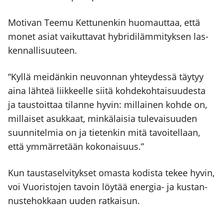
Moti­van Tee­mu Ket­tu­nen­kin huo­maut­taa, että
monet asiat vai­kut­ta­vat hybri­di­läm­mi­tyk­sen las­
ken­nal­li­suu­teen.
“Kyl­lä mei­dän­kin neu­von­nan yhtey­des­sä täy­tyy
aina läh­teä liik­keel­le sii­tä koh­de­koh­tai­suu­des­ta
ja taus­toit­taa tilan­ne hyvin: mil­lai­nen koh­de on,
mil­lai­set asuk­kaat, min­kä­lai­sia tule­vai­suu­den
suun­ni­tel­mia on ja tie­ten­kin mitä tavoi­tel­laan,
että ymmär­re­tään koko­nai­suus.”
Kun taus­ta­sel­vi­tyk­set omas­ta kodis­ta tekee hyvin,
voi Vuo­ris­to­jen tavoin löy­tää ener­gia- ja kus­tan­
nus­te­hok­kaan uuden rat­kai­sun.