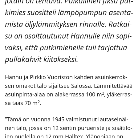
jotain on teh­tä­vä. Pai­kal­li­nen fik­su put­
ki­mies suo­sit­te­li läm­pö­pum­pun asen­ta­
mis­ta öljy­läm­mi­tyk­sen rin­nal­le. Rat­kai­
su on osoit­tau­tu­nut Han­nul­le niin sopi­
vak­si, että put­ki­mie­hel­le tuli tar­jot­tua
pul­la­kah­vit kii­tok­sek­si.
Han­nu ja Pirk­ko Vuo­ris­ton kah­den asuin­ker­rok­
sen oma­ko­ti­ta­lo sijait­see Salos­sa. Läm­mi­tet­tä­vää
2
asuin­pin­ta-alaa on ala­ker­ras­sa 100 m
, ylä­ker­ras­
2
sa taas 70 m
.
”Tämä on vuon­na 1945 val­mis­tu­nut lau­ta­sei­näi­
nen talo, jos­sa on 12 sen­tin purue­ris­te ja sisä­ti­lo­
jen puo­lel­la on 12 mm Hall­tex. Ylä­poh­jaan on