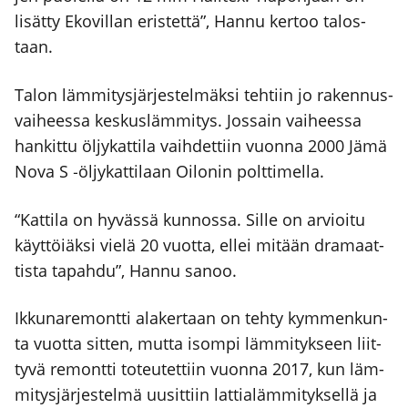
lisät­ty Eko­vil­lan eris­tet­tä”, Han­nu ker­too talos­
taan.
Talon läm­mi­tys­jär­jes­tel­mäk­si teh­tiin jo raken­nus­
vai­hees­sa kes­kus­läm­mi­tys. Jos­sain vai­hees­sa
han­kit­tu öljy­kat­ti­la vaih­det­tiin vuon­na 2000 Jämä
Nova S ‑öljy­kat­ti­laan Oilo­nin polt­ti­mel­la.
“Kat­ti­la on hyväs­sä kun­nos­sa. Sil­le on arvioi­tu
käyt­töiäk­si vie­lä 20 vuot­ta, ellei mitään dra­maat­
tis­ta tapah­du”, Han­nu sanoo.
Ikku­na­re­mont­ti ala­ker­taan on teh­ty kym­men­kun­
ta vuot­ta sit­ten, mut­ta isom­pi läm­mi­tyk­seen liit­
ty­vä remont­ti toteu­tet­tiin vuon­na 2017, kun läm­
mi­tys­jär­jes­tel­mä uusit­tiin lat­tia­läm­mi­tyk­sel­lä ja