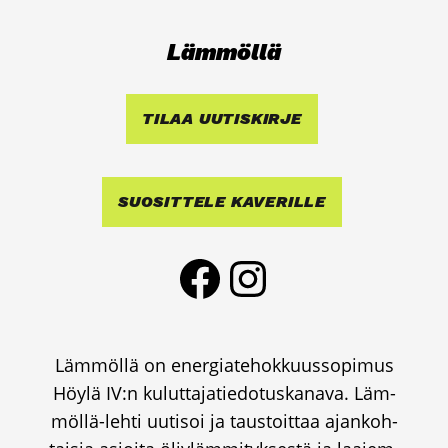
Läm­möl­lä
TILAA UUTIS­KIR­JE
SUO­SIT­TE­LE KAVE­RIL­LE
Face­book
Ins­ta­gram
Läm­möl­lä on ener­gia­te­hok­kuus­so­pi­mus
Höy­lä IV:n kulut­ta­ja­tie­do­tus­ka­na­va. Läm­
möl­lä-leh­ti uuti­soi ja taus­toit­taa ajan­koh­