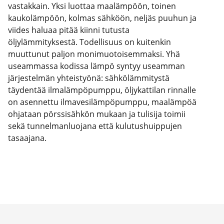
vastakkain. Yksi luottaa maalämpöön, toinen
kaukolämpöön, kolmas sähköön, neljäs puuhun ja
viides haluaa pitää kiinni tutusta
öljylämmityksestä. Todellisuus on kuitenkin
muuttunut paljon monimuotoisemmaksi. Yhä
useammassa kodissa lämpö syntyy useamman
järjestelmän yhteistyönä: sähkölämmitystä
täydentää ilmalämpöpumppu, öljykattilan rinnalle
on asennettu ilmavesilämpöpumppu, maalämpöä
ohjataan pörssisähkön mukaan ja tulisija toimii
sekä tunnelmanluojana että kulutushuippujen
tasaajana.