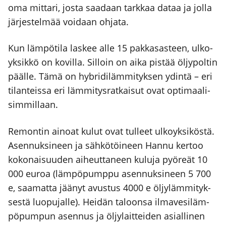
oma mit­ta­ri, jos­ta saa­daan tark­kaa dataa ja jol­la
jär­jes­tel­mää voi­daan ohja­ta.
Kun läm­pö­ti­la las­kee alle 15 pak­ka­sas­teen, ulko­
yk­sik­kö on kovil­la. Sil­loin on aika pis­tää öljy­pol­tin
pääl­le. Tämä on hybri­di­läm­mi­tyk­sen ydin­tä – eri
tilan­teis­sa eri läm­mi­tys­rat­kai­sut ovat opti­maa­li­
sim­mil­laan.
Remon­tin ainoat kulut ovat tul­leet ulko­yk­si­kös­tä.
Asen­nuk­si­neen ja säh­kö­töi­neen Han­nu ker­too
koko­nai­suu­den aiheut­ta­neen kulu­ja pyö­reät 10
000 euroa (läm­pö­pump­pu asen­nuk­si­neen 5 700
e, saa­mat­ta jää­nyt avus­tus 4000 e öljy­läm­mi­tyk­
ses­tä luo­pu­jal­le). Hei­dän taloon­sa ilma­ve­si­läm­
pö­pum­pun asen­nus ja öljy­lait­tei­den asial­li­nen