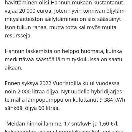
hävit­tä­mi­nen oli­si Han­nun mukaan kus­tan­ta­nut
vajaa 20 000 euroa. Joten hyvin toi­mi­van öljy­läm­
mi­tys­lait­teis­ton säi­lyt­tä­mi­nen on siis sääs­tä­nyt
ison tukun rahaa, mut­ta tot­ta kai myös mui­ta
resurs­se­ja.
Han­nun las­ke­mis­ta on help­po huo­ma­ta, kuin­ka
mer­kit­tä­vää sääs­töä läm­mi­tys­ku­luis­sa on saa­tu
aikaan.
Ennen syk­syä 2022 Vuo­ris­toil­la kului vuo­des­sa
noin 2 000 lit­raa öljyä. Nyt uudel­la hybri­di­jär­jes­
tel­mäl­lä läm­pö­pump­pu on kulut­ta­nut 9 384 kWh
säh­köä, öljyä 60 lit­raa.
”Mei­dän hin­noil­lam­me, 17 snt/kwH ja 1,60 €/l,
koko vuo­den aika­na läm­mi­tyk­seen kulu­nut raha­