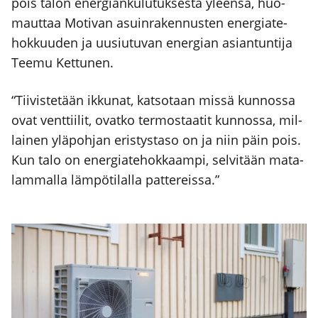
pois talon ener­gian­ku­lu­tuk­ses­ta yleen­sä, huo­
maut­taa Moti­van asuin­ra­ken­nus­ten ener­gia­te­
hok­kuu­den ja uusiu­tu­van ener­gian asian­tun­ti­ja
Tee­mu Ket­tu­nen.
“Tii­vis­te­tään ikku­nat, kat­so­taan mis­sä kun­nos­sa
ovat vent­tii­lit, ovat­ko ter­mos­taa­tit kun­nos­sa, mil­
lai­nen ylä­poh­jan eris­tys­ta­so on ja niin päin pois.
Kun talo on ener­gia­te­hok­kaam­pi, sel­vi­tään mata­
lam­mal­la läm­pö­ti­lal­la pat­te­reis­sa.”