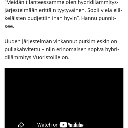
”Mei­dän tilan­tees­sam­me olen hybri­di­läm­mi­tys­
jär­jes­tel­mään erit­täin tyy­ty­väi­nen. Sopii vie­lä elä­
ke­läis­ten bud­jet­tiin ihan hyvin”, Han­nu pun­nit­
see.
Uuden jär­jes­tel­män vin­kan­nut put­ki­mies­kin on
pul­la­kah­vi­tet­tu – niin erin­omai­sen sopi­va hybri­
di­läm­mi­tys Vuo­ris­toil­le on.