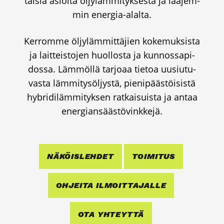
tai­sia asioi­ta öljy­läm­mi­tyk­ses­tä ja laa­jem­
min ener­gia-alal­ta.
Ker­rom­me öljy­läm­mit­tä­jien koke­muk­sis­ta
ja lait­teis­to­jen huol­los­ta ja kun­nos­sa­pi­
dos­sa. Läm­möl­lä tar­jo­aa tie­toa uusiu­tu­
vas­ta läm­mi­ty­söl­jys­tä, pie­ni­pääs­töi­sis­tä
hybri­di­läm­mi­tyk­sen rat­kai­suis­ta ja antaa
ener­gian­sääs­tö­vink­ke­jä.
NÄKÖIS­LEH­DET
TOI­MI­TUS
OHJEI­TA ILMOIT­TA­JAL­LE
OTA YHTEYT­TÄ