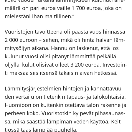
mää­rä on pari euroa vail­le 1 700 euroa, joka on
mie­les­tä­ni ihan mal­til­li­nen.”
Vuo­ris­to­jen tavoit­tee­na oli pääs­tä vuo­si­hin­nas­sa
2 000 euroon – sii­hen, mikä oli hin­ta hal­van läm­
mi­ty­söl­jyn aika­na. Han­nu on las­ke­nut, että jos
kulu­nut vuo­si oli­si pitä­nyt läm­mit­tää pel­käl­lä
öljyl­lä, kulut oli­si­vat olleet 3 200 euroa. Inves­toin­
ti mak­saa siis itsen­sä takai­sin aivan het­kes­sä.
Läm­mi­tys­jär­jes­tel­mien hin­to­jen ja kan­nat­ta­vuu­
den ver­tai­lu on tie­ten­kin tapaus- ja talo­koh­tai­sia.
Huo­mioon on kui­ten­kin otet­ta­va talon raken­ne ja
per­heen koko. Vuo­ris­tot­kin kyl­pe­vät piha­sau­nas­
sa, mikä sääs­tää läm­pi­män veden käyt­töä. Keit­
tiös­sä taas läm­pi­ää puu­hel­la.