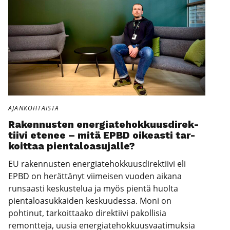
AJANKOHTAISTA
Raken­nus­ten ener­gia­te­hok­kuus­di­rek­
tii­vi ete­nee – mitä EPBD oikeas­ti tar­
koit­taa pien­ta­loa­su­jal­le?
EU rakennusten energiatehokkuusdirektiivi eli
EPBD on herättänyt viimeisen vuoden aikana
runsaasti keskustelua ja myös pientä huolta
pientaloasukkaiden keskuudessa. Moni on
pohtinut, tarkoittaako direktiivi pakollisia
remontteja, uusia energiatehokkuusvaatimuksia