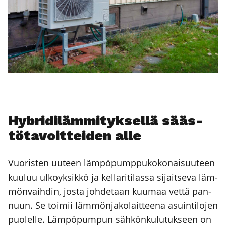
Hybri­di­läm­mi­tyk­sel­lä sääs­
tö­ta­voit­tei­den alle
Vuo­ris­ten uuteen läm­pö­pump­pu­ko­ko­nai­suu­teen
kuu­luu ulko­yk­sik­kö ja kel­la­ri­ti­las­sa sijait­se­va läm­
mön­vaih­din, jos­ta joh­de­taan kuu­maa vet­tä pan­
nuun. Se toi­mii läm­mön­ja­ko­lait­tee­na asuin­ti­lo­jen
puo­lel­le. Läm­pö­pum­pun säh­kön­ku­lu­tuk­seen on