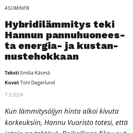
ASUMINEN
Hybri­di­läm­mi­tys teki
Han­nun pan­nu­huo­nees­
ta ener­gia- ja kus­tan­
nus­te­hok­kaan
Teks­ti
Emi­lia Käs­mä
Kuvat
Toni Deger­lund
7.3.2024
Kun läm­mi­ty­söl­jyn hin­ta alkoi kivu­ta
kor­keuk­siin, Han­nu Vuo­ris­to tote­si, että