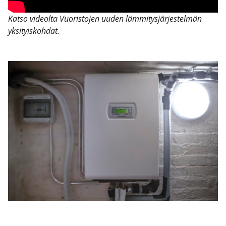
Kat­so videol­ta Vuo­ris­to­jen uuden läm­mi­tys­jär­jes­tel­män
yksi­tyis­koh­dat.