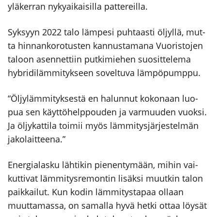
ylä­ker­ran nyky­ai­kai­sil­la pat­te­reil­la.
Syk­syyn 2022 talo läm­pe­si puh­taas­ti öljyl­lä, mut­
ta hin­nan­ko­ro­tus­ten kan­nus­ta­ma­na Vuo­ris­to­jen
taloon asen­net­tiin put­ki­mie­hen suo­sit­te­le­ma
hybri­di­läm­mi­tyk­seen sovel­tu­va läm­pö­pump­pu.
“Öljy­läm­mi­tyk­ses­tä en halun­nut koko­naan luo­
pua sen käyt­tö­help­pou­den ja var­muu­den vuok­si.
Ja öljy­kat­ti­la toi­mii myös läm­mi­tys­jär­jes­tel­män
jako­lait­tee­na.”
Ener­gia­las­ku läh­ti­kin pie­nen­ty­mään, mihin vai­
kut­ti­vat läm­mi­tys­re­mon­tin lisäk­si muut­kin talon
paik­kai­lut. Kun kodin läm­mi­tys­ta­paa ollaan
muut­ta­mas­sa, on samal­la hyvä het­ki ottaa löy­sät