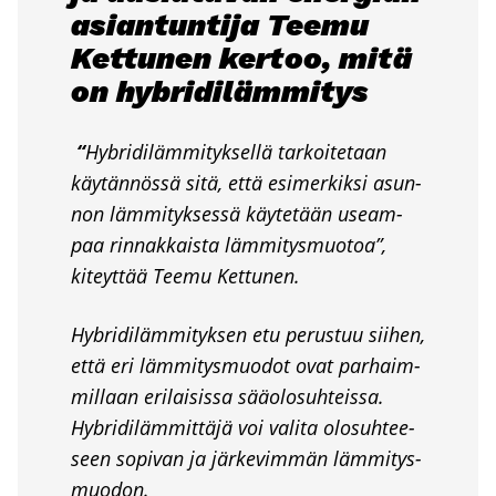
asian­tun­ti­ja Tee­mu
Ket­tu­nen ker­too, mitä
on hybri­di­läm­mi­tys
“
Hybri­di­läm­mi­tyk­sel­lä tar­koi­te­taan
käy­tän­nös­sä sitä, että esi­mer­kik­si asun­
non läm­mi­tyk­ses­sä käy­te­tään useam­
paa rin­nak­kais­ta läm­mi­tys­muo­toa”,
kiteyt­tää Tee­mu Ket­tu­nen.
Hybri­di­läm­mi­tyk­sen etu perus­tuu sii­hen,
että eri läm­mi­tys­muo­dot ovat par­haim­
mil­laan eri­lai­sis­sa sää­olo­suh­teis­sa.
Hybri­di­läm­mit­tä­jä voi vali­ta olo­suh­tee­
seen sopi­van ja jär­ke­vim­män läm­mi­tys­
muo­don.