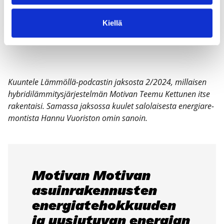
Kiellä
Kuun­te­le Läm­möl­lä-podcas­tin jak­sos­ta 2/2024, mil­lai­sen
hybri­di­läm­mi­tys­jär­jes­tel­män Moti­van Tee­mu Ket­tu­nen itse
raken­tai­si. Samas­sa jak­sos­sa kuu­let salo­lai­ses­ta ener­gia­re­
mon­tis­ta Han­nu Vuo­ris­ton omin sanoin.
Moti­van Moti­van
asuin­ra­ken­nus­ten
ener­gia­te­hok­kuu­den
ja uusiu­tu­van ener­gian