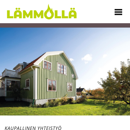
Siirry
sisältöön
Lämmöllä
KAUPALLINEN YHTEISTYÖ