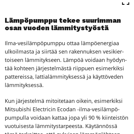
Läm­pö­pump­pu tekee suu­rim­man
osan vuo­den läm­mi­tys­työs­tä
Ilma-vesi­läm­pö­pump­pu ottaa läm­pö­ener­gi­aa
ulkoil­mas­ta ja siir­tää sen raken­nuk­sen vesi­kier­
toi­seen läm­mi­tyk­seen. Läm­pöä voi­daan hyö­dyn­
tää koh­teen jär­jes­tel­mäs­tä riip­puen esi­mer­kik­si
pat­te­reis­sa, lat­tia­läm­mi­tyk­ses­sä ja käyt­tö­ve­den
läm­mi­tyk­ses­sä.
Kun jär­jes­tel­mä mitoi­te­taan oikein, esi­mer­kik­si
Mit­su­bis­hi Elect­ricin Eco­dan ‑ilma-vesi­läm­pö­
pum­pul­la voi­daan kat­taa jopa yli 90 % kiin­teis­tön
vuo­tui­ses­ta läm­mi­tys­tar­pees­ta. Käy­tän­nös­sä