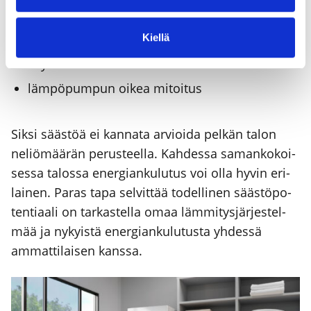
läm­mön­ja­ko­jär­jes­tel­mä, kuten pat­te­rit tai lat­
Kiellä
tia­läm­mi­tys
käyt­tö­ve­den tar­ve
läm­pö­pum­pun oikea mitoi­tus
Sik­si sääs­töä ei kan­na­ta arvioi­da pel­kän talon
neliö­mää­rän perus­teel­la. Kah­des­sa saman­ko­koi­
ses­sa talos­sa ener­gian­ku­lu­tus voi olla hyvin eri­
lai­nen. Paras tapa sel­vit­tää todel­li­nen sääs­tö­po­
ten­ti­aa­li on tar­kas­tel­la omaa läm­mi­tys­jär­jes­tel­
mää ja nykyis­tä ener­gian­ku­lu­tus­ta yhdes­sä
ammat­ti­lai­sen kans­sa.