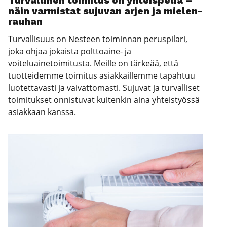
Tur­val­li­nen toi­mi­tus on yhteis­pe­liä –
näin var­mis­tat suju­van arjen ja mie­len­
rau­han
Turvallisuus on Nesteen toiminnan peruspilari,
joka ohjaa jokaista polttoaine- ja
voiteluainetoimitusta. Meille on tärkeää, että
tuotteidemme toimitus asiakkaillemme tapahtuu
luotettavasti ja vaivattomasti. Sujuvat ja turvalliset
toimitukset onnistuvat kuitenkin aina yhteistyössä
asiakkaan kanssa.