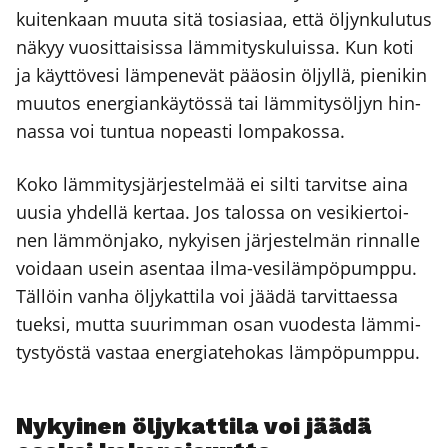
kui­ten­kaan muu­ta sitä tosia­si­aa, että öljyn­ku­lu­tus
näkyy vuo­sit­tai­sis­sa läm­mi­tys­ku­luis­sa. Kun koti
ja käyt­tö­ve­si läm­pe­ne­vät pää­osin öljyl­lä, pie­ni­kin
muu­tos ener­gian­käy­tös­sä tai läm­mi­ty­söl­jyn hin­
nas­sa voi tun­tua nopeas­ti lom­pa­kos­sa.
Koko läm­mi­tys­jär­jes­tel­mää ei sil­ti tar­vit­se aina
uusia yhdel­lä ker­taa. Jos talos­sa on vesi­kier­toi­
nen läm­mön­ja­ko, nykyi­sen jär­jes­tel­män rin­nal­le
voi­daan usein asen­taa ilma-vesi­läm­pö­pump­pu.
Täl­löin van­ha öljy­kat­ti­la voi jää­dä tar­vit­taes­sa
tuek­si, mut­ta suu­rim­man osan vuo­des­ta läm­mi­
tys­työs­tä vas­taa ener­gia­te­ho­kas läm­pö­pump­pu.
Nykyi­nen öljy­kat­ti­la voi jää­dä