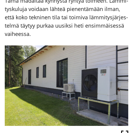
Tämä madal­taa kyn­nys­tä ryh­tyä toi­meen. Läm­mi­
tys­ku­lu­ja voi­daan läh­teä pie­nen­tä­mään ilman,
että koko tek­ni­nen tila tai toi­mi­va läm­mi­tys­jär­jes­
tel­mä täy­tyy pur­kaa uusik­si heti ensim­mäi­ses­sä
vai­hees­sa.