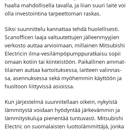
haal­la mah­dol­li­sel­la taval­la, ja lii­an suu­ri lai­te voi
olla inves­toin­ti­na tar­peet­to­man ras­kas.
Sik­si suun­nit­te­lu kan­nat­taa teh­dä huo­lel­li­ses­ti.
Sca­nof­ficen laa­ja val­tuu­tet­tu­jen jäl­leen­myy­jien
ver­kos­to aut­taa arvioi­maan, mil­lai­nen Mit­su­bis­hi
Elect­ricin ilma-vesi­läm­pö­pump­pu­rat­kai­su sopii
omaan kotiin tai kiin­teis­töön. Pai­kal­li­nen ammat­
ti­lai­nen aut­taa kar­toi­tuk­ses­sa, lait­teen valin­nas­
sa, asen­nuk­ses­sa sekä myö­hem­min käyt­töön ja
huol­toon liit­ty­vis­sä asiois­sa.
Kun jär­jes­tel­mä suun­ni­tel­laan oikein, nykyis­tä
läm­mi­tys­tä voi­daan hyö­dyn­tää jär­ke­väm­min ja
läm­mi­tys­ku­lu­ja pie­nen­tää tun­tu­vas­ti. Mit­su­bis­hi
Elect­ric on suo­ma­lais­ten luot­to­läm­mit­tä­jä, jon­ka