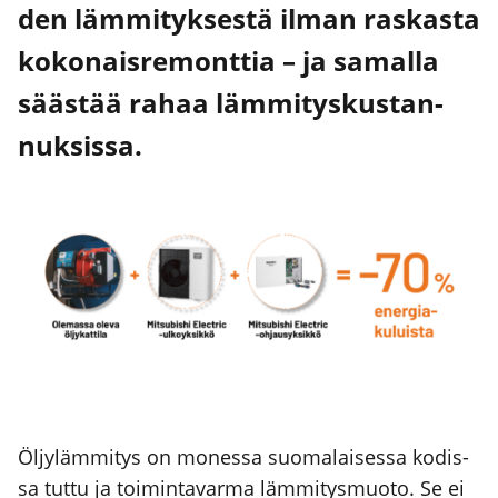
den läm­mi­tyk­ses­tä ilman ras­kas­ta
koko­nais­re­mont­tia – ja samal­la
sääs­tää rahaa läm­mi­tys­kus­tan­
nuk­sis­sa.
Öljy­läm­mi­tys on mones­sa suo­ma­lai­ses­sa kodis­
sa tut­tu ja toi­min­ta­var­ma läm­mi­tys­muo­to. Se ei