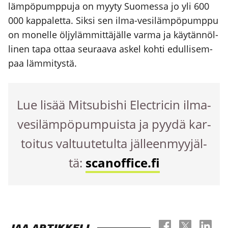
läm­pö­pump­pu­ja on myy­ty Suo­mes­sa jo yli 600
000 kap­pa­let­ta. Sik­si sen ilma-vesi­läm­pö­pump­pu
on monel­le öljy­läm­mit­tä­jäl­le var­ma ja käy­tän­nöl­
li­nen tapa ottaa seu­raa­va askel koh­ti edul­li­sem­
paa läm­mi­tys­tä.
Lue lisää Mit­su­bis­hi Elect­ricin ilma-
vesi­läm­pö­pum­puis­ta ja pyy­dä kar­
toi­tus val­tuu­te­tul­ta jäl­leen­myy­jäl­
tä:
scanoffice.fi
JAA ARTIKKELI