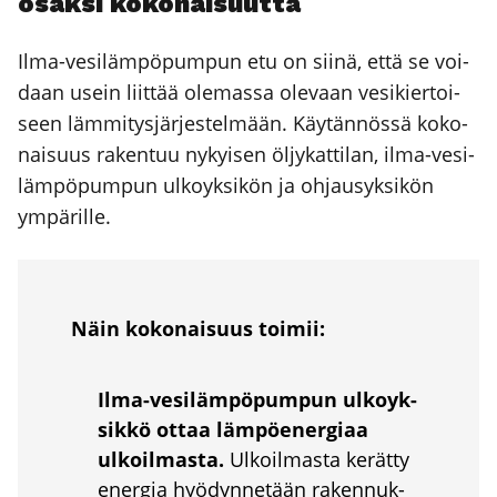
osak­si koko­nai­suut­ta
Ilma-vesi­läm­pö­pum­pun etu on sii­nä, että se voi­
daan usein liit­tää ole­mas­sa ole­vaan vesi­kier­toi­
seen läm­mi­tys­jär­jes­tel­mään. Käy­tän­nös­sä koko­
nai­suus raken­tuu nykyi­sen öljy­kat­ti­lan, ilma-vesi­
läm­pö­pum­pun ulko­yk­si­kön ja ohjausyk­si­kön
ympä­ril­le.
Näin koko­nai­suus toi­mii:
Ilma-vesi­läm­pö­pum­pun ulko­yk­
sik­kö ottaa läm­pö­ener­gi­aa
ulkoil­mas­ta.
Ulkoil­mas­ta kerät­ty
ener­gia hyö­dyn­ne­tään raken­nuk­