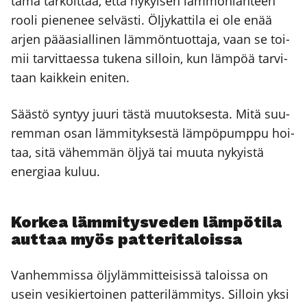
tämä tar­koit­taa, että nykyi­sen läm­mön­läh­teen
roo­li pie­ne­nee sel­väs­ti. Öljy­kat­ti­la ei ole enää
arjen pää­asial­li­nen läm­mön­tuot­ta­ja, vaan se toi­
mii tar­vit­taes­sa tuke­na sil­loin, kun läm­pöä tar­vi­
taan kaik­kein eni­ten.
Sääs­tö syn­tyy juu­ri täs­tä muu­tok­ses­ta. Mitä suu­
rem­man osan läm­mi­tyk­ses­tä läm­pö­pump­pu hoi­
taa, sitä vähem­män öljyä tai muu­ta nykyis­tä
ener­gi­aa kuluu.
Kor­kea läm­mi­tys­ve­den läm­pö­ti­la
aut­taa myös pat­te­ri­ta­lois­sa
Van­hem­mis­sa öljy­läm­mit­tei­sis­sä talois­sa on
usein vesi­kier­toi­nen pat­te­ri­läm­mi­tys. Sil­loin yksi