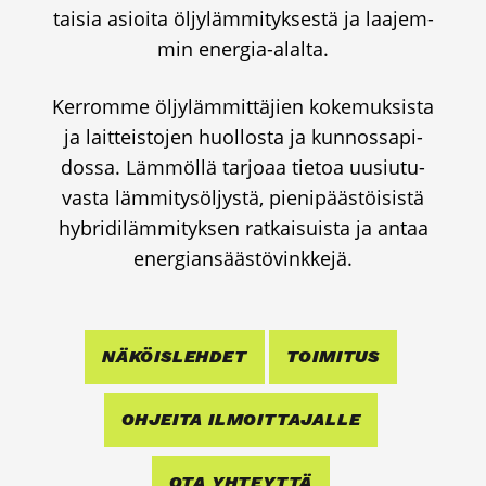
tai­sia asioi­ta öljy­läm­mi­tyk­ses­tä ja laa­jem­
min ener­gia-alal­ta.
Ker­rom­me öljy­läm­mit­tä­jien koke­muk­sis­ta
ja lait­teis­to­jen huol­los­ta ja kun­nos­sa­pi­
dos­sa. Läm­möl­lä tar­jo­aa tie­toa uusiu­tu­
vas­ta läm­mi­ty­söl­jys­tä, pie­ni­pääs­töi­sis­tä
hybri­di­läm­mi­tyk­sen rat­kai­suis­ta ja antaa
ener­gian­sääs­tö­vink­ke­jä.
NÄKÖIS­LEH­DET
TOI­MI­TUS
OHJEI­TA ILMOIT­TA­JAL­LE
OTA YHTEYT­TÄ