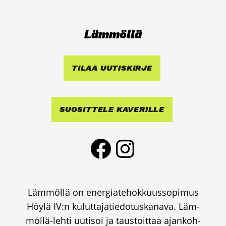
Läm­möl­lä
TILAA UUTIS­KIR­JE
SUO­SIT­TE­LE KAVE­RIL­LE
Face­book
Ins­ta­gram
Läm­möl­lä on ener­gia­te­hok­kuus­so­pi­mus
Höy­lä IV:n kulut­ta­ja­tie­do­tus­ka­na­va. Läm­
möl­lä-leh­ti uuti­soi ja taus­toit­taa ajan­koh­