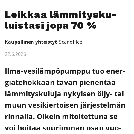
Leik­kaa läm­mi­tys­ku­
luis­ta­si jopa 70 %
Kau­pal­li­nen yhteis­työ
Sca­nof­fice
22.6.2026
Ilma-vesi­läm­pö­pump­pu tuo ener­
gia­te­hok­kaan tavan pie­nen­tää
läm­mi­tys­ku­lu­ja nykyi­sen öljy- tai
muun vesi­kier­toi­sen jär­jes­tel­män
rin­nal­la. Oikein mitoi­tet­tu­na se
voi hoi­taa suu­rim­man osan vuo­