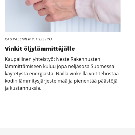
KAUPALLINEN YHTEISTYÖ
Vin­kit öljy­läm­mit­tä­jäl­le
Kaupallinen yhteistyö: Neste Rakennusten
lämmittämiseen kuluu jopa neljäsosa Suomessa
käytetystä energiasta. Näillä vinkeillä voit tehostaa
kodin lämmitysjärjestelmää ja pienentää päästöjä
ja kustannuksia.