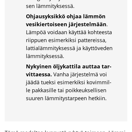
sen läm­mi­tyk­ses­sä.
Ohjausyk­sik­kö ohjaa läm­mön
vesi­kier­toi­seen jär­jes­tel­mään
.
Läm­pöä voi­daan käyt­tää koh­tees­ta
riip­puen esi­mer­kik­si pat­te­reis­sa,
lat­tia­läm­mi­tyk­ses­sä ja käyt­tö­ve­den
läm­mi­tyk­ses­sä.
Nykyi­nen öljy­kat­ti­la aut­taa tar­
vit­taes­sa.
Van­ha jär­jes­tel­mä voi
jää­dä tuek­si esi­mer­kik­si kovim­mil­
le pak­ka­sil­le tai poik­keuk­sel­li­sen
suu­ren läm­mi­tys­tar­peen het­kiin.