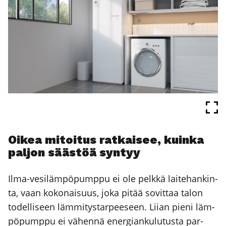
Oikea mitoi­tus rat­kai­see, kuin­ka
pal­jon sääs­töä syn­tyy
Ilma-vesi­läm­pö­pump­pu ei ole pelk­kä lai­te­han­kin­
ta, vaan koko­nai­suus, joka pitää sovit­taa talon
todel­li­seen läm­mi­tys­tar­pee­seen. Lii­an pie­ni läm­
pö­pump­pu ei vähen­nä ener­gian­ku­lu­tus­ta par­