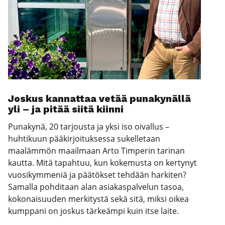
Jos­kus kan­nat­taa vetää puna­ky­näl­lä
yli – ja pitää sii­tä kiin­ni
Punakynä, 20 tarjousta ja yksi iso oivallus –
huhtikuun pääkirjoituksessa sukelletaan
maalämmön maailmaan Arto Timperin tarinan
kautta. Mitä tapahtuu, kun kokemusta on kertynyt
vuosikymmeniä ja päätökset tehdään harkiten?
Samalla pohditaan alan asiakaspalvelun tasoa,
kokonaisuuden merkitystä sekä sitä, miksi oikea
kumppani on joskus tärkeämpi kuin itse laite.