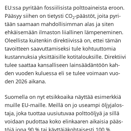
EU:ssa pyri­tään fos­sii­li­sis­ta polt­toai­neis­ta eroon.
Pää­syy sii­hen on tie­tys­ti CO
-pääs­töt, joi­ta pyri­
2
tään saa­maan mah­dol­li­sim­man alas ja siten
ehkäi­se­mään ilmas­ton lii­al­li­nen läm­pe­ne­mi­nen.
Oleel­lis­ta kui­ten­kin direk­tii­vis­sä on, ettei tämän
tavoit­teen saa­vut­ta­mi­sek­si tule koh­tuut­to­mia
kus­tan­nuk­sia yksit­täi­sil­le koti­ta­louk­sil­le. Direk­tii­vi
tulee saat­taa kan­sal­li­seen lain­sää­dän­töön kah­
den vuo­den kulues­sa eli se tulee voi­maan vuo­
den 2026 aika­na.
Suo­mel­la on nyt etsik­koai­ka näyt­tää esi­merk­kiä
muil­le EU-mail­le. Meil­lä on jo useam­pi öljy­ja­los­
ta­ja, joka tuot­taa uusiu­tu­vaa polt­to­öl­jyä ja sil­lä
voi­daan pudot­taa koko elin­kaa­ren aikai­sia pääs­
tö­jä jopa 90 % tai käyt­tä­jä­koh­tai­ses­ti 100 %.