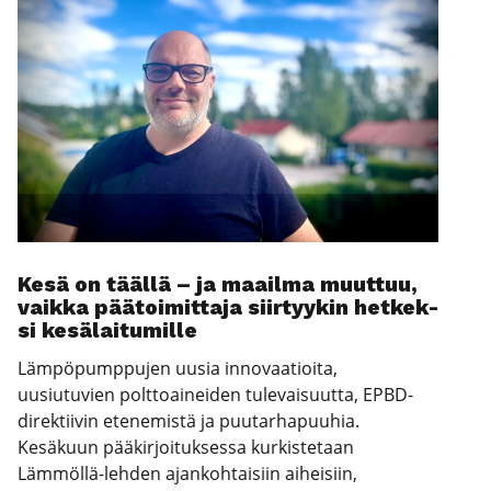
Kesä on tääl­lä – ja maa­il­ma muut­tuu,
vaik­ka pää­toi­mit­ta­ja siir­tyy­kin het­kek­
si kesä­lai­tu­mil­le
Lämpöpumppujen uusia innovaatioita,
uusiutuvien polttoaineiden tulevaisuutta, EPBD-
direktiivin etenemistä ja puutarhapuuhia.
Kesäkuun pääkirjoituksessa kurkistetaan
Lämmöllä-lehden ajankohtaisiin aiheisiin,