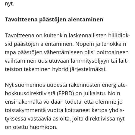
nyt.
Tavoit­tee­na pääs­tö­jen alen­ta­mi­nen
Tavoit­tee­na on kui­ten­kin las­ken­nal­lis­ten hii­li­diok­
si­di­pääs­tö­jen alen­ta­mi­nen. Nopein ja tehok­kain
tapa pääs­tö­jen vähen­tä­mi­seen oli­si polt­toai­neen
vaih­ta­mi­nen uusiu­tu­vaan läm­mi­ty­söl­jyyn tai lait­
teis­ton teke­mi­nen hybri­di­jär­jes­tel­mäk­si.
Nyt suo­men­nos uudes­ta raken­nus­ten ener­gia­te­
hok­kuus­di­rek­tii­vis­tä (EPBD) on jul­kais­tu. Noin
ensi­nä­ke­mäl­tä voi­daan tode­ta, että olem­me jo
tois­ta­kym­men­tä vuot­ta koit­ta­neet ker­toa yhdis­
tyk­ses­sä vas­taa­via asioi­ta, joi­ta direk­tii­vis­sä nyt
on otet­tu huo­mioon.