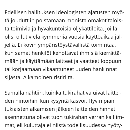
Edel­li­sen hal­li­tuk­sen ideo­lo­gis­ten aja­tus­ten myö­
tä jou­dut­tiin pois­ta­maan monis­ta oma­ko­ti­ta­lois­
ta toi­mi­via ja hyvä­kun­toi­sia öljy­kat­ti­loi­ta, joil­la
oli­si ollut vie­lä kym­me­niä vuo­sia käyt­tö­ai­kaa jäl­
jel­lä. Ei kovin ympä­ris­töys­tä­väl­lis­tä toi­min­taa,
kun samat hen­ki­löt kehot­ta­vat ihmi­siä kier­rät­tä­
mään ja käyt­tä­mään lait­teet ja vaat­teet lop­puun
tai kor­jaa­maan vikaan­tu­neet uuden han­kin­nat
sijas­ta. Aika­moi­nen ris­ti­rii­ta.
Samal­la näh­tiin, kuin­ka tuki­ra­hat valui­vat lait­tei­
den hin­toi­hin, kun kysyn­tä kas­voi. Hyvin pian
tukiais­ten alka­mi­sen jäl­keen lait­tei­den hin­nat
asen­net­tu­na oli­vat tuon tuki­ra­han ver­ran kal­liim­
mat, eli kulut­ta­ja ei niis­tä todel­li­suu­des­sa hyö­ty­