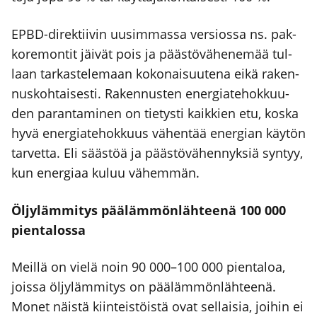
EPBD-direk­tii­vin uusim­mas­sa ver­sios­sa ns. pak­
ko­re­mon­tit jäi­vät pois ja pääs­tö­vä­he­ne­mää tul­
laan tar­kas­te­le­maan koko­nai­suu­te­na eikä raken­
nus­koh­tai­ses­ti. Raken­nus­ten ener­gia­te­hok­kuu­
den paran­ta­mi­nen on tie­tys­ti kaik­kien etu, kos­ka
hyvä ener­gia­te­hok­kuus vähen­tää ener­gian käy­tön
tar­vet­ta. Eli sääs­töä ja pääs­tö­vä­hen­nyk­siä syn­tyy,
kun ener­gi­aa kuluu vähem­män.
Öljy­läm­mi­tys pää­läm­mön­läh­tee­nä 100 000
pien­ta­los­sa
Meil­lä on vie­lä noin 90 000–100 000 pien­ta­loa,
jois­sa öljy­läm­mi­tys on pää­läm­mön­läh­tee­nä.
Monet näis­tä kiin­teis­töis­tä ovat sel­lai­sia, joi­hin ei