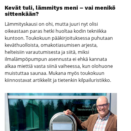
Kevät tuli, läm­mi­tys meni – vai meni­kö
sit­ten­kään?
Lämmityskausi on ohi, mutta juuri nyt olisi
oikeastaan paras hetki huoltaa kodin tekniikka
kuntoon. Toukokuun pääkirjoituksessa puhutaan
keväthuolloista, omakotiasumisen arjesta,
helteisiin varautumisesta ja siitä, miksi
ilmalämpöpumpun asennusta ei ehkä kannata
alkaa miettiä vasta siinä vaiheessa, kun olohuone
muistuttaa saunaa. Mukana myös toukokuun
kiinnostavat artikkelit ja tietenkin kilpailuristikko.