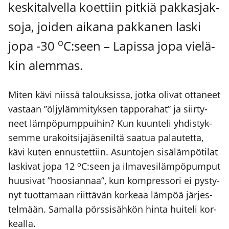
kes­ki­tal­vel­la koet­tiin pit­kiä pak­kas­jak­
so­ja, joi­den aika­na pak­ka­nen las­ki
o
jopa ‑30
C:seen – Lapis­sa jopa vie­lä­
kin alem­mas.
Miten kävi niis­sä talouk­sis­sa, jot­ka oli­vat otta­neet
vas­taan ”öljy­läm­mi­tyk­sen tap­po­ra­hat” ja siir­ty­
neet läm­pö­pump­pui­hin? Kun kuun­te­li yhdis­tyk­
sem­me ura­koit­si­ja­jä­se­nil­tä saa­tua palau­tet­ta,
kävi kuten ennus­tet­tiin. Asun­to­jen sisä­läm­pö­ti­lat
o
las­ki­vat jopa 12
C:seen ja ilma­ve­si­läm­pö­pum­put
huusi­vat ”hoo­sian­naa”, kun kompres­so­ri ei pys­ty­
nyt tuot­ta­maan riit­tä­vän kor­ke­aa läm­pöä jär­jes­
tel­mään. Samal­la pörs­si­säh­kön hin­ta hui­te­li kor­
keal­la.