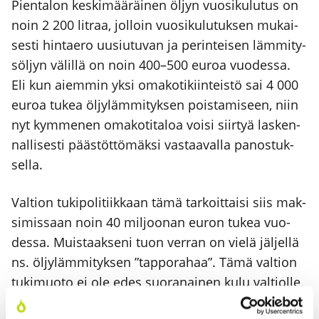
Pien­ta­lon kes­ki­mää­räi­nen öljyn vuo­si­ku­lu­tus on
noin 2 200 lit­raa, jol­loin vuo­si­ku­lu­tuk­sen mukai­
ses­ti hin­tae­ro uusiu­tu­van ja perin­tei­sen läm­mi­ty­
söl­jyn välil­lä on noin 400–500 euroa vuo­des­sa.
Eli kun aiem­min yksi oma­ko­ti­kiin­teis­tö sai 4 000
euroa tukea öljy­läm­mi­tyk­sen pois­ta­mi­seen, niin
nyt kym­me­nen oma­ko­ti­ta­loa voi­si siir­tyä las­ken­
nal­li­ses­ti pääs­töt­tö­mäk­si vas­taa­val­la panos­tuk­
sel­la.
Val­tion tuki­po­li­tiik­kaan tämä tar­koit­tai­si siis mak­
si­mis­saan noin 40 mil­joo­nan euron tukea vuo­
des­sa. Muis­taak­se­ni tuon ver­ran on vie­lä jäl­jel­lä
ns. öljy­läm­mi­tyk­sen ”tap­po­ra­haa”. Tämä val­tion
tuki­muo­to ei ole edes suo­ra­nai­nen kulu val­tiol­le,
sil­lä myös uusi­tu­vas­ta läm­mi­ty­söl­jys­tä mak­se­