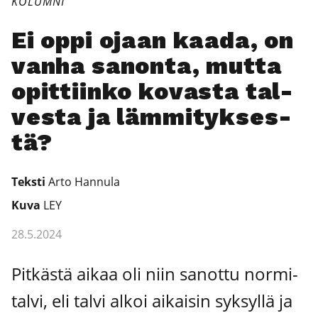
KOLUMNI
Ei oppi ojaan kaa­da, on
van­ha sanon­ta, mut­ta
opit­tiin­ko kovas­ta tal­
ves­ta ja läm­mi­tyk­ses­
tä?
Teks­ti
Arto Han­nu­la
Kuva
LEY
28.5.2024
Pit­käs­tä aikaa oli niin sanot­tu nor­mi­
tal­vi, eli tal­vi alkoi aikai­sin syk­syl­lä ja