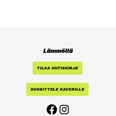
Läm­möl­lä
TILAA UUTIS­KIR­JE
SUO­SIT­TE­LE KAVE­RIL­LE
Face­book
Ins­ta­gram