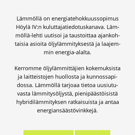
Läm­möl­lä on ener­gia­te­hok­kuus­so­pi­mus
Höy­lä IV:n kulut­ta­ja­tie­do­tus­ka­na­va. Läm­
möl­lä-leh­ti uuti­soi ja taus­toit­taa ajan­koh­
tai­sia asioi­ta öljy­läm­mi­tyk­ses­tä ja laa­jem­
min ener­gia-alal­ta.
Ker­rom­me öljy­läm­mit­tä­jien koke­muk­sis­ta
ja lait­teis­to­jen huol­los­ta ja kun­nos­sa­pi­
dos­sa. Läm­möl­lä tar­jo­aa tie­toa uusiu­tu­
vas­ta läm­mi­ty­söl­jys­tä, pie­ni­pääs­töi­sis­tä
hybri­di­läm­mi­tyk­sen rat­kai­suis­ta ja antaa
ener­gian­sääs­tö­vink­ke­jä.