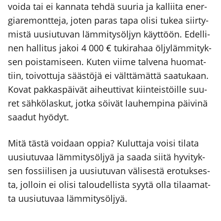
voi­da tai ei kan­na­ta teh­dä suu­ria ja kal­lii­ta ener­
gia­re­mont­te­ja, joten paras tapa oli­si tukea siir­ty­
mis­tä uusiu­tu­van läm­mi­ty­söl­jyn käyt­töön. Edel­li­
nen hal­li­tus jakoi 4 000 € tuki­ra­haa öljy­läm­mi­tyk­
sen pois­ta­mi­seen. Kuten vii­me tal­ve­na huo­mat­
tiin, toi­vot­tu­ja sääs­tö­jä ei vält­tä­mät­tä saa­tu­kaan.
Kovat pak­kas­päi­vät aiheut­ti­vat kiin­teis­töil­le suu­
ret säh­kö­las­kut, jot­ka söi­vät lau­hem­pi­na päi­vi­nä
saa­dut hyö­dyt.
Mitä täs­tä voi­daan oppia? Kulut­ta­ja voi­si tila­ta
uusiu­tu­vaa läm­mi­ty­söl­jyä ja saa­da sii­tä hyvi­tyk­
sen fos­sii­li­sen ja uusiu­tu­van väli­ses­tä ero­tuk­ses­
ta, jol­loin ei oli­si talou­del­lis­ta syy­tä olla tilaa­mat­
ta uusiu­tu­vaa läm­mi­ty­söl­jyä.