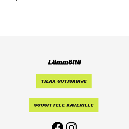
Läm­möl­lä
TILAA UUTIS­KIR­JE
SUO­SIT­TE­LE KAVE­RIL­LE
Face­book
Ins­ta­gram