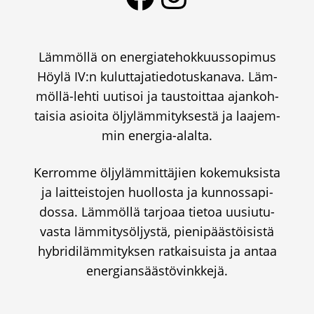
Läm­möl­lä on ener­gia­te­hok­kuus­so­pi­mus
Höy­lä IV:n kulut­ta­ja­tie­do­tus­ka­na­va. Läm­
möl­lä-leh­ti uuti­soi ja taus­toit­taa ajan­koh­
tai­sia asioi­ta öljy­läm­mi­tyk­ses­tä ja laa­jem­
min ener­gia-alal­ta.
Ker­rom­me öljy­läm­mit­tä­jien koke­muk­sis­ta
ja lait­teis­to­jen huol­los­ta ja kun­nos­sa­pi­
dos­sa. Läm­möl­lä tar­jo­aa tie­toa uusiu­tu­
vas­ta läm­mi­ty­söl­jys­tä, pie­ni­pääs­töi­sis­tä
hybri­di­läm­mi­tyk­sen rat­kai­suis­ta ja antaa
ener­gian­sääs­tö­vink­ke­jä.