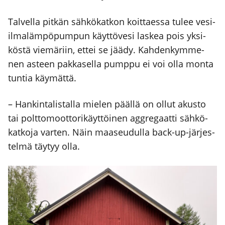
Tal­vel­la pit­kän säh­kö­kat­kon koit­taes­sa tulee vesi-
ilma­läm­pö­pum­pun käyt­tö­ve­si las­kea pois yksi­
kös­tä vie­mä­riin, ettei se jää­dy. Kah­den­kym­me­
nen asteen pak­ka­sel­la pump­pu ei voi olla mon­ta
tun­tia käy­mät­tä.
– Han­kin­ta­lis­tal­la mie­len pääl­lä on ollut akus­to
tai polt­to­moot­to­ri­käyt­töi­nen aggre­gaat­ti säh­kö­
kat­ko­ja var­ten. Näin maa­seu­dul­la back-up-jär­jes­
tel­mä täy­tyy olla.