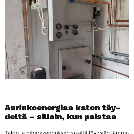
Aurin­koe­ner­gi­aa katon täy­
del­tä – sil­loin, kun pais­taa
Talon ja piha­ra­ken­nuk­sen sisäl­tä löy­ty­vän läm­mi­