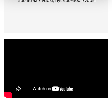
500 lit­raa / vuo­si, nyt 400–500 l/vuosi