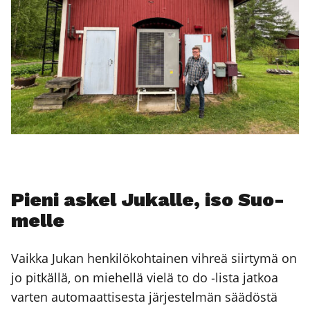
Pie­ni askel Jukal­le, iso Suo­
mel­le
Vaik­ka Jukan hen­ki­lö­koh­tai­nen vih­reä siir­ty­mä on
jo pit­käl­lä, on mie­hel­lä vie­lä to do ‑lis­ta jat­koa
var­ten auto­maat­ti­ses­ta jär­jes­tel­män sää­dös­tä