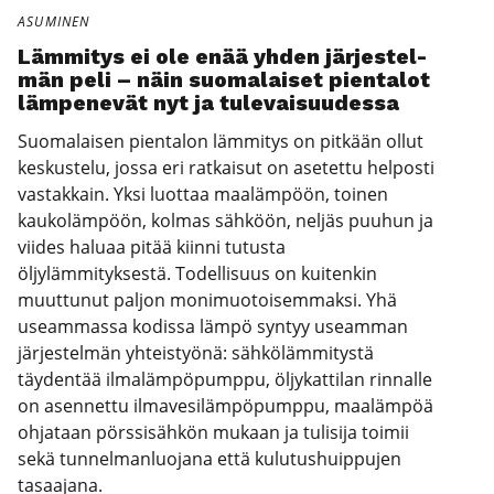
ASUMINEN
Läm­mi­tys ei ole enää yhden jär­jes­tel­
män peli – näin suo­ma­lai­set pien­ta­lot
läm­pe­ne­vät nyt ja tule­vai­suu­des­sa
Suomalaisen pientalon lämmitys on pitkään ollut
keskustelu, jossa eri ratkaisut on asetettu helposti
vastakkain. Yksi luottaa maalämpöön, toinen
kaukolämpöön, kolmas sähköön, neljäs puuhun ja
viides haluaa pitää kiinni tutusta
öljylämmityksestä. Todellisuus on kuitenkin
muuttunut paljon monimuotoisemmaksi. Yhä
useammassa kodissa lämpö syntyy useamman
järjestelmän yhteistyönä: sähkölämmitystä
täydentää ilmalämpöpumppu, öljykattilan rinnalle
on asennettu ilmavesilämpöpumppu, maalämpöä
ohjataan pörssisähkön mukaan ja tulisija toimii
sekä tunnelmanluojana että kulutushuippujen
tasaajana.