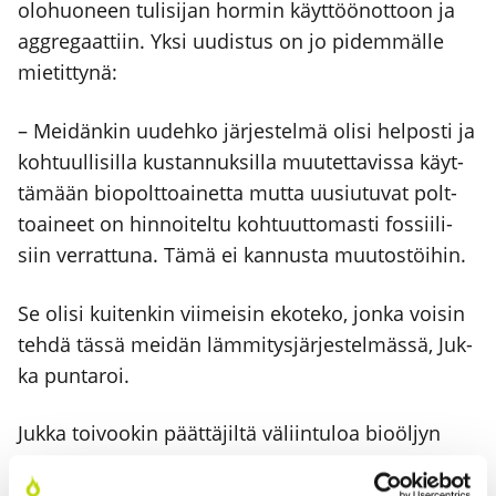
olo­huo­neen tuli­si­jan hor­min käyt­töön­ot­toon ja
aggre­gaat­tiin. Yksi uudis­tus on jo pidem­mäl­le
mie­tit­ty­nä:
– Mei­dän­kin uudeh­ko jär­jes­tel­mä oli­si hel­pos­ti ja
koh­tuul­li­sil­la kus­tan­nuk­sil­la muu­tet­ta­vis­sa käyt­
tä­mään bio­polt­toai­net­ta mut­ta uusiu­tu­vat polt­
toai­neet on hin­noi­tel­tu koh­tuut­to­mas­ti fos­sii­li­
siin ver­rat­tu­na. Tämä ei kan­nus­ta muu­tos­töi­hin.
Se oli­si kui­ten­kin vii­mei­sin eko­te­ko, jon­ka voi­sin
teh­dä täs­sä mei­dän läm­mi­tys­jär­jes­tel­mäs­sä, Juk­
ka pun­ta­roi.
Juk­ka toi­voo­kin päät­tä­jil­tä väliin­tu­loa bio­öl­jyn
hin­nan alen­ta­mi­sek­si, esi­mer­kik­si väliai­kai­sel­la
arvon­li­sä­ve­ron vapaut­ta­mi­sel­la tai keven­tä­mi­sel­