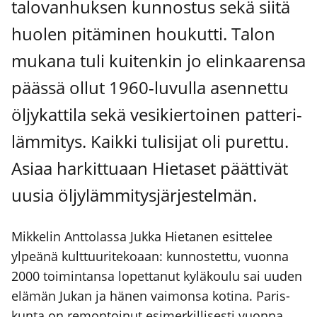
talo­van­huk­sen kun­nos­tus sekä sii­tä
huo­len pitä­mi­nen hou­kut­ti. Talon
muka­na tuli kui­ten­kin jo elin­kaa­ren­sa
pääs­sä ollut 1960-luvul­la asen­net­tu
öljy­kat­ti­la sekä vesi­kier­toi­nen pat­te­ri­
läm­mi­tys. Kaik­ki tuli­si­jat oli puret­tu.
Asi­aa har­kit­tu­aan Hie­ta­set päät­ti­vät
uusia öljy­läm­mi­tys­jär­jes­tel­män.
Mik­ke­lin Ant­to­las­sa Juk­ka Hie­ta­nen esit­te­lee
ylpeä­nä kult­tuu­ri­te­ko­aan: kun­nos­tet­tu, vuon­na
2000 toi­min­tan­sa lopet­ta­nut kylä­kou­lu sai uuden
elä­män Jukan ja hänen vai­mon­sa koti­na. Paris­
kun­ta on remon­toi­nut esi­mer­kil­li­ses­ti vuon­na