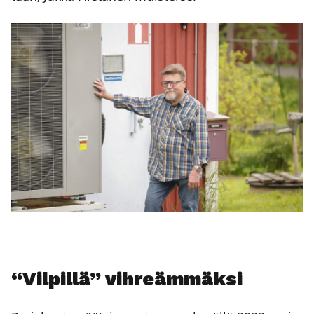
“Vil­pil­lä” vih­reäm­mäk­si