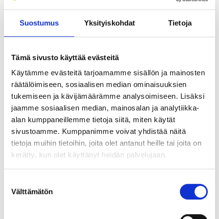
lä.
Suostumus
Yksityiskohdat
Tietoja
– Koen että bio­polt­to­öl­jyn hin­nan kom­pen­soin­ti
oli­si help­po tapa edis­tää innos­tus­ta kulut­ta­jis­sa
Tämä sivusto käyttää evästeitä
otta­maan uusi, koti­mai­nen ener­gia­muo­to käyt­
Käytämme evästeitä tarjoamamme sisällön ja mainosten
töön. Sata­tu­hat­ta öljy­läm­mit­tä­jää on kui­ten­kin jo
räätälöimiseen, sosiaalisen median ominaisuuksien
jon­kin­nä­köi­nen osa­nen täs­sä vih­reän siir­ty­män
tukemiseen ja kävijämäärämme analysoimiseen. Lisäksi
pala­pe­lis­sä.
jaamme sosiaalisen median, mainosalan ja analytiikka-
alan kumppaneillemme tietoja siitä, miten käytät
sivustoamme. Kumppanimme voivat yhdistää näitä
tietoja muihin tietoihin, joita olet antanut heille tai joita on
kerätty, kun olet käyttänyt heidän palvelujaan.
Hie­tas­ten koti ja
Suostumuksen
läm­mi­tys­jär­jes­tel­
Välttämätön
valinta
mä