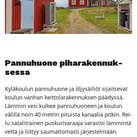
Pan­nu­huo­ne piha­ra­ken­nuk­
ses­sa
Kylä­kou­lun pan­nu­huo­ne ja öljy­säi­liöt sijait­se­vat
kou­lun van­han keit­to­la­ra­ken­nuk­sen pää­dys­sä.
Läm­min vesi kul­kee pan­nu­huo­neen ja kou­lun
välil­lä noin 40 met­rin pituis­ta kanaa­lia pit­kin. Rei­
lu sata­lit­rai­nen pus­ku­ri­va­raa­ja varas­toi läm­min­tä
vet­tä ja liit­tyy sau­mat­to­mas­ti jär­jes­tel­mään.