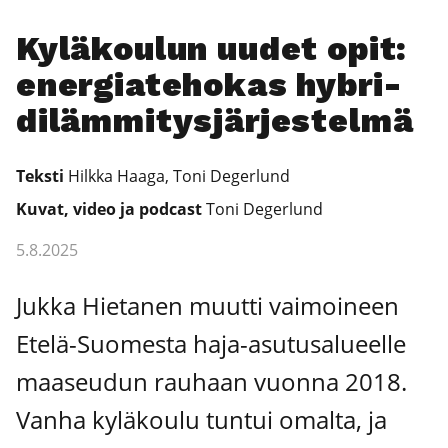
Kylä­kou­lun uudet opit:
ener­gia­te­ho­kas hybri­
di­läm­mi­tys­jär­jes­tel­mä
Teks­ti
Hilk­ka Haa­ga, Toni Deger­lund
Kuvat, video ja podcast
Toni Deger­lund
5.8.2025
Juk­ka Hie­ta­nen muut­ti vai­moi­neen
Ete­lä-Suo­mes­ta haja-asu­tusa­lu­eel­le
maa­seu­dun rau­haan vuon­na 2018.
Van­ha kylä­kou­lu tun­tui omal­ta, ja