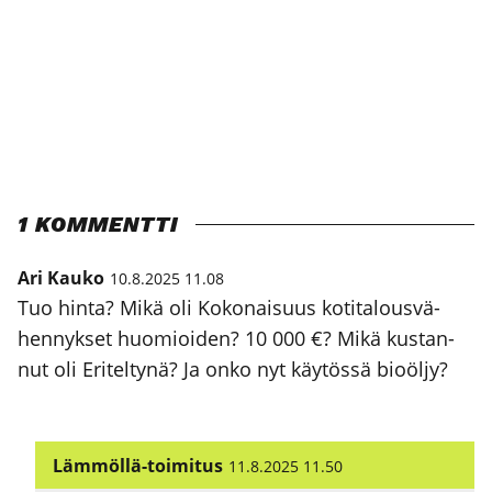
1 KOMMENTTI
Ari Kauko
10.8.2025 11.08
Tuo hin­ta? Mikä oli Koko­nai­suus koti­ta­lous­vä­
hen­nyk­set huo­mioi­den? 10 000 €? Mikä kus­tan­
nut oli Eri­tel­ty­nä? Ja onko nyt käy­tös­sä bio­öl­jy?
Lämmöllä-toimitus
11.8.2025 11.50