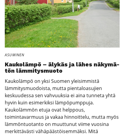
ASUMINEN
Kau­ko­läm­pö – äly­käs ja lähes näky­mä­
tön läm­mi­tys­muo­to
Kaukolämpö on yksi Suomen yleisimmistä
lämmitysmuodoista, mutta pientaloasujien
keskuudessa sen vahvuuksia ei aina tunneta yhtä
hyvin kuin esimerkiksi lämpöpumppuja.
Kaukolämmön etuja ovat helppous,
toimintavarmuus ja vakaa hinnoittelu, mutta myös
lämmöntuotanto on muuttunut viime vuosina
merkittävästi vähäpäästöisemmäksi. Mitä