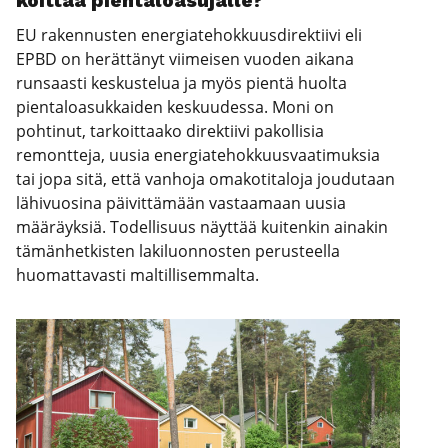
koit­taa pien­ta­loa­su­jal­le?
EU rakennusten energiatehokkuusdirektiivi eli
EPBD on herättänyt viimeisen vuoden aikana
runsaasti keskustelua ja myös pientä huolta
pientaloasukkaiden keskuudessa. Moni on
pohtinut, tarkoittaako direktiivi pakollisia
remontteja, uusia energiatehokkuusvaatimuksia
tai jopa sitä, että vanhoja omakotitaloja joudutaan
lähivuosina päivittämään vastaamaan uusia
määräyksiä. Todellisuus näyttää kuitenkin ainakin
tämänhetkisten lakiluonnosten perusteella
huomattavasti maltillisemmalta.