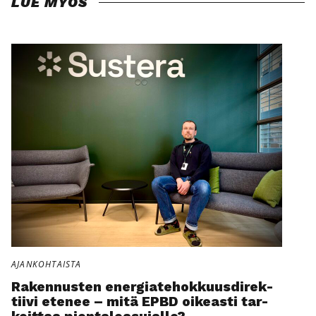
LUE MYÖS
AJANKOHTAISTA
Raken­nus­ten ener­gia­te­hok­kuus­di­rek­
tii­vi ete­nee – mitä EPBD oikeas­ti tar­