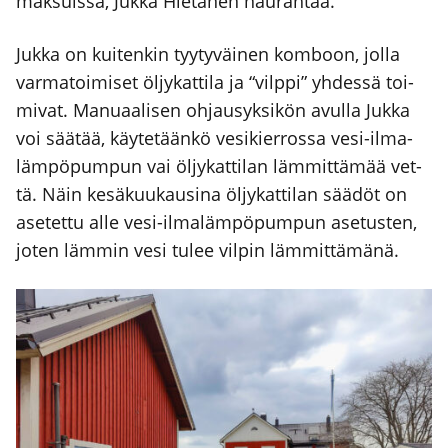
mak­suis­sa, Juk­ka Hie­ta­nen nau­rah­taa.
Juk­ka on kui­ten­kin tyy­ty­väi­nen kom­boon, jol­la
var­ma­toi­mi­set öljy­kat­ti­la ja “vilp­pi” yhdes­sä toi­
mi­vat. Manu­aa­li­sen ohjausyk­si­kön avul­la Juk­ka
voi sää­tää, käy­te­tään­kö vesi­kier­ros­sa vesi-ilma­
läm­pö­pum­pun vai öljy­kat­ti­lan läm­mit­tä­mää vet­
tä. Näin kesä­kuu­kausi­na öljy­kat­ti­lan sää­döt on
ase­tet­tu alle vesi-ilma­läm­pö­pum­pun ase­tus­ten,
joten läm­min vesi tulee vil­pin läm­mit­tä­mä­nä.