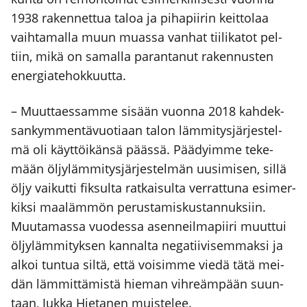
1938 raken­net­tua taloa ja piha­pii­rin keit­to­laa
vaih­ta­mal­la muun muas­sa van­hat tii­li­ka­tot pel­
tiin, mikä on samal­la paran­ta­nut raken­nus­ten
ener­gia­te­hok­kuut­ta.
– Muut­taes­sam­me sisään vuon­na 2018 kah­dek­
san­kym­men­tä­vuo­ti­aan talon läm­mi­tys­jär­jes­tel­
mä oli käyt­töi­kän­sä pääs­sä. Pää­dyim­me teke­
mään öljy­läm­mi­tys­jär­jes­tel­män uusi­mi­sen, sil­lä
öljy vai­kut­ti fik­sul­ta rat­kai­sul­ta ver­rat­tu­na esi­mer­
kik­si maa­läm­mön perus­ta­mis­kus­tan­nuk­siin.
Muu­ta­mas­sa vuo­des­sa asen­neil­ma­pii­ri muut­tui
öljy­läm­mi­tyk­sen kan­nal­ta nega­tii­vi­sem­mak­si ja
alkoi tun­tua sil­tä, että voi­sim­me vie­dä tätä mei­
dän läm­mit­tä­mis­tä hie­man vih­reäm­pään suun­
taan, Juk­ka Hie­ta­nen muis­te­lee.