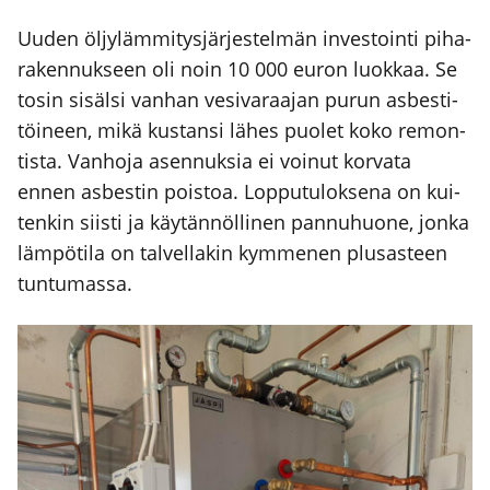
Uuden öljy­läm­mi­tys­jär­jes­tel­män inves­toin­ti piha­
ra­ken­nuk­seen oli noin 10 000 euron luok­kaa. Se
tosin sisäl­si van­han vesi­va­raa­jan purun asbes­ti­
töi­neen, mikä kus­tan­si lähes puo­let koko remon­
tis­ta. Van­ho­ja asen­nuk­sia ei voi­nut kor­va­ta
ennen asbes­tin pois­toa. Lop­pu­tu­lok­se­na on kui­
ten­kin siis­ti ja käy­tän­nöl­li­nen pan­nu­huo­ne, jon­ka
läm­pö­ti­la on tal­vel­la­kin kym­me­nen plusas­teen
tun­tu­mas­sa.