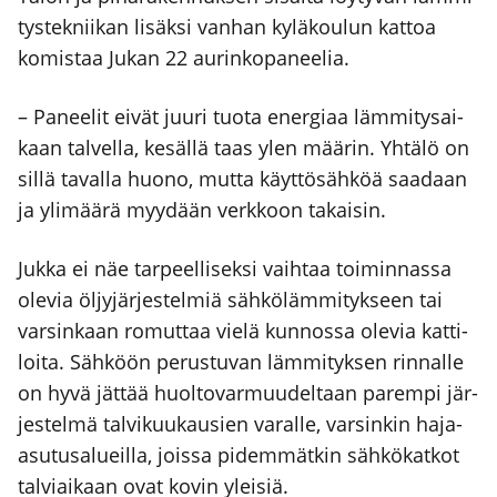
tys­tek­nii­kan lisäk­si van­han kylä­kou­lun kat­toa
komis­taa Jukan 22 aurin­ko­pa­nee­lia.
– Panee­lit eivät juu­ri tuo­ta ener­gi­aa läm­mi­ty­sai­
kaan tal­vel­la, kesäl­lä taas ylen mää­rin. Yhtä­lö on
sil­lä taval­la huo­no, mut­ta käyt­tö­säh­köä saa­daan
ja yli­mää­rä myy­dään verk­koon takai­sin.
Juk­ka ei näe tar­peel­li­sek­si vaih­taa toi­min­nas­sa
ole­via öljy­jär­jes­tel­miä säh­kö­läm­mi­tyk­seen tai
var­sin­kaan romut­taa vie­lä kun­nos­sa ole­via kat­ti­
loi­ta. Säh­köön perus­tu­van läm­mi­tyk­sen rin­nal­le
on hyvä jät­tää huol­to­var­muu­del­taan parem­pi jär­
jes­tel­mä tal­vi­kuu­kausien varal­le, var­sin­kin haja-
asu­tusa­lueil­la, jois­sa pidem­mät­kin säh­kö­kat­kot
tal­viai­kaan ovat kovin ylei­siä.