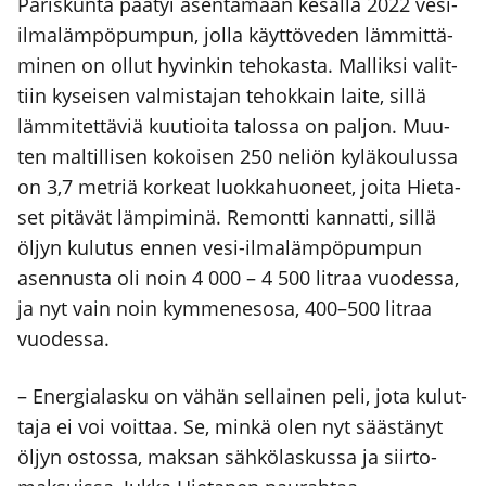
Paris­kun­ta pää­tyi asen­ta­maan kesäl­lä 2022 vesi-
ilma­läm­pö­pum­pun, jol­la käyt­tö­ve­den läm­mit­tä­
mi­nen on ollut hyvin­kin teho­kas­ta. Mal­lik­si valit­
tiin kysei­sen val­mis­ta­jan tehok­kain lai­te, sil­lä
läm­mi­tet­tä­viä kuu­tioi­ta talos­sa on pal­jon. Muu­
ten mal­til­li­sen kokoi­sen 250 neliön kylä­kou­lus­sa
on 3,7 met­riä kor­keat luok­ka­huo­neet, joi­ta Hie­ta­
set pitä­vät läm­pi­mi­nä. Remont­ti kan­nat­ti, sil­lä
öljyn kulu­tus ennen vesi-ilma­läm­pö­pum­pun
asen­nus­ta oli noin 4 000 – 4 500 lit­raa vuo­des­sa,
ja nyt vain noin kym­me­nes­osa, 400–500 lit­raa
vuo­des­sa.
– Ener­gia­las­ku on vähän sel­lai­nen peli, jota kulut­
ta­ja ei voi voit­taa. Se, min­kä olen nyt sääs­tä­nyt
öljyn ostos­sa, mak­san säh­kö­las­kus­sa ja siir­to­