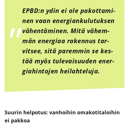
EPBD:n ydin ei ole pakot­ta­mi­
nen vaan ener­gian­ku­lu­tuk­sen
vähen­tä­mi­nen. Mitä vähem­
män ener­gi­aa raken­nus tar­
vit­see, sitä parem­min se kes­
tää myös tule­vai­suu­den ener­
gia­hin­to­jen hei­lah­te­lu­ja.
Suu­rin hel­po­tus: van­hoi­hin oma­ko­ti­ta­loi­hin
ei pak­koa