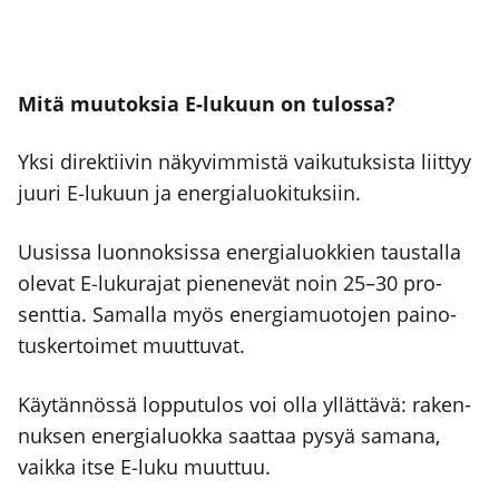
Mitä muu­tok­sia E‑lukuun on tulos­sa?
Yksi direk­tii­vin näky­vim­mis­tä vai­ku­tuk­sis­ta liit­tyy
juu­ri E‑lukuun ja ener­gia­luo­ki­tuk­siin.
Uusis­sa luon­nok­sis­sa ener­gia­luok­kien taus­tal­la
ole­vat E‑lukurajat pie­ne­ne­vät noin 25–30 pro­
sent­tia. Samal­la myös ener­gia­muo­to­jen pai­no­
tus­ker­toi­met muut­tu­vat.
Käy­tän­nös­sä lop­pu­tu­los voi olla yllät­tä­vä: raken­
nuk­sen ener­gia­luok­ka saat­taa pysyä sama­na,
vaik­ka itse E‑luku muut­tuu.