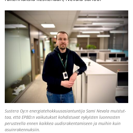
Sus­te­ra Oy:n ener­gia­te­hok­kuus­asian­tun­ti­ja Sami Neva­la muis­tut­
taa, että EPBD:n vai­ku­tuk­set koh­dis­tu­vat nykyis­ten luon­nos­ten
perus­teel­la ennen kaik­kea uudis­ra­ken­ta­mi­seen ja mui­hin kuin
asuin­ra­ken­nuk­siin.