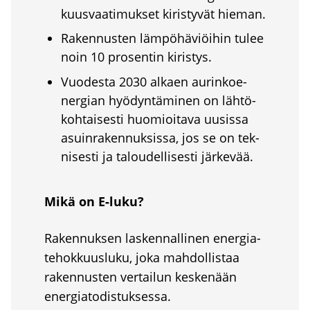
kuus­vaa­ti­muk­set kiris­ty­vät hie­man.
Raken­nus­ten läm­pö­hä­viöi­hin tulee
noin 10 pro­sen­tin kiris­tys.
Vuo­des­ta 2030 alkaen aurin­koe­
ner­gian hyö­dyn­tä­mi­nen on läh­tö­
koh­tai­ses­ti huo­mioi­ta­va uusis­sa
asuin­ra­ken­nuk­sis­sa, jos se on tek­
ni­ses­ti ja talou­del­li­ses­ti jär­ke­vää.
Mikä on E‑luku?
Raken­nuk­sen las­ken­nal­li­nen ener­gia­
te­hok­kuus­lu­ku, joka mah­dol­lis­taa
raken­nus­ten ver­tai­lun kes­ke­nään
ener­gia­to­dis­tuk­ses­sa.