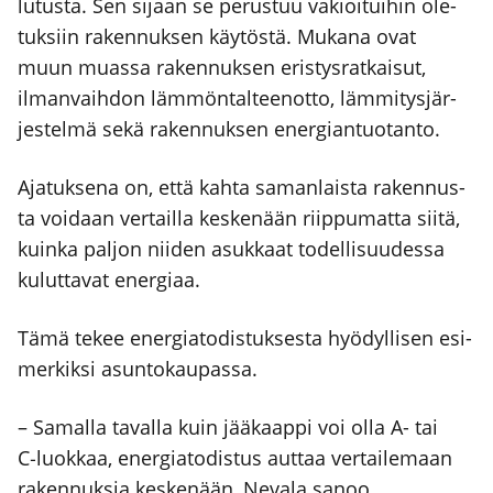
lu­tus­ta. Sen sijaan se perus­tuu vakioi­tui­hin ole­
tuk­siin raken­nuk­sen käy­tös­tä. Muka­na ovat
muun muas­sa raken­nuk­sen eris­tys­rat­kai­sut,
ilman­vaih­don läm­mön­tal­teen­ot­to, läm­mi­tys­jär­
jes­tel­mä sekä raken­nuk­sen ener­gian­tuo­tan­to.
Aja­tuk­se­na on, että kah­ta saman­lais­ta raken­nus­
ta voi­daan ver­tail­la kes­ke­nään riip­pu­mat­ta sii­tä,
kuin­ka pal­jon nii­den asuk­kaat todel­li­suu­des­sa
kulut­ta­vat ener­gi­aa.
Tämä tekee ener­gia­to­dis­tuk­ses­ta hyö­dyl­li­sen esi­
mer­kik­si asun­to­kau­pas­sa.
– Samal­la taval­la kuin jää­kaap­pi voi olla A- tai
C‑luokkaa, ener­gia­to­dis­tus aut­taa ver­tai­le­maan
raken­nuk­sia kes­ke­nään, Neva­la sanoo.