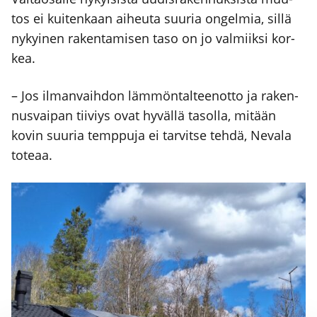
tos ei kui­ten­kaan aiheu­ta suu­ria ongel­mia, sil­lä
nykyi­nen raken­ta­mi­sen taso on jo val­miik­si kor­
kea.
– Jos ilman­vaih­don läm­mön­tal­teen­ot­to ja raken­
nus­vai­pan tii­viys ovat hyväl­lä tasol­la, mitään
kovin suu­ria temp­pu­ja ei tar­vit­se teh­dä, Neva­la
tote­aa.