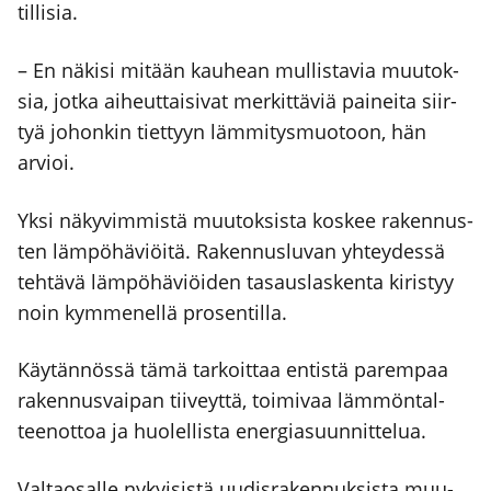
til­li­sia.
– En näki­si mitään kau­hean mul­lis­ta­via muu­tok­
sia, jot­ka aiheut­tai­si­vat mer­kit­tä­viä pai­nei­ta siir­
tyä johon­kin tiet­tyyn läm­mi­tys­muo­toon, hän
arvioi.
Yksi näky­vim­mis­tä muu­tok­sis­ta kos­kee raken­nus­
ten läm­pö­hä­viöi­tä. Raken­nus­lu­van yhtey­des­sä
teh­tä­vä läm­pö­hä­viöi­den tasaus­las­ken­ta kiris­tyy
noin kym­me­nel­lä pro­sen­til­la.
Käy­tän­nös­sä tämä tar­koit­taa entis­tä parem­paa
raken­nus­vai­pan tii­veyt­tä, toi­mi­vaa läm­mön­tal­
teen­ot­toa ja huo­lel­lis­ta ener­gia­suun­nit­te­lua.
Val­tao­sal­le nykyi­sis­tä uudis­ra­ken­nuk­sis­ta muu­