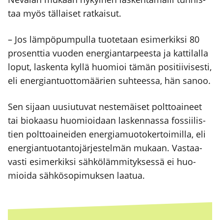
taa myös täl­lai­set rat­kai­sut.
– Jos läm­pö­pum­pul­la tuo­te­taan esi­mer­kik­si 80
pro­sent­tia vuo­den ener­gian­tar­pees­ta ja kat­ti­lal­la
loput, las­ken­ta kyl­lä huo­mioi tämän posi­tii­vi­ses­ti,
eli ener­gian­tuot­to­mää­rien suh­tees­sa, hän sanoo.
Sen sijaan uusiu­tu­vat nes­te­mäi­set polt­toai­neet
tai bio­kaa­su huo­mioi­daan las­ken­nas­sa fos­sii­lis­
tien polt­toai­nei­den ener­gia­muo­to­ker­toi­mil­la, eli
ener­gian­tuo­tan­to­jär­jes­tel­män mukaan. Vas­taa­
vas­ti esi­mer­kik­si säh­kö­läm­mi­tyk­ses­sä ei huo­
mioi­da säh­kö­so­pi­muk­sen laa­tua.