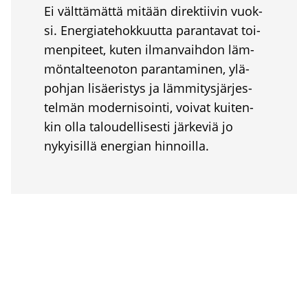
Ei vält­tä­mät­tä mitään direk­tii­vin vuok­
si. Ener­gia­te­hok­kuut­ta paran­ta­vat toi­
men­pi­teet, kuten ilman­vaih­don läm­
mön­tal­teen­o­ton paran­ta­mi­nen, ylä­
poh­jan lisäe­ris­tys ja läm­mi­tys­jär­jes­
tel­män moder­ni­soin­ti, voi­vat kui­ten­
kin olla talou­del­li­ses­ti jär­ke­viä jo
nykyi­sil­lä ener­gian hin­noil­la.