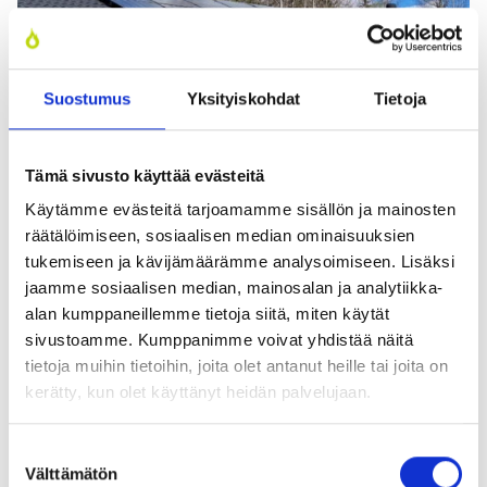
Suostumus
Yksityiskohdat
Tietoja
Aurin­ko­säh­kö on jo pit­kään ollut monil­le oma­ko­tia­su­jil­le var­sin
Tämä sivusto käyttää evästeitä
tavan­omai­nen inves­toin­ti. EPBD-direk­tii­vi nos­taa aurin­koe­ner­gian
entis­tä vah­vem­min mukaan myös uudis­ra­ken­ta­mi­sen suun­nit­te­
Käytämme evästeitä tarjoamamme sisällön ja mainosten
luun, mut­ta auto­maat­tis­ta aurin­ko­pa­nee­li­pak­koa ei ole tulos­sa.
räätälöimiseen, sosiaalisen median ominaisuuksien
tukemiseen ja kävijämäärämme analysoimiseen. Lisäksi
jaamme sosiaalisen median, mainosalan ja analytiikka-
alan kumppaneillemme tietoja siitä, miten käytät
Aurin­ko­pa­nee­lit tule­vat mukaan kes­kus­te­
sivustoamme. Kumppanimme voivat yhdistää näitä
tietoja muihin tietoihin, joita olet antanut heille tai joita on
luun
kerätty, kun olet käyttänyt heidän palvelujaan.
Yksi pal­jon huo­mio­ta saa­nut osa direk­tii­viä liit­tyy
Suostumuksen
aurin­koe­ner­gi­aan.
Välttämätön
valinta