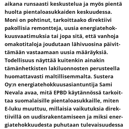
aika­na run­saas­ti kes­kus­te­lua ja myös pien­tä
huol­ta pien­ta­loa­suk­kai­den kes­kuu­des­sa.
Moni on poh­ti­nut, tar­koit­taa­ko direk­tii­vi
pakol­li­sia remont­te­ja, uusia ener­gia­te­hok­
kuus­vaa­ti­muk­sia tai jopa sitä, että van­ho­ja
oma­ko­ti­ta­lo­ja jou­du­taan lähi­vuo­si­na päi­vit­
tä­mään vas­taa­maan uusia mää­räyk­siä.
Todel­li­suus näyt­tää kui­ten­kin aina­kin
tämän­het­kis­ten laki­luon­nos­ten perus­teel­la
huo­mat­ta­vas­ti mal­til­li­sem­mal­ta. Sus­te­ra
Oy:n ener­gia­te­hok­kuus­asian­tun­ti­ja Sami
Neva­la avaa, mitä EPBD käy­tän­nös­sä tar­koit­
taa suo­ma­lai­sil­le pien­ta­loa­suk­kail­le, miten
E‑luku muut­tuu, mil­lai­sia vai­ku­tuk­sia direk­
tii­vil­lä on uudis­ra­ken­ta­mi­seen ja mik­si ener­
gia­te­hok­kuu­des­ta puhu­taan tule­vai­suu­des­sa