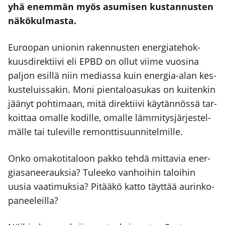
yhä enem­män myös asu­mi­sen kus­tan­nus­ten
näkö­kul­mas­ta.
Euroo­pan unio­nin raken­nus­ten ener­gia­te­hok­
kuus­di­rek­tii­vi eli EPBD on ollut vii­me vuo­si­na
pal­jon esil­lä niin medias­sa kuin ener­gia-alan kes­
kus­te­luis­sa­kin. Moni pien­ta­loa­su­kas on kui­ten­kin
jää­nyt poh­ti­maan, mitä direk­tii­vi käy­tän­nös­sä tar­
koit­taa omal­le kodil­le, omal­le läm­mi­tys­jär­jes­tel­
mäl­le tai tule­vil­le remont­ti­suun­ni­tel­mil­le.
Onko oma­ko­ti­ta­loon pak­ko teh­dä mit­ta­via ener­
gia­sa­nee­rauk­sia? Tulee­ko van­hoi­hin taloi­hin
uusia vaa­ti­muk­sia? Pitää­kö kat­to täyt­tää aurin­ko­
pa­nee­leil­la?