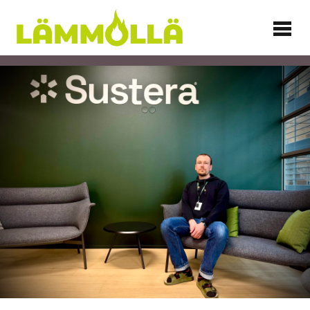
Siirry
sisältöön
Lämmöllä