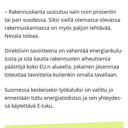
– Raken­nus­kan­ta uusiu­tuu vain noin pro­sen­tin
tai pari vuo­des­sa. Sik­si siel­lä ole­mas­sa ole­vas­sa
raken­nus­kan­nas­sa on myös pal­jon teh­tä­vää,
Neva­la tote­aa.
Direk­tii­vin tavoit­tee­na on vähen­tää ener­gian­ku­lu­
tus­ta ja sitä kaut­ta raken­nus­ten aiheut­ta­mia
pääs­tö­jä koko EU:n alu­eel­la. Jokai­nen jäsen­maa
toteut­taa tavoit­tei­ta kui­ten­kin omal­la taval­laan.
Suo­mes­sa kes­kei­sek­si työ­ka­luk­si on valit­tu jo
ennes­tään tut­tu ener­gia­to­dis­tus ja sen yhtey­des­
sä käy­tet­tä­vä E‑luku.