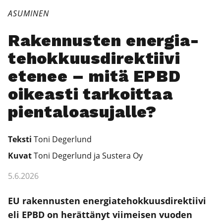
ASUMINEN
Raken­nus­ten ener­gia­
te­hok­kuus­di­rek­tii­vi
ete­nee – mitä EPBD
oikeas­ti tar­koit­taa
pien­ta­loa­su­jal­le?
Teks­ti
Toni Deger­lund
Kuvat
Toni Deger­lund ja Sus­te­ra Oy
5.6.2026
EU raken­nus­ten ener­gia­te­hok­kuus­di­rek­tii­vi
eli EPBD on herät­tä­nyt vii­mei­sen vuo­den