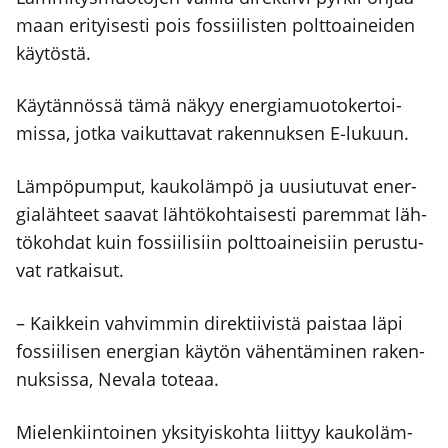
maan eri­tyi­ses­ti pois fos­sii­lis­ten polt­toai­nei­den
käy­tös­tä.
Käy­tän­nös­sä tämä näkyy ener­gia­muo­to­ker­toi­
mis­sa, jot­ka vai­kut­ta­vat raken­nuk­sen E‑lukuun.
Läm­pö­pum­put, kau­ko­läm­pö ja uusiu­tu­vat ener­
gia­läh­teet saa­vat läh­tö­koh­tai­ses­ti parem­mat läh­
tö­koh­dat kuin fos­sii­li­siin polt­toai­nei­siin perus­tu­
vat rat­kai­sut.
– Kaik­kein vah­vim­min direk­tii­vis­tä pais­taa läpi
fos­sii­li­sen ener­gian käy­tön vähen­tä­mi­nen raken­
nuk­sis­sa, Neva­la tote­aa.
Mie­len­kiin­toi­nen yksi­tyis­koh­ta liit­tyy kau­ko­läm­