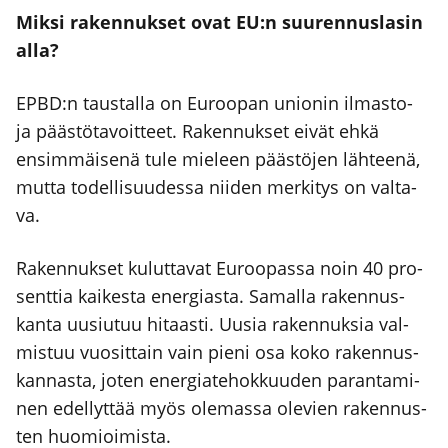
Mik­si raken­nuk­set ovat EU:n suu­ren­nus­la­sin
alla?
EPBD:n taus­tal­la on Euroo­pan unio­nin ilmas­to-
ja pääs­tö­ta­voit­teet. Raken­nuk­set eivät ehkä
ensim­mäi­se­nä tule mie­leen pääs­tö­jen läh­tee­nä,
mut­ta todel­li­suu­des­sa nii­den mer­ki­tys on val­ta­
va.
Raken­nuk­set kulut­ta­vat Euroo­pas­sa noin 40 pro­
sent­tia kai­kes­ta ener­gias­ta. Samal­la raken­nus­
kan­ta uusiu­tuu hitaas­ti. Uusia raken­nuk­sia val­
mis­tuu vuo­sit­tain vain pie­ni osa koko raken­nus­
kan­nas­ta, joten ener­gia­te­hok­kuu­den paran­ta­mi­
nen edel­lyt­tää myös ole­mas­sa ole­vien raken­nus­
ten huo­mioi­mis­ta.