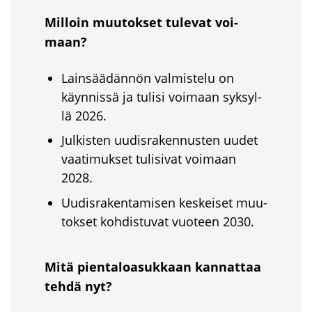
Mil­loin muu­tok­set tule­vat voi­
maan?
Lain­sää­dän­nön val­mis­te­lu on
käyn­nis­sä ja tuli­si voi­maan syk­syl­
lä 2026.
Jul­kis­ten uudis­ra­ken­nus­ten uudet
vaa­ti­muk­set tuli­si­vat voi­maan
2028.
Uudis­ra­ken­ta­mi­sen kes­kei­set muu­
tok­set koh­dis­tu­vat vuo­teen 2030.
Mitä pien­ta­loa­suk­kaan kan­nat­taa
teh­dä nyt?