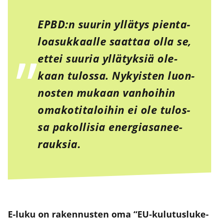
EPBD:n suu­rin yllä­tys pien­ta­
loa­suk­kaal­le saat­taa olla se,
ettei suu­ria yllä­tyk­siä ole­
kaan tulos­sa. Nykyis­ten luon­
nos­ten mukaan van­hoi­hin
oma­ko­ti­ta­loi­hin ei ole tulos­
sa pakol­li­sia ener­gia­sa­nee­
rauk­sia.
E‑luku on raken­nus­ten oma “EU-kulu­tus­lu­ke­