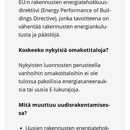
EU:n raken­nus­ten ener­gia­te­hok­kuus­
di­rek­tii­vi (Ener­gy Per­for­mance of Buil­
dings Direc­ti­ve), jon­ka tavoit­tee­na on
vähen­tää raken­nus­ten ener­gian­ku­lu­
tus­ta ja pääs­tö­jä.
Kos­kee­ko nykyi­siä oma­ko­ti­ta­lo­ja?
Nykyis­ten luon­nos­ten perus­teel­la
van­hoi­hin oma­ko­ti­ta­loi­hin ei ole
tulos­sa pakol­li­sia ener­gia­sa­nee­rauk­
sia tai uusia E‑lukurajoja.
Mitä muut­tuu uudis­ra­ken­ta­mi­ses­
sa?
Uusien raken­nus­ten ener­gia­te­hok­