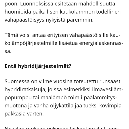
pöön. Luon­nok­sis­sa esi­te­tään mah­dol­li­suut­ta
huo­mioi­da pai­kal­li­sen kau­ko­läm­mön todel­li­nen
vähä­pääs­töi­syys nykyis­tä parem­min.
Tämä voi­si antaa eri­tyi­sen vähä­pääs­töi­sil­le kau­
ko­läm­pö­jär­jes­tel­mil­le lisäe­tua ener­gia­las­ken­nas­
sa.
Entä hybri­di­jär­jes­tel­mät?
Suo­mes­sa on vii­me vuo­si­na toteu­tet­tu run­saas­ti
hybri­di­rat­kai­su­ja, jois­sa esi­mer­kik­si ilma­ve­si­läm­
pö­pump­pu tai maa­läm­pö toi­mii pää­läm­mi­tys­
muo­to­na ja van­ha öljy­kat­ti­la jää tuek­si kovim­pia
pak­ka­sia var­ten.
Neva­lan mukaan nykyi­nen las­ken­ta­mal­li tun­nis­