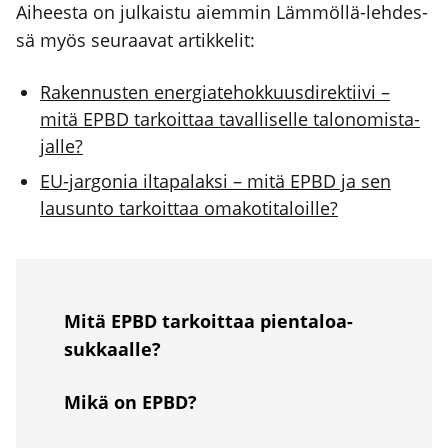
Aihees­ta on jul­kais­tu aiem­min Läm­möl­lä-leh­des­
sä myös seu­raa­vat artik­ke­lit:
Raken­nus­ten ener­gia­te­hok­kuus­di­rek­tii­vi –
mitä EPBD tar­koit­taa taval­li­sel­le talo­no­mis­ta­
jal­le?
EU-jar­go­nia ilta­pa­lak­si – mitä EPBD ja sen
lausun­to tar­koit­taa oma­ko­ti­ta­loil­le?
Mitä EPBD tar­koit­taa pien­ta­loa­
suk­kaal­le?
Mikä on EPBD?