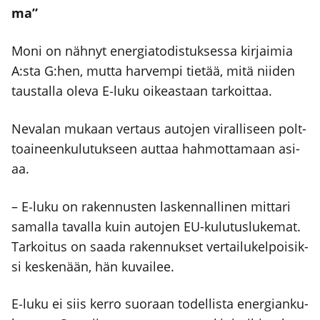
ma”
Moni on näh­nyt ener­gia­to­dis­tuk­ses­sa kir­jai­mia
A:sta G:hen, mut­ta har­vem­pi tie­tää, mitä nii­den
taus­tal­la ole­va E‑luku oikeas­taan tar­koit­taa.
Neva­lan mukaan ver­taus auto­jen viral­li­seen polt­
toai­neen­ku­lu­tuk­seen aut­taa hah­mot­ta­maan asi­
aa.
– E‑luku on raken­nus­ten las­ken­nal­li­nen mit­ta­ri
samal­la taval­la kuin auto­jen EU-kulu­tus­lu­ke­mat.
Tar­koi­tus on saa­da raken­nuk­set ver­tai­lu­kel­poi­sik­
si kes­ke­nään, hän kuvai­lee.
E‑luku ei siis ker­ro suo­raan todel­lis­ta ener­gian­ku­