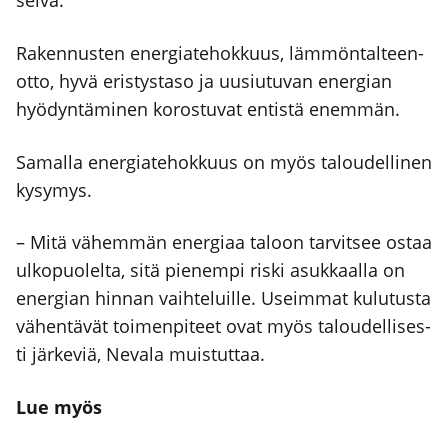
sel­vä.
Raken­nus­ten ener­gia­te­hok­kuus, läm­mön­tal­teen­
ot­to, hyvä eris­tys­ta­so ja uusiu­tu­van ener­gian
hyö­dyn­tä­mi­nen koros­tu­vat entis­tä enem­män.
Samal­la ener­gia­te­hok­kuus on myös talou­del­li­nen
kysy­mys.
– Mitä vähem­män ener­gi­aa taloon tar­vit­see ostaa
ulko­puo­lel­ta, sitä pie­nem­pi ris­ki asuk­kaal­la on
ener­gian hin­nan vaih­te­luil­le. Useim­mat kulu­tus­ta
vähen­tä­vät toi­men­pi­teet ovat myös talou­del­li­ses­
ti jär­ke­viä, Neva­la muis­tut­taa.
Lue myös