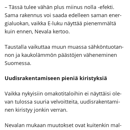
– Täs­sä tulee vähän plus mii­nus nol­la ‑efek­ti.
Sama raken­nus voi saa­da edel­leen saman ener­
gia­luo­kan, vaik­ka E‑luku näyt­tää pie­nem­mäl­tä
kuin ennen, Neva­la ker­too.
Taus­tal­la vai­kut­taa muun muas­sa säh­kön­tuo­tan­
non ja kau­ko­läm­mön pääs­tö­jen vähe­ne­mi­nen
Suo­mes­sa.
Uudis­ra­ken­ta­mi­seen pie­niä kiris­tyk­siä
Vaik­ka nykyi­siin oma­ko­ti­ta­loi­hin ei näyt­täi­si ole­
van tulos­sa suu­ria vel­voit­tei­ta, uudis­ra­ken­ta­mi­
nen kiris­tyy jon­kin ver­ran.
Neva­lan mukaan muu­tok­set ovat kui­ten­kin mal­