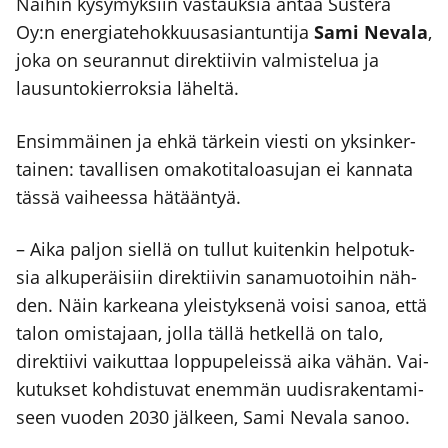
Näi­hin kysy­myk­siin vas­tauk­sia antaa Sus­te­ra
Oy:n ener­gia­te­hok­kuus­asian­tun­ti­ja
Sami Neva­la
,
joka on seu­ran­nut direk­tii­vin val­mis­te­lua ja
lausun­to­kier­rok­sia lähel­tä.
Ensim­mäi­nen ja ehkä tär­kein vies­ti on yksin­ker­
tai­nen: taval­li­sen oma­ko­ti­ta­loa­su­jan ei kan­na­ta
täs­sä vai­hees­sa hätään­tyä.
– Aika pal­jon siel­lä on tul­lut kui­ten­kin hel­po­tuk­
sia alku­pe­räi­siin direk­tii­vin sana­muo­toi­hin näh­
den. Näin kar­kea­na yleis­tyk­se­nä voi­si sanoa, että
talon omis­ta­jaan, jol­la täl­lä het­kel­lä on talo,
direk­tii­vi vai­kut­taa lop­pu­pe­leis­sä aika vähän. Vai­
ku­tuk­set koh­dis­tu­vat enem­män uudis­ra­ken­ta­mi­
seen vuo­den 2030 jäl­keen, Sami Neva­la sanoo.