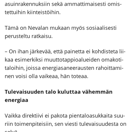
asuin­ra­ken­nuk­siin sekä ammat­ti­mai­ses­ti omis­
tet­tui­hin kiin­teis­töi­hin.
Tämä on Neva­lan mukaan myös sosi­aa­li­ses­ti
perus­tel­tu rat­kai­su.
– On ihan jär­ke­vää, että pai­net­ta ei koh­dis­te­ta lii­
kaa esi­mer­kik­si muut­to­tap­pio­aluei­den oma­ko­ti­
ta­loi­hin, jois­sa ener­gia­sa­nee­raus­ten rahoit­ta­mi­
nen voi­si olla vai­ke­aa, hän tote­aa.
Tule­vai­suu­den talo kulut­taa vähem­män
ener­gi­aa
Vaik­ka direk­tii­vi ei pako­ta pien­ta­loa­suk­kai­ta suu­
riin toi­men­pi­tei­siin, sen vies­ti tule­vai­suu­des­ta on