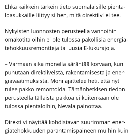
Ehkä kaik­kein tär­kein tie­to suo­ma­lai­sil­le pien­ta­
loa­suk­kail­le liit­tyy sii­hen, mitä direk­tii­vi ei tee.
Nykyis­ten luon­nos­ten perus­teel­la van­hoi­hin
oma­ko­ti­ta­loi­hin ei ole tulos­sa pakol­li­sia ener­gia­
te­hok­kuus­re­mont­te­ja tai uusia E‑lukurajoja.
– Var­maan aika monel­la säräh­tää kor­vaan, kun
puhu­taan direk­tii­veis­tä, raken­ta­mi­ses­ta ja ener­
gia­vaa­ti­muk­sis­ta. Moni ajat­te­lee heti, että nyt
tulee pak­ko remon­toi­da. Tämän­het­ki­sen tie­don
perus­teel­la täl­lais­ta pak­koa ei kui­ten­kaan ole
tulos­sa pien­ta­loi­hin, Neva­la pai­not­taa.
Direk­tii­vi näyt­tää koh­dis­ta­van suu­rim­man ener­
gia­te­hok­kuu­den paran­ta­mis­pai­neen mui­hin kuin