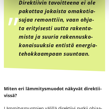
Direk­tii­vin tavoit­tee­na ei ole
pakot­taa jokais­ta oma­ko­tia­
su­jaa remont­tiin, vaan ohja­
ta eri­tyi­ses­ti uut­ta raken­ta­
mis­ta ja suu­ria raken­nus­ko­
ko­nai­suuk­sia entis­tä ener­gia­
te­hok­kaam­paan suun­taan.
Miten eri läm­mi­tys­muo­dot näky­vät direk­tii­
vis­sä?
Läm­mi­tys­muo­to­jen välil­lä direk­tii­vi pyr­kii ohjaa­