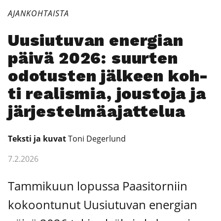
AJANKOHTAISTA
Uusiu­tu­van ener­gian
päi­vä 2026: suur­ten
odo­tus­ten jäl­keen koh­
ti rea­lis­mia, jous­to­ja ja
jär­jes­tel­mä­ajat­te­lua
Teks­ti ja kuvat
Toni Deger­lund
7.2.2026
Tam­mi­kuun lopus­sa Paa­si­tor­niin
kokoon­tu­nut Uusiu­tu­van ener­gian