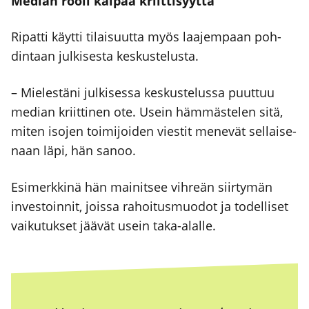
Median roo­li kai­paa kriit­ti­syyt­tä
Ripat­ti käyt­ti tilai­suut­ta myös laa­jem­paan poh­
din­taan jul­ki­ses­ta kes­kus­te­lus­ta.
– Mie­les­tä­ni jul­ki­ses­sa kes­kus­te­lus­sa puut­tuu
median kriit­ti­nen ote. Usein häm­mäs­te­len sitä,
miten iso­jen toi­mi­joi­den vies­tit mene­vät sel­lai­se­
naan läpi, hän sanoo.
Esi­merk­ki­nä hän mai­nit­see vih­reän siir­ty­män
inves­toin­nit, jois­sa rahoi­tus­muo­dot ja todel­li­set
vai­ku­tuk­set jää­vät usein taka-alal­le.