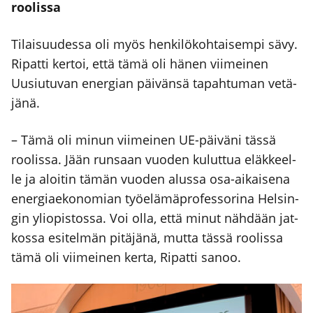
roo­lis­sa
Tilai­suu­des­sa oli myös hen­ki­lö­koh­tai­sem­pi sävy.
Ripat­ti ker­toi, että tämä oli hänen vii­mei­nen
Uusiu­tu­van ener­gian päi­vän­sä tapah­tu­man vetä­
jä­nä.
– Tämä oli minun vii­mei­nen UE-päi­vä­ni täs­sä
roo­lis­sa. Jään run­saan vuo­den kulut­tua eläk­keel­
le ja aloi­tin tämän vuo­den alus­sa osa-aikai­se­na
ener­giae­ko­no­mian työ­elä­mä­pro­fes­so­ri­na Hel­sin­
gin yli­opis­tos­sa. Voi olla, että minut näh­dään jat­
kos­sa esi­tel­män pitä­jä­nä, mut­ta täs­sä roo­lis­sa
tämä oli vii­mei­nen ker­ta, Ripat­ti sanoo.