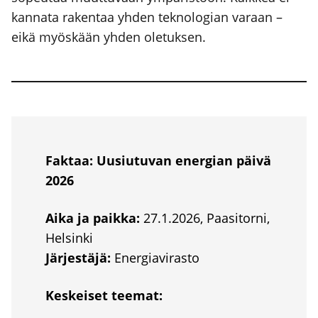
kan­na­ta raken­taa yhden tek­no­lo­gian varaan –
eikä myös­kään yhden ole­tuk­sen.
Fak­taa: Uusiu­tu­van ener­gian päi­vä
2026
Aika ja paik­ka:
27.1.2026, Paa­si­tor­ni,
Hel­sin­ki
Jär­jes­tä­jä:
Ener­gia­vi­ras­to
Kes­kei­set tee­mat: