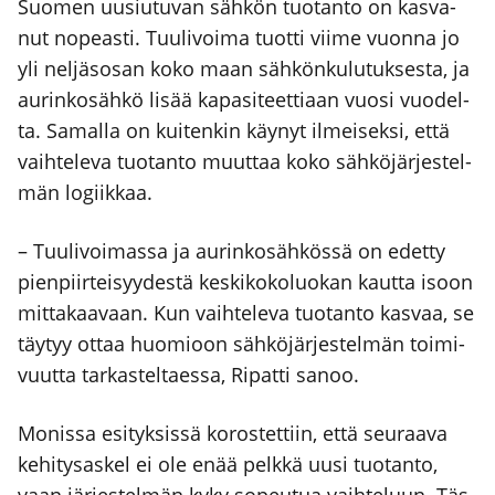
Suo­men uusiu­tu­van säh­kön tuo­tan­to on kas­va­
nut nopeas­ti. Tuu­li­voi­ma tuot­ti vii­me vuon­na jo
yli nel­jäs­osan koko maan säh­kön­ku­lu­tuk­ses­ta, ja
aurin­ko­säh­kö lisää kapa­si­teet­ti­aan vuo­si vuo­del­
ta. Samal­la on kui­ten­kin käy­nyt ilmei­sek­si, että
vaih­te­le­va tuo­tan­to muut­taa koko säh­kö­jär­jes­tel­
män logiik­kaa.
– Tuu­li­voi­mas­sa ja aurin­ko­säh­kös­sä on edet­ty
pien­piir­tei­syy­des­tä kes­ki­ko­ko­luo­kan kaut­ta isoon
mit­ta­kaa­vaan. Kun vaih­te­le­va tuo­tan­to kas­vaa, se
täy­tyy ottaa huo­mioon säh­kö­jär­jes­tel­män toi­mi­
vuut­ta tar­kas­tel­taes­sa, Ripat­ti sanoo.
Monis­sa esi­tyk­sis­sä koros­tet­tiin, että seu­raa­va
kehi­ty­sas­kel ei ole enää pelk­kä uusi tuo­tan­to,
vaan jär­jes­tel­män kyky sopeu­tua vaih­te­luun. Täs­