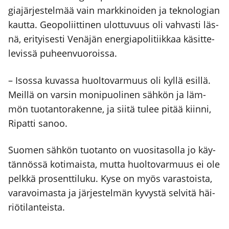
gia­jär­jes­tel­mää vain mark­ki­noi­den ja tek­no­lo­gian
kaut­ta. Geo­po­liit­ti­nen ulot­tu­vuus oli vah­vas­ti läs­
nä, eri­tyi­ses­ti Venä­jän ener­gia­po­li­tiik­kaa käsit­te­
le­vis­sä puheen­vuo­rois­sa.
– Isos­sa kuvas­sa huol­to­var­muus oli kyl­lä esil­lä.
Meil­lä on var­sin moni­puo­li­nen säh­kön ja läm­
mön tuo­tan­to­ra­ken­ne, ja sii­tä tulee pitää kiin­ni,
Ripat­ti sanoo.
Suo­men säh­kön tuo­tan­to on vuo­si­ta­sol­la jo käy­
tän­nös­sä koti­mais­ta, mut­ta huol­to­var­muus ei ole
pelk­kä pro­sent­ti­lu­ku. Kyse on myös varas­tois­ta,
vara­voi­mas­ta ja jär­jes­tel­män kyvys­tä sel­vi­tä häi­
riö­ti­lan­teis­ta.