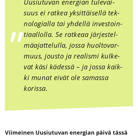
Uusiu­tu­van ener­gian tule­vai­
suus ei rat­kea yksit­täi­sel­lä tek­
no­lo­gial­la tai yhdel­lä inves­toin­
ti­aal­lol­la. Se rat­ke­aa jär­jes­tel­
mä­ajat­te­lul­la, jos­sa huol­to­var­
muus, jous­to ja rea­lis­mi kul­ke­
vat käsi kädes­sä – ja jos­sa kaik­
ki munat eivät ole samas­sa
koris­sa.
Vii­mei­nen Uusiu­tu­van ener­gian päi­vä täs­sä