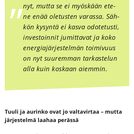
nyt, mut­ta se ei myös­kään ete­
ne enää ole­tus­ten varas­sa. Säh­
kön kysyn­tä ei kas­va odo­te­tus­ti,
inves­toin­nit jumit­ta­vat ja koko
ener­gia­jär­jes­tel­män toi­mi­vuus
on nyt suu­rem­man tar­kas­te­lun
alla kuin kos­kaan aiem­min.
Tuu­li ja aurin­ko ovat jo val­ta­vir­taa – mut­ta
jär­jes­tel­mä laa­haa peräs­sä