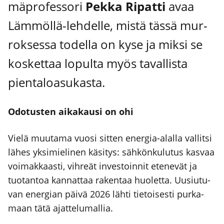
mä­pro­fes­so­ri
Pek­ka Ripat­ti
avaa
Läm­möl­lä-leh­del­le, mis­tä täs­sä mur­
rok­ses­sa todel­la on kyse ja mik­si se
kos­ket­taa lopul­ta myös taval­lis­ta
pien­ta­loa­su­kas­ta.
Odo­tus­ten aika­kausi on ohi
Vie­lä muu­ta­ma vuo­si sit­ten ener­gia-alal­la val­lit­si
lähes yksi­mie­li­nen käsi­tys: säh­kön­ku­lu­tus kas­vaa
voi­mak­kaas­ti, vih­reät inves­toin­nit ete­ne­vät ja
tuo­tan­toa kan­nat­taa raken­taa huo­let­ta. Uusiu­tu­
van ener­gian päi­vä 2026 läh­ti tie­toi­ses­ti pur­ka­
maan tätä ajat­te­lu­mal­lia.