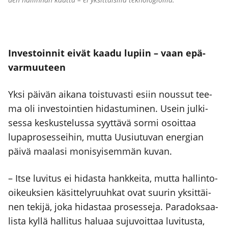
Inves­toin­nit eivät kaa­du lupiin – vaan epä­
var­muu­teen
Yksi päi­vän aika­na tois­tu­vas­ti esiin nous­sut tee­
ma oli inves­toin­tien hidas­tu­mi­nen. Usein jul­ki­
ses­sa kes­kus­te­lus­sa syyt­tä­vä sor­mi osoit­taa
lupa­pro­ses­sei­hin, mut­ta Uusiu­tu­van ener­gian
päi­vä maa­la­si moni­syi­sem­män kuvan.
– Itse luvi­tus ei hidas­ta hank­kei­ta, mut­ta hal­lin­to-
oikeuk­sien käsit­te­ly­ruuh­kat ovat suu­rin yksit­täi­
nen teki­jä, joka hidas­taa pro­ses­se­ja. Para­dok­saa­
lis­ta kyl­lä hal­li­tus halu­aa suju­voit­taa luvi­tus­ta,