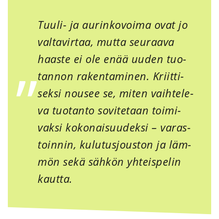
Tuu­li- ja aurin­ko­voi­ma ovat jo
val­ta­vir­taa, mut­ta seu­raa­va
haas­te ei ole enää uuden tuo­
tan­non raken­ta­mi­nen. Kriit­ti­
sek­si nousee se, miten vaih­te­le­
va tuo­tan­to sovi­te­taan toi­mi­
vak­si koko­nai­suu­dek­si – varas­
toin­nin, kulu­tus­jous­ton ja läm­
mön sekä säh­kön yhteis­pe­lin
kaut­ta.