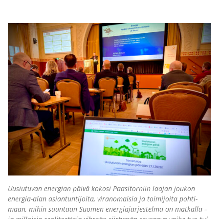
Uusiu­tu­van ener­gian päi­vä koko­si Paa­si­tor­niin laa­jan jou­kon
ener­gia-alan asian­tun­ti­joi­ta, viran­omai­sia ja toi­mi­joi­ta poh­ti­
maan, mihin suun­taan Suo­men ener­gia­jär­jes­tel­mä on mat­kal­la –