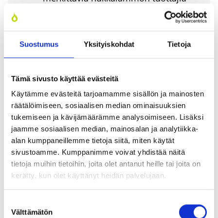
kau­ko­läm­pö­verk­koon
jous­ta­via säh­kön­ku­lut­ta­jia ääri­ti­
lan­teis­sa
Suostumus
Yksityiskohdat
Tietoja
huol­to­var­muu­den näkö­kul­mas­ta
kiin­nos­ta­via vara­voi­ma­rat­kai­su­jen
Tämä sivusto käyttää evästeitä
vuok­si
Käytämme evästeitä tarjoamamme sisällön ja mainosten
räätälöimiseen, sosiaalisen median ominaisuuksien
tukemiseen ja kävijämäärämme analysoimiseen. Lisäksi
jaamme sosiaalisen median, mainosalan ja analytiikka-
– Data­kes­kus­tyyp­pi­sil­lä käyt­tä­jil­lä huk­ka on hyvää
alan kumppaneillemme tietoja siitä, miten käytät
sivustoamme. Kumppanimme voivat yhdistää näitä
ja tasaa­vaa läm­mön tuo­tan­toa. Lisäk­si ne voi­vat
tietoja muihin tietoihin, joita olet antanut heille tai joita on
– toi­sin kuin perin­tei­nen pro­ses­si­teol­li­suus – hel­
kerätty, kun olet käyttänyt heidän palvelujaan.
pos­ti jous­taa kulu­tuk­ses­sa, esi­mer­kik­si säh­kön
käy­tön ääri­ti­lan­teis­sa, Ripat­ti sanoo.
Suostumuksen
Välttämätön
valinta