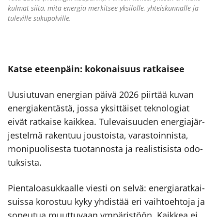
kul­mat sii­tä, mitä ener­gia mer­kit­see yksi­löl­le, yhteis­kun­nal­le ja
tule­vil­le suku­pol­vil­le.
Kat­se eteen­päin: koko­nai­suus rat­kai­see
Uusiu­tu­van ener­gian päi­vä 2026 piir­tää kuvan
ener­gia­ken­täs­tä, jos­sa yksit­täi­set tek­no­lo­giat
eivät rat­kai­se kaik­kea. Tule­vai­suu­den ener­gia­jär­
jes­tel­mä raken­tuu jous­tois­ta, varas­toin­nis­ta,
moni­puo­li­ses­ta tuo­tan­nos­ta ja rea­lis­ti­sis­ta odo­
tuk­sis­ta.
Pien­ta­loa­suk­kaal­le vies­ti on sel­vä: ener­gia­rat­kai­
suis­sa koros­tuu kyky yhdis­tää eri vaih­toeh­to­ja ja
sopeu­tua muut­tu­vaan ympä­ris­töön. Kaik­kea ei