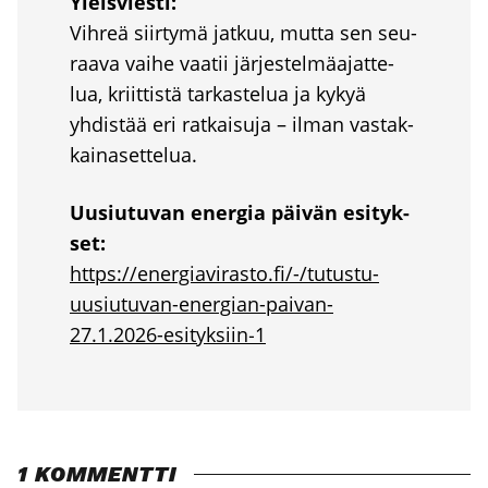
Yleis­vies­ti:
Vih­reä siir­ty­mä jat­kuu, mut­ta sen seu­
raa­va vai­he vaa­tii jär­jes­tel­mä­ajat­te­
lua, kriit­tis­tä tar­kas­te­lua ja kykyä
yhdis­tää eri rat­kai­su­ja – ilman vas­tak­
kai­na­set­te­lua.
Uusiu­tu­van ener­gia päi­vän esi­tyk­
set:
https://energiavirasto.fi/-/tutustu-
uusiutuvan-energian-paivan-
27.1.2026-esityksiin‑1
1 KOMMENTTI