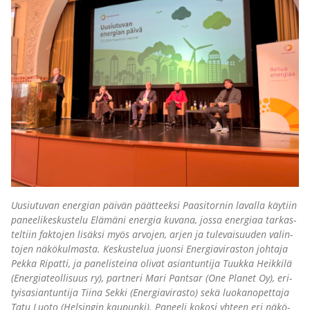
Uusiu­tu­van ener­gian päi­vän päät­teek­si Paa­si­tor­nin laval­la käy­tiin
panee­li­kes­kus­te­lu Elä­mä­ni ener­gia kuva­na, jos­sa ener­gi­aa tar­kas­
tel­tiin fak­to­jen lisäk­si myös arvo­jen, arjen ja tule­vai­suu­den valin­
to­jen näkö­kul­mas­ta. Kes­kus­te­lua juon­si Ener­gia­vi­ras­ton joh­ta­ja
Pek­ka Ripat­ti, ja pane­lis­tei­na oli­vat asian­tun­ti­ja Tuuk­ka Heik­ki­lä
(Ener­gia­teol­li­suus ry), part­ne­ri Mari Pant­sar (One Pla­net Oy), eri­
tyis­asian­tun­ti­ja Tii­na Sek­ki (Ener­gia­vi­ras­to) sekä luo­kan­opet­ta­ja
Tatu Luo­to (Hel­sin­gin kau­pun­ki). Panee­li koko­si yhteen eri näkö­