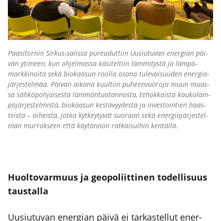
Paa­si­tor­nin Sir­kus-salis­sa pureu­dut­tiin Uusiu­tu­van ener­gian päi­
vän yti­meen, kun ohjel­mas­sa käsi­tel­tiin läm­mi­tys­tä ja läm­pö­
mark­ki­noi­ta sekä bio­kaa­sun roo­lia osa­na tule­vai­suu­den ener­gia­
jär­jes­tel­mää. Päi­vän aika­na kuul­tiin puheen­vuo­ro­ja muun muas­
sa säh­kö­poh­jai­ses­ta läm­mön­tuo­tan­nos­ta, tehok­kais­ta kau­ko­läm­
pö­jär­jes­tel­mis­tä, bio­kaa­sun kes­tä­vyy­des­tä ja inves­toin­tien haas­
teis­ta – aiheis­ta, jot­ka kyt­key­ty­vät suo­raan sekä ener­gia­jär­jes­tel­
män mur­rok­seen että käy­tän­nön rat­kai­sui­hin ken­täl­lä.
Huol­to­var­muus ja geo­po­liit­ti­nen todel­li­suus
taus­tal­la
Uusiu­tu­van ener­gian päi­vä ei tar­kas­tel­lut ener­