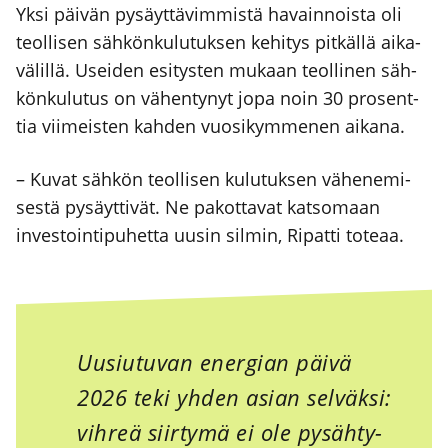
Yksi päi­vän pysäyt­tä­vim­mis­tä havain­nois­ta oli
teol­li­sen säh­kön­ku­lu­tuk­sen kehi­tys pit­käl­lä aika­
vä­lil­lä. Usei­den esi­tys­ten mukaan teol­li­nen säh­
kön­ku­lu­tus on vähen­ty­nyt jopa noin 30 pro­sent­
tia vii­meis­ten kah­den vuo­si­kym­me­nen aika­na.
– Kuvat säh­kön teol­li­sen kulu­tuk­sen vähe­ne­mi­
ses­tä pysäyt­ti­vät. Ne pakot­ta­vat kat­so­maan
inves­toin­ti­pu­het­ta uusin sil­min, Ripat­ti tote­aa.
Uusiu­tu­van ener­gian päi­vä
2026 teki yhden asian sel­väk­si:
vih­reä siir­ty­mä ei ole pysäh­ty­