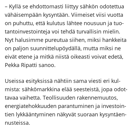
– Kyl­lä se ehdot­to­mas­ti liit­tyy säh­kön odo­tet­tua
vähäi­sem­pään kysyn­tään. Vii­mei­set vii­si vuot­ta
on puhut­tu, että kulu­tus läh­tee nousuun ja tuo­
tan­toin­ves­toin­te­ja voi teh­dä tur­val­li­sin mie­lin.
Nyt halusim­me pureu­tua sii­hen, mik­si hank­kei­ta
on pal­jon suun­nit­te­lu­pöy­däl­lä, mut­ta mik­si ne
eivät ete­ne ja mit­kä niis­tä oikeas­ti voi­vat ede­tä,
Pek­ka Ripat­ti sanoo.
Useis­sa esi­tyk­sis­sä näh­tiin sama vies­ti eri kul­
mis­ta: säh­kö­mark­ki­na elää sees­teis­tä, jopa odot­
ta­vaa vai­het­ta. Teol­li­suu­den raken­ne­muu­tos,
ener­gia­te­hok­kuu­den paran­tu­mi­nen ja inves­toin­
tien lyk­kään­ty­mi­nen näky­vät suo­raan kysyn­täen­
nus­teis­sa.