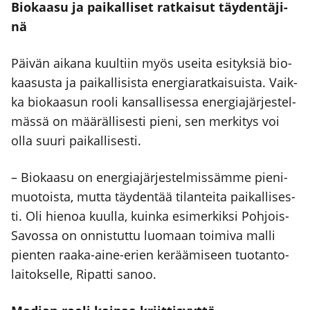
Bio­kaa­su ja pai­kal­li­set rat­kai­sut täy­den­tä­ji­
nä
Päi­vän aika­na kuul­tiin myös usei­ta esi­tyk­siä bio­
kaa­sus­ta ja pai­kal­li­sis­ta ener­gia­rat­kai­suis­ta. Vaik­
ka bio­kaa­sun roo­li kan­sal­li­ses­sa ener­gia­jär­jes­tel­
mäs­sä on mää­räl­li­ses­ti pie­ni, sen mer­ki­tys voi
olla suu­ri pai­kal­li­ses­ti.
– Bio­kaa­su on ener­gia­jär­jes­tel­mis­säm­me pie­ni­
muo­tois­ta, mut­ta täy­den­tää tilan­tei­ta pai­kal­li­ses­
ti. Oli hie­noa kuul­la, kuin­ka esi­mer­kik­si Poh­jois-
Savos­sa on onnis­tut­tu luo­maan toi­mi­va mal­li
pien­ten raa­ka-aine-erien kerää­mi­seen tuo­tan­to­
lai­tok­sel­le, Ripat­ti sanoo.