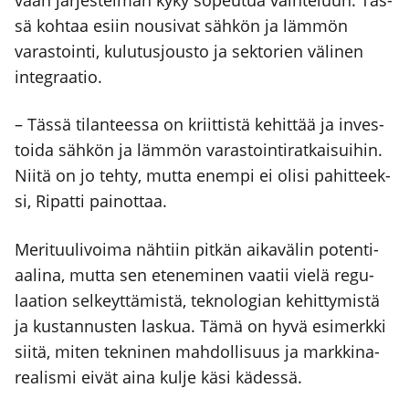
sä koh­taa esiin nousi­vat säh­kön ja läm­mön
varas­toin­ti, kulu­tus­jous­to ja sek­to­rien väli­nen
inte­graa­tio.
– Täs­sä tilan­tees­sa on kriit­tis­tä kehit­tää ja inves­
toi­da säh­kön ja läm­mön varas­toin­ti­rat­kai­sui­hin.
Nii­tä on jo teh­ty, mut­ta enem­pi ei oli­si pahit­teek­
si, Ripat­ti pai­not­taa.
Meri­tuu­li­voi­ma näh­tiin pit­kän aika­vä­lin poten­ti­
aa­li­na, mut­ta sen ete­ne­mi­nen vaa­tii vie­lä regu­
laa­tion sel­keyt­tä­mis­tä, tek­no­lo­gian kehit­ty­mis­tä
ja kus­tan­nus­ten las­kua. Tämä on hyvä esi­merk­ki
sii­tä, miten tek­ni­nen mah­dol­li­suus ja mark­ki­na­
rea­lis­mi eivät aina kul­je käsi kädes­sä.