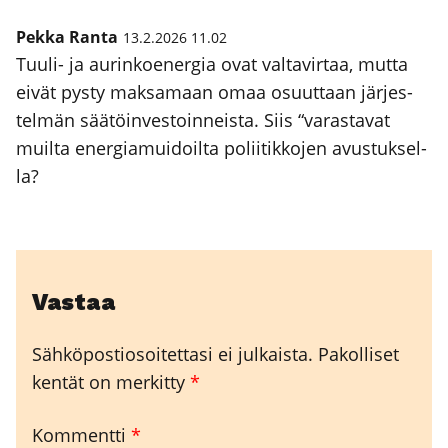
Pekka Ranta
13.2.2026 11.02
Tuu­li- ja aurin­koe­ner­gia ovat val­ta­vir­taa, mut­ta
eivät pys­ty mak­sa­maan omaa osuut­taan jär­jes­
tel­män sää­töin­ves­toin­neis­ta. Siis “varas­ta­vat
muil­ta ener­gia­mui­doil­ta polii­tik­ko­jen avus­tuk­sel­
la?
Vastaa
Sähköpostiosoitettasi ei julkaista.
Pakolliset
kentät on merkitty
*
Kommentti
*