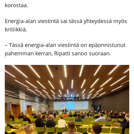
koros­taa.
Ener­gia-alan vies­tin­tä sai täs­sä yhtey­des­sä myös
kri­tiik­kiä.
– Täs­sä ener­gia-alan vies­tin­tä on epä­on­nis­tu­nut
pahem­man ker­ran, Ripat­ti sanoo suo­raan.