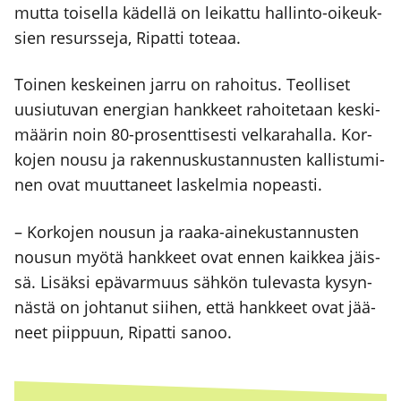
mut­ta toi­sel­la kädel­lä on lei­kat­tu hal­lin­to-oikeuk­
sien resurs­se­ja, Ripat­ti tote­aa.
Toi­nen kes­kei­nen jar­ru on rahoi­tus. Teol­li­set
uusiu­tu­van ener­gian hank­keet rahoi­te­taan kes­ki­
mää­rin noin 80-pro­sent­ti­ses­ti vel­ka­ra­hal­la. Kor­
ko­jen nousu ja raken­nus­kus­tan­nus­ten kal­lis­tu­mi­
nen ovat muut­ta­neet las­kel­mia nopeas­ti.
– Kor­ko­jen nousun ja raa­ka-aine­kus­tan­nus­ten
nousun myö­tä hank­keet ovat ennen kaik­kea jäis­
sä. Lisäk­si epä­var­muus säh­kön tule­vas­ta kysyn­
näs­tä on joh­ta­nut sii­hen, että hank­keet ovat jää­
neet piip­puun, Ripat­ti sanoo.