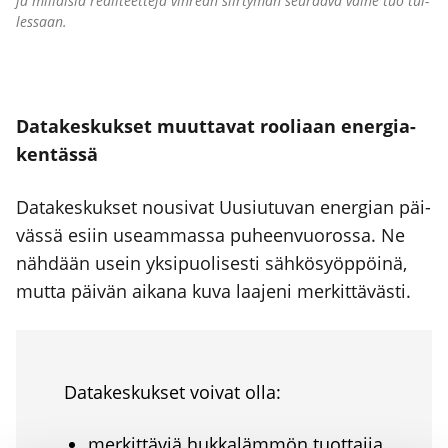
ja mil­lai­sia rea­li­teet­te­ja vih­reän siir­ty­män seu­raa­va vai­he tuo tul­
les­saan.
Data­kes­kuk­set muut­ta­vat roo­li­aan ener­gia­
ken­täs­sä
Data­kes­kuk­set nousi­vat Uusiu­tu­van ener­gian päi­
väs­sä esiin useam­mas­sa puheen­vuo­ros­sa. Ne
näh­dään usein yksi­puo­li­ses­ti säh­kö­syöp­pöi­nä,
mut­ta päi­vän aika­na kuva laa­je­ni mer­kit­tä­väs­ti.
Data­kes­kuk­set voi­vat olla:
mer­kit­tä­viä huk­ka­läm­mön tuot­ta­jia