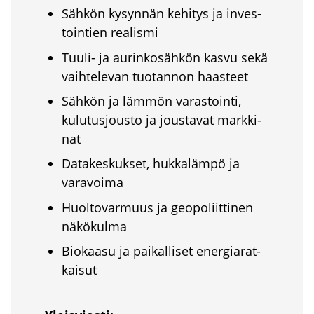
Säh­kön kysyn­nän kehi­tys ja inves­
toin­tien rea­lis­mi
Tuu­li- ja aurin­ko­säh­kön kas­vu sekä
vaih­te­le­van tuo­tan­non haas­teet
Säh­kön ja läm­mön varas­toin­ti,
kulu­tus­jous­to ja jous­ta­vat mark­ki­
nat
Data­kes­kuk­set, huk­ka­läm­pö ja
vara­voi­ma
Huol­to­var­muus ja geo­po­liit­ti­nen
näkö­kul­ma
Bio­kaa­su ja pai­kal­li­set ener­gia­rat­
kai­sut