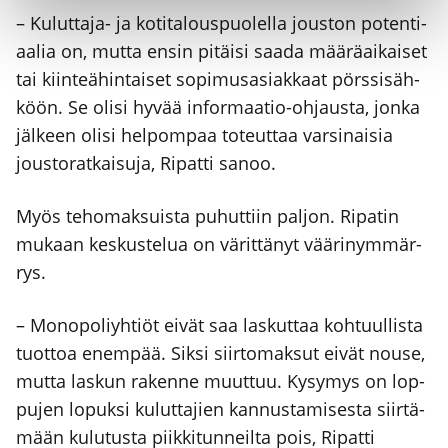
– Kulut­ta­ja- ja koti­ta­lous­puo­lel­la jous­ton poten­ti­
aa­lia on, mut­ta ensin pitäi­si saa­da mää­rä­ai­kai­set
tai kiin­teä­hin­tai­set sopi­mus­asiak­kaat pörs­si­säh­
köön. Se oli­si hyvää infor­maa­tio-ohjaus­ta, jon­ka
jäl­keen oli­si hel­pom­paa toteut­taa var­si­nai­sia
jous­to­rat­kai­su­ja, Ripat­ti sanoo.
Myös teho­mak­suis­ta puhut­tiin pal­jon. Ripa­tin
mukaan kes­kus­te­lua on värit­tä­nyt vää­ri­nym­mär­
rys.
– Mono­po­liyh­tiöt eivät saa las­kut­taa koh­tuul­lis­ta
tuot­toa enem­pää. Sik­si siir­to­mak­sut eivät nouse,
mut­ta las­kun raken­ne muut­tuu. Kysy­mys on lop­
pu­jen lopuk­si kulut­ta­jien kan­nus­ta­mi­ses­ta siir­tä­
mään kulu­tus­ta piik­ki­tun­neil­ta pois, Ripat­ti