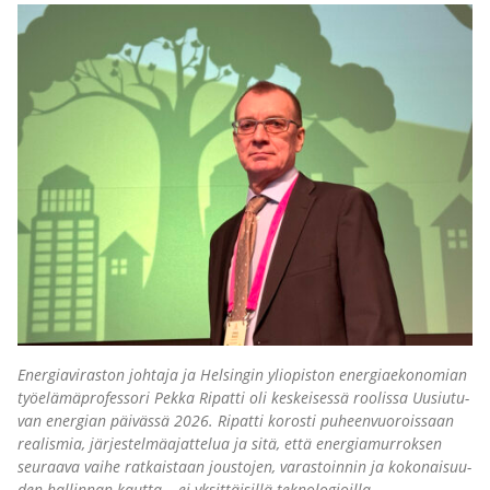
Ener­gia­vi­ras­ton joh­ta­ja ja Hel­sin­gin yli­opis­ton ener­giae­ko­no­mian
työ­elä­mä­pro­fes­so­ri Pek­ka Ripat­ti oli kes­kei­ses­sä roo­lis­sa Uusiu­tu­
van ener­gian päi­väs­sä 2026. Ripat­ti koros­ti puheen­vuo­rois­saan
rea­lis­mia, jär­jes­tel­mä­ajat­te­lua ja sitä, että ener­gia­mur­rok­sen
seu­raa­va vai­he rat­kais­taan jous­to­jen, varas­toin­nin ja koko­nai­suu­
den hal­lin­nan kaut­ta – ei yksit­täi­sil­lä tek­no­lo­gioil­la.