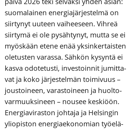
päi­vä 2026 teki sel­väk­si yhden asian:
suo­ma­lai­nen ener­gia­jär­jes­tel­mä on
siir­ty­nyt uuteen vai­hee­seen. Vih­reä
siir­ty­mä ei ole pysäh­ty­nyt, mut­ta se ei
myös­kään ete­ne enää yksin­ker­tais­ten
ole­tus­ten varas­sa. Säh­kön kysyn­tä ei
kas­va odo­te­tus­ti, inves­toin­nit jumit­ta­
vat ja koko jär­jes­tel­män toi­mi­vuus –
jous­toi­neen, varas­toi­neen ja huol­to­
var­muuk­si­neen – nousee kes­ki­öön.
Ener­gia­vi­ras­ton joh­ta­ja ja Hel­sin­gin
yli­opis­ton ener­giae­ko­no­mian työ­elä­