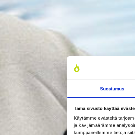
Suostumus
Tämä sivusto käyttää eväste
Käytämme evästeitä tarjoama
ja kävijämäärämme analysoim
kumppaneillemme tietoja siitä