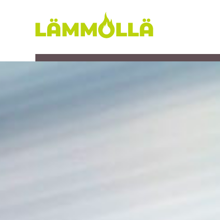
Siirry
sisältöön
Lämmöllä