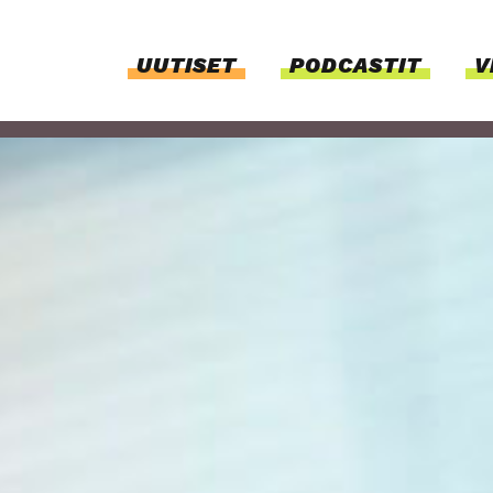
UUTI­SET
PODCAS­TIT
V