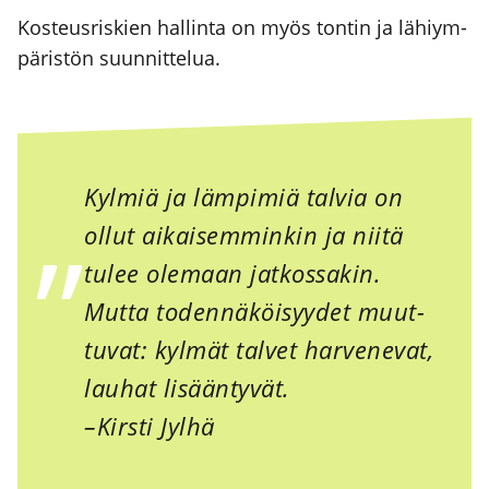
Kos­teus­ris­kien hal­lin­ta on myös ton­tin ja lähiym­
pä­ris­tön suun­nit­te­lua.
Kyl­miä ja läm­pi­miä tal­via on
ollut aikai­sem­min­kin ja nii­tä
tulee ole­maan jat­kos­sa­kin.
Mut­ta toden­nä­köi­syy­det muut­
tu­vat: kyl­mät tal­vet har­ve­ne­vat,
lau­hat lisään­ty­vät.
–Kirs­ti Jyl­hä