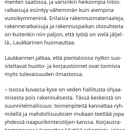
men­ten saa­tos­sa, ja var­sin­kin hei­koim­pia lii­tos­
rat­kai­su­ja esiin­tyy vähem­män kuin aiem­pi­na
vuo­si­kym­me­ni­nä. Eri­lai­sia raken­nus­ma­te­ri­aa­le­ja,
raken­ne­rat­kai­su­ja ja raken­nus­pai­kan olo­suh­tei­ta
on kui­ten­kin niin pal­jon, että työ­tä on vie­lä jäl­jel­
lä., Lauk­ka­ri­nen huo­maut­taa.
Lauk­ka­ri­nen jat­kaa, että pien­ta­lois­sa nyt­kin suo­
si­tel­ta­vat huol­to- ja kor­jaus­toi­met ovat toi­mi­via
myös tule­vai­suu­den ilmas­tos­sa.
– Isos­sa kuvas­sa kyse on veden hal­li­tus­ta ohjaa­
mi­ses­ta pois raken­nuk­ses­ta. Täs­sä kes­keis­tä on
suun­ni­tel­mal­li­suus: toi­men­pi­tei­tä kan­nat­taa ryh­
mi­tel­lä ja mah­dol­li­suuk­sien mukaan teet­tää jopa
yhdes­sä naa­pu­ri­kiin­teis­tö­jen kans­sa. Kor­jaus­ra­