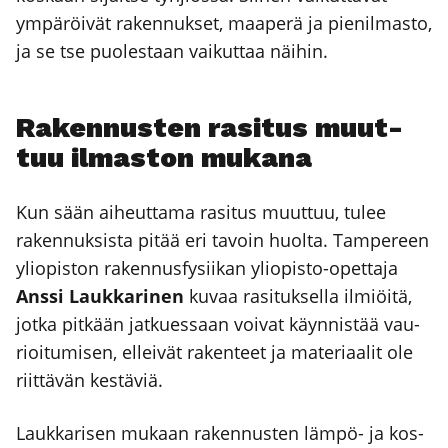
ympä­röi­vät raken­nuk­set, maa­pe­rä ja pie­nil­mas­to,
ja se tse puo­les­taan vai­kut­taa näi­hin.
Raken­nus­ten rasi­tus muut­
tuu ilmas­ton muka­na
Kun sään aiheut­ta­ma rasi­tus muut­tuu, tulee
raken­nuk­sis­ta pitää eri tavoin huol­ta. Tam­pe­reen
yli­opis­ton raken­nus­fy­sii­kan yli­opis­to-opet­ta­ja
Ans­si Lauk­ka­ri­nen
kuvaa rasi­tuk­sel­la ilmiöi­tä,
jot­ka pit­kään jat­kues­saan voi­vat käyn­nis­tää vau­
rioi­tu­mi­sen, ellei­vät raken­teet ja mate­ri­aa­lit ole
riit­tä­vän kes­tä­viä.
Lauk­ka­ri­sen mukaan raken­nus­ten läm­pö- ja kos­