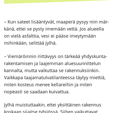
– Kun sateet lisään­ty­vät, maa­pe­rä pysyy niin mär­
kä­nä, ettei se pys­ty ime­mään vet­tä. Jos alu­eel­la
on vie­lä asfalt­tia, vesi ei pää­se imey­ty­mään
mihin­kään, selit­tää Jyl­hä.
– Vie­mä­röin­nin riit­tä­vyys on tär­ke­ää yhdys­kun­ta­
ra­ken­ta­mi­sen ja laa­jem­man alue­suun­nit­te­lun
kan­nal­ta, mut­ta vai­kut­taa se raken­nuk­siin­kin.
Vaik­ka­pa taa­ja­ma­tul­va­ti­lan­tees­sa täy­tyy miet­tiä,
miten kos­teus menee kel­la­rei­hin ja miten
nopeas­ti se saa­daan kui­vat­tua.
Jyl­hä muis­tut­taa­kin, ettei yksit­täi­nen raken­nus
kos­kaan sijait­se tyh­jiös­sä. Sii­hen vai­kut­ta­vat