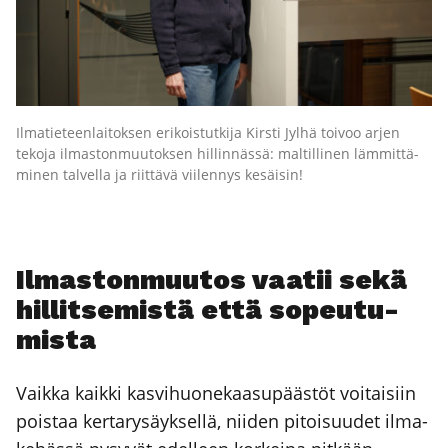
Ilma­tie­teen­lai­tok­sen eri­kois­tut­ki­ja Kirs­ti Jyl­hä toi­voo arjen
teko­ja ilmas­ton­muu­tok­sen hil­lin­näs­sä: mal­til­li­nen läm­mit­tä­
mi­nen tal­vel­la ja riit­tä­vä vii­len­nys kesäi­sin!
Ilmas­ton­muu­tos vaa­tii sekä
hil­lit­se­mis­tä että sopeu­tu­
mis­ta
Vaik­ka kaik­ki kas­vi­huo­ne­kaa­su­pääs­töt voi­tai­siin
pois­taa ker­ta­ry­säyk­sel­lä, nii­den pitoi­suu­det ilma­