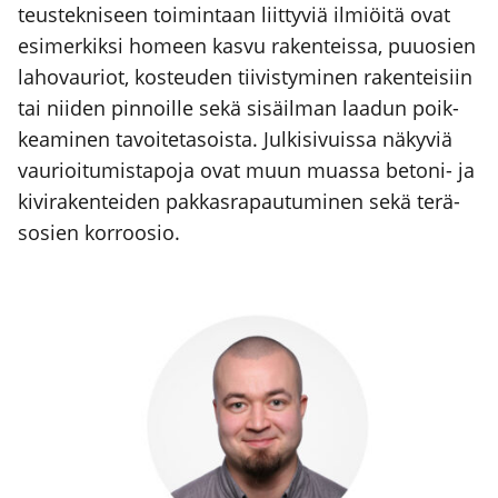
teus­tek­ni­seen toi­min­taan liit­ty­viä ilmiöi­tä ovat
esi­mer­kik­si homeen kas­vu raken­teis­sa, puu­osien
laho­vau­riot, kos­teu­den tii­vis­ty­mi­nen raken­tei­siin
tai nii­den pin­noil­le sekä sisäil­man laa­dun poik­
kea­mi­nen tavoi­te­ta­sois­ta. Jul­ki­si­vuis­sa näky­viä
vau­rioi­tu­mis­ta­po­ja ovat muun muas­sa beto­ni- ja
kivi­ra­ken­tei­den pak­kas­ra­pau­tu­mi­nen sekä terä­
so­sien kor­roo­sio.