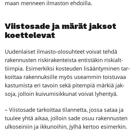
maan men­neen ilmas­ton ehdoil­la.
Viis­to­sa­de ja märät jak­sot
koet­te­le­vat
Uuden­lai­set ilmas­to-olo­suh­teet voi­vat teh­dä
raken­nus­ten ris­ki­ra­ken­teis­ta entis­tä­kin ris­kialt­
tiim­pia. Esi­mer­kik­si kos­teu­den lisään­ty­mi­nen tar­
koit­taa raken­nuk­sil­le myös useam­min tois­tu­vaa
kas­tu­mis­ta eri tavoin sekä pitem­piä mär­kiä jak­
so­ja, jol­loin kui­vu­mi­sik­ku­nat voi­vat lyhen­tyä.
– Viis­to­sa­de tar­koit­taa tilan­net­ta, jos­sa sataa ja
tuu­lee yhtä aikaa, jol­loin sade osuu raken­nus­ten
ulko­sei­niin ja ikku­noi­hin, Jyl­hä ker­too esi­mer­kin.