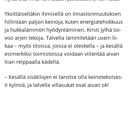
Yksit­täi­sel­lä­kin ihmi­sel­lä on ilmas­ton­muu­tok­sen
hil­lin­tään pal­jon kei­no­ja, kuten ener­gia­te­hok­kuus
ja huk­ka­läm­mön hyö­dyn­tä­mi­nen. Kirs­ti Jyl­hä toi­
voo arjen teko­ja. Tal­vel­la läm­mi­te­tään usein lii­
kaa – myös tilois­sa, jois­sa ei oles­kel­la – ja kesäl­lä
esi­mer­kik­si toi­mis­tois­sa voi­daan vii­len­tää aivan
lii­an reip­paal­la kädel­lä.
– Kesäl­lä sisä­ti­lo­jen ei tar­vit­se olla kei­no­te­koi­ses­
ti kyl­miä, ja tal­vel­la vil­la­su­kat ovat aivan ok!