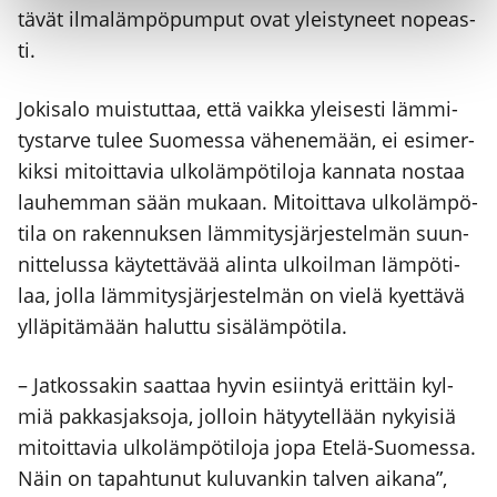
tä­vät ilma­läm­pö­pum­put ovat yleis­ty­neet nopeas­
ti.
Joki­sa­lo muis­tut­taa, että vaik­ka ylei­ses­ti läm­mi­
tys­tar­ve tulee Suo­mes­sa vähe­ne­mään, ei esi­mer­
kik­si mitoit­ta­via ulko­läm­pö­ti­lo­ja kan­na­ta nos­taa
lau­hem­man sään mukaan. Mitoit­ta­va ulko­läm­pö­
ti­la on raken­nuk­sen läm­mi­tys­jär­jes­tel­män suun­
nit­te­lus­sa käy­tet­tä­vää alin­ta ulkoil­man läm­pö­ti­
laa, jol­la läm­mi­tys­jär­jes­tel­män on vie­lä kyet­tä­vä
yllä­pi­tä­mään halut­tu sisä­läm­pö­ti­la.
– Jat­kos­sa­kin saat­taa hyvin esiin­tyä erit­täin kyl­
miä pak­kas­jak­so­ja, jol­loin hätyy­tel­lään nykyi­siä
mitoit­ta­via ulko­läm­pö­ti­lo­ja jopa Ete­lä-Suo­mes­sa.
Näin on tapah­tu­nut kulu­van­kin tal­ven aika­na”,