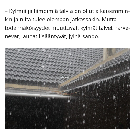
– Kyl­miä ja läm­pi­miä tal­via on ollut aikai­sem­min­
kin ja nii­tä tulee ole­maan jat­kos­sa­kin. Mut­ta
toden­nä­köi­syy­det muut­tu­vat: kyl­mät tal­vet har­ve­
ne­vat, lau­hat lisään­ty­vät, Jyl­hä sanoo.