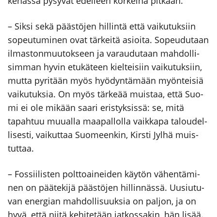
ke­häs­sä pysy­vät edel­leen kor­kei­na pit­kään.
– Sik­si sekä pääs­tö­jen hil­lin­tä että vai­ku­tuk­siin
sopeu­tu­mi­nen ovat tär­kei­tä asioi­ta. Sopeu­du­taan
ilmas­ton­muu­tok­seen ja varau­du­taan mah­dol­li­
sim­man hyvin etu­kä­teen kiel­tei­siin vai­ku­tuk­siin,
mut­ta pyri­tään myös hyö­dyn­tä­mään myön­tei­siä
vai­ku­tuk­sia. On myös tär­ke­ää muis­taa, että Suo­
mi ei ole mikään saa­ri eris­tyk­sis­sä: se, mitä
tapah­tuu muu­al­la maa­pal­lol­la vaik­ka­pa talou­del­
li­ses­ti, vai­kut­taa Suo­meen­kin, Kirs­ti Jyl­hä muis­
tut­taa.
– Fos­sii­lis­ten polt­toai­nei­den käy­tön vähen­tä­mi­
nen on pää­te­ki­jä pääs­tö­jen hil­lin­näs­sä. Uusiu­tu­
van ener­gian mah­dol­li­suuk­sia on pal­jon, ja on
hyvä, että nii­tä kehi­te­tään jat­kos­sa­kin, hän lisää.