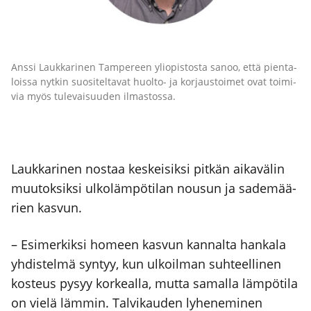
Ans­si Lauk­ka­ri­nen Tam­pe­reen yli­opis­tos­ta sanoo, että pien­ta­
lois­sa nyt­kin suo­si­tel­ta­vat huol­to- ja kor­jaus­toi­met ovat toi­mi­
via myös tule­vai­suu­den ilmas­tos­sa.
Lauk­ka­ri­nen nos­taa kes­kei­sik­si pit­kän aika­vä­lin
muu­tok­sik­si ulko­läm­pö­ti­lan nousun ja sade­mää­
rien kas­vun.
– Esi­mer­kik­si homeen kas­vun kan­nal­ta han­ka­la
yhdis­tel­mä syn­tyy, kun ulkoil­man suh­teel­li­nen
kos­teus pysyy kor­keal­la, mut­ta samal­la läm­pö­ti­la
on vie­lä läm­min. Tal­vi­kau­den lyhe­ne­mi­nen