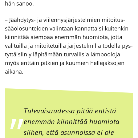
hän sanoo.
– Jääh­dy­tys- ja vii­len­nys­jär­jes­tel­mien mitoi­tus­
sää­olo­suh­tei­den valin­taan kan­nat­tai­si kui­ten­kin
kiin­nit­tää aiem­paa enem­män huo­mio­ta, jot­ta
vali­tuil­la ja mitoi­te­tuil­la jär­jes­tel­mil­lä todel­la pys­
tyt­täi­siin yllä­pi­tä­mään tur­val­li­sia läm­pö­olo­ja
myös erit­täin pit­kien ja kuu­mien hel­le­jak­so­jen
aika­na.
Tule­vai­suu­des­sa pitää entis­tä
enem­män kiin­nit­tää huo­mio­ta
sii­hen, että asun­nois­sa ei ole