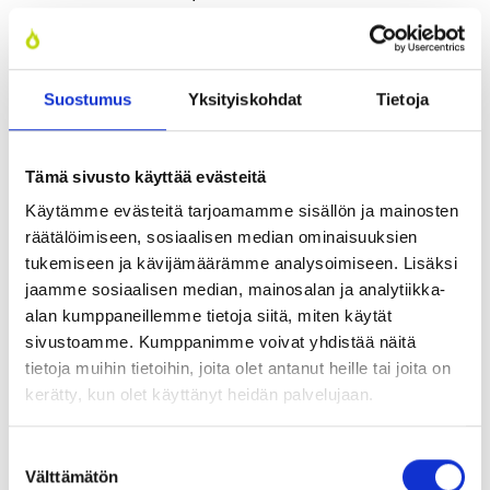
nit­tää huo­mio­ta sii­hen, että asun­nois­sa ei ole
kesäl­lä lii­an kuu­ma, Kir­si Jyl­hä huo­maut­taa.
Suostumus
Yksityiskohdat
Tietoja
Tämä sivusto käyttää evästeitä
Käytämme evästeitä tarjoamamme sisällön ja mainosten
räätälöimiseen, sosiaalisen median ominaisuuksien
tukemiseen ja kävijämäärämme analysoimiseen. Lisäksi
jaamme sosiaalisen median, mainosalan ja analytiikka-
alan kumppaneillemme tietoja siitä, miten käytät
sivustoamme. Kumppanimme voivat yhdistää näitä
tietoja muihin tietoihin, joita olet antanut heille tai joita on
kerätty, kun olet käyttänyt heidän palvelujaan.
Aal­to-yli­opis­ton Juha Joki­sa­lo muis­tut­taa, että jääh­dy­tys- ja vii­
len­nys­jär­jes­tel­mien mitoi­tus­sää­olo­suh­tei­den valin­taan kan­
Suostumuksen
nat­tai­si kui­ten­kin kiin­nit­tää aiem­paa enem­män huo­mio­ta.
Välttämätön
valinta