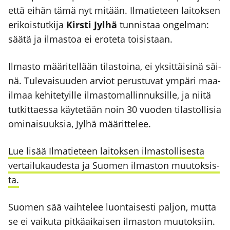
että eihän tämä nyt mitään. Ilma­tie­teen lai­tok­sen
eri­kois­tut­ki­ja
Kirs­ti Jyl­hä
tun­nis­taa ongel­man:
sää­tä ja ilmas­toa ei ero­te­ta toi­sis­taan.
Ilmas­to mää­ri­tel­lään tilas­toi­na, ei yksit­täi­si­nä säi­
nä. Tule­vai­suu­den arviot perus­tu­vat ympä­ri maa­
il­maa kehi­te­tyil­le ilmas­to­mal­lin­nuk­sil­le, ja nii­tä
tut­kit­taes­sa käy­te­tään noin 30 vuo­den tilas­tol­li­sia
omi­nai­suuk­sia, Jyl­hä mää­rit­te­lee.
Lue lisää Ilma­tie­teen lai­tok­sen ilmas­tol­li­ses­ta
ver­tai­lu­kau­des­ta ja Suo­men ilmas­ton muu­tok­sis­
ta.
Suo­men sää vaih­te­lee luon­tai­ses­ti pal­jon, mut­ta
se ei vai­ku­ta pit­kä­ai­kai­sen ilmas­ton muu­tok­siin.