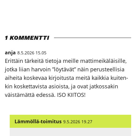
1 KOMMENTTI
anja
8.5.2026 15.05
Erit­täin tär­kei­tä tie­to­ja meil­le mat­ti­mei­kä­läi­sil­le,
jot­ka lii­an har­voin ”löy­tä­vät” näin perus­teel­li­sia
aihei­ta kos­ke­vaa kir­joi­tus­ta mei­tä kaik­kia kui­ten­
kin kos­ket­ta­vis­ta asiois­ta, ja ovat jat­kos­sa­kin
väis­tä­mät­tä edes­sä. ISO KII­TOS!
Lämmöllä-toimitus
9.5.2026 19.27