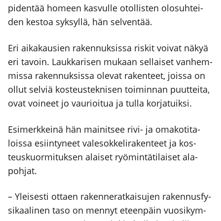
piden­tää homeen kas­vul­le otol­lis­ten olo­suh­tei­
den kes­toa syk­syl­lä, hän sel­ven­tää.
Eri aika­kausien raken­nuk­sis­sa ris­kit voi­vat näkyä
eri tavoin. Lauk­ka­ri­sen mukaan sel­lai­set van­hem­
mis­sa raken­nuk­sis­sa ole­vat raken­teet, jois­sa on
ollut sel­viä kos­teus­tek­ni­sen toi­min­nan puut­tei­ta,
ovat voi­neet jo vau­rioi­tua ja tul­la kor­ja­tuik­si.
Esi­merk­kei­nä hän mai­nit­see rivi- ja oma­ko­ti­ta­
lois­sa esiin­ty­neet vale­sok­ke­li­ra­ken­teet ja kos­
teus­kuor­mi­tuk­sen alai­set ryö­min­tä­ti­lai­set ala­
poh­jat.
– Ylei­ses­ti ottaen raken­ne­rat­kai­su­jen raken­nus­fy­
si­kaa­li­nen taso on men­nyt eteen­päin vuo­si­kym­