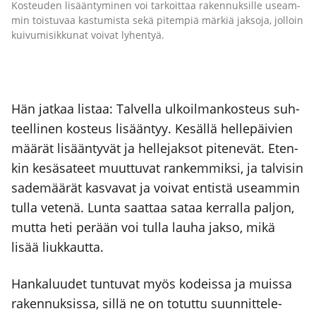
Kos­teu­den lisään­ty­mi­nen voi tar­koit­taa raken­nuk­sil­le useam­
min tois­tu­vaa kas­tu­mis­ta sekä pitem­piä mär­kiä jak­so­ja, jol­loin
kui­vu­mi­sik­ku­nat voi­vat lyhen­tyä.
Hän jat­kaa lis­taa: Tal­vel­la ulkoil­man­kos­teus suh­
teel­li­nen kos­teus lisään­tyy. Kesäl­lä hel­le­päi­vien
mää­rät lisään­ty­vät ja hel­le­jak­sot pite­ne­vät. Eten­
kin kesä­sa­teet muut­tu­vat ran­kem­mik­si, ja tal­vi­sin
sade­mää­rät kas­va­vat ja voi­vat entis­tä useam­min
tul­la vete­nä. Lun­ta saat­taa sataa ker­ral­la pal­jon,
mut­ta heti perään voi tul­la lau­ha jak­so, mikä
lisää liuk­kaut­ta.
Han­ka­luu­det tun­tu­vat myös kodeis­sa ja muis­sa
raken­nuk­sis­sa, sil­lä ne on totut­tu suun­nit­te­le­