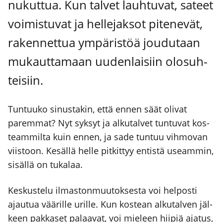
nukut­tua. Kun tal­vet lauh­tu­vat, sateet
voi­mis­tu­vat ja hel­le­jak­sot pite­ne­vät,
raken­net­tua ympä­ris­töä jou­du­taan
mukaut­ta­maan uuden­lai­siin olo­suh­
tei­siin.
Tun­tuu­ko sinus­ta­kin, että ennen säät oli­vat
parem­mat? Nyt syk­syt ja alku­tal­vet tun­tu­vat kos­
team­mil­ta kuin ennen, ja sade tun­tuu vih­mo­van
viis­toon. Kesäl­lä hel­le pit­kit­tyy entis­tä useam­min,
sisäl­lä on tuka­laa.
Kes­kus­te­lu ilmas­ton­muu­tok­ses­ta voi hel­pos­ti
ajau­tua vää­ril­le uril­le. Kun kos­tean alku­tal­ven jäl­
keen pak­ka­set palaa­vat, voi mie­leen hii­piä aja­tus,