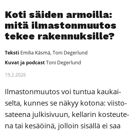
Koti säi­den armoil­la:
mitä ilmas­ton­muu­tos
tekee raken­nuk­sil­le?
Teks­ti
Emi­lia Käs­mä, Toni Deger­lund
Kuvat ja podcast
Toni Deger­lund
19.2.2026
Ilmas­ton­muu­tos voi tun­tua kau­kai­
sel­ta, kun­nes se näkyy koto­na: viis­to­
sa­tee­na jul­ki­si­vuun, kel­la­rin kos­teu­te­
na tai kesäöi­nä, jol­loin sisäl­lä ei saa