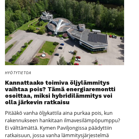
HYÖTYTIETOA
Kan­nat­taa­ko toi­mi­va öljy­läm­mi­tys
vaih­taa pois? Tämä ener­gia­re­mont­ti
osoit­taa, mik­si hybri­di­läm­mi­tys voi
olla jär­ke­vin rat­kai­su
Pitääkö vanha öljykattila aina purkaa pois, kun
rakennukseen hankitaan ilmavesilämpöpumppu?
Ei välttämättä. Kymen Paviljongissa päädyttiin
ratkaisuun, jossa vanha lämmitysjärjestelmä