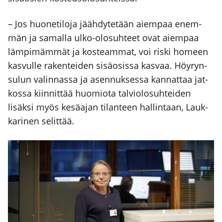
– Jos huo­ne­ti­lo­ja jääh­dy­te­tään aiem­paa enem­
män ja samal­la ulko-olo­suh­teet ovat aiem­paa
läm­pi­mäm­mät ja kos­team­mat, voi ris­ki homeen
kas­vul­le raken­tei­den sisä­osis­sa kas­vaa. Höy­ryn­
su­lun valin­nas­sa ja asen­nuk­ses­sa kan­nat­taa jat­
kos­sa kiin­nit­tää huo­mio­ta tal­vio­lo­suh­tei­den
lisäk­si myös kesä­ajan tilan­teen hal­lin­taan, Lauk­
ka­ri­nen selit­tää.