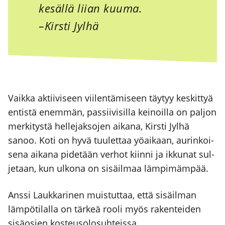
kesäl­lä lii­an kuu­ma.
–Kirs­ti Jyl­hä
Vaik­ka aktii­vi­seen vii­len­tä­mi­seen täy­tyy kes­kit­tyä
entis­tä enem­män, pas­sii­vi­sil­la kei­noil­la on pal­jon
mer­ki­tys­tä hel­le­jak­so­jen aika­na, Kirs­ti Jyl­hä
sanoo. Koti on hyvä tuu­let­taa yöai­kaan, aurin­koi­
se­na aika­na pide­tään ver­hot kiin­ni ja ikku­nat sul­
je­taan, kun ulko­na on sisäil­maa läm­pi­mäm­pää.
Ans­si Lauk­ka­ri­nen muis­tut­taa, että sisäil­man
läm­pö­ti­lal­la on tär­keä roo­li myös raken­tei­den
sisä­osien kos­teuso­lo­suh­teis­sa.