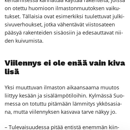
ken­ta­mi­ses­sa kan­nat­taa käyt­tää raken­tei­ta, jois­sa
on otet­tu huo­mioon ilmas­ton­muu­tok­sen vai­ku­
tuk­set. Täl­lai­sia ovat esi­mer­kik­si tuu­let­tu­vat jul­ki­
si­vu­ver­houk­set, jot­ka vähen­tä­vät viis­to­sa­teen
pää­syä raken­tei­den sisä­osiin ja ede­saut­ta­vat nii­
den kui­vu­mis­ta.
Vii­len­nys ei ole enää vain kiva
lisä
Yksi muut­tu­van ilmas­ton aikaan­saa­ma muu­tos
liit­tyy kesään ja sisä­läm­pö­ti­loi­hin. Kyl­mäs­sä Suo­
mes­sa on totut­tu pitä­mään läm­mi­tys ykkös­asia­
na, mut­ta vii­len­nyk­sen kas­va­va tar­ve näkyy jo.
– Tule­vai­suu­des­sa pitää entis­tä enem­män kiin­