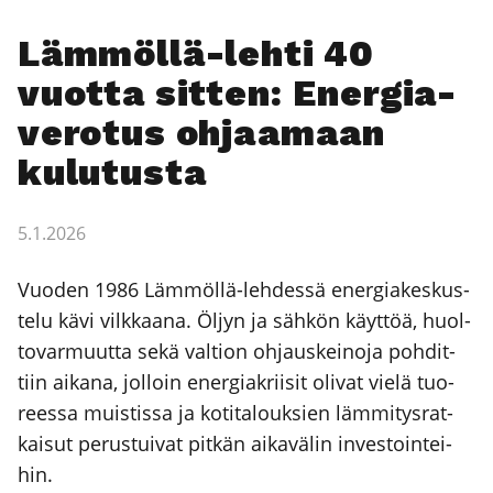
Läm­möl­lä-leh­ti 40
vuot­ta sit­ten: Ener­gia­
ve­ro­tus ohjaa­maan
kulu­tus­ta
5.1.2026
Vuo­den 1986 Läm­möl­lä-leh­des­sä ener­gia­kes­kus­
te­lu kävi vilk­kaa­na. Öljyn ja säh­kön käyt­töä, huol­
to­var­muut­ta sekä val­tion ohjaus­kei­no­ja poh­dit­
tiin aika­na, jol­loin ener­gia­krii­sit oli­vat vie­lä tuo­
rees­sa muis­tis­sa ja koti­ta­louk­sien läm­mi­tys­rat­
kai­sut perus­tui­vat pit­kän aika­vä­lin inves­toin­tei­
hin.