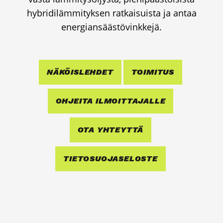
hybri­di­läm­mi­tyk­sen rat­kai­suis­ta ja antaa
ener­gian­sääs­tö­vink­ke­jä.
NÄKÖIS­LEH­DET
TOI­MI­TUS
OHJEI­TA ILMOIT­TA­JAL­LE
OTA YHTEYT­TÄ
TIE­TO­SUO­JA­SE­LOS­TE