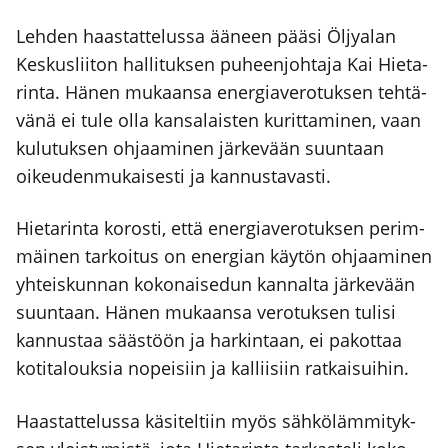
Leh­den haas­tat­te­lus­sa ääneen pää­si Öljy­alan
Kes­kus­lii­ton hal­li­tuk­sen puheen­joh­ta­ja Kai Hie­ta­
rin­ta. Hänen mukaan­sa ener­gia­ve­ro­tuk­sen teh­tä­
vä­nä ei tule olla kan­sa­lais­ten kurit­ta­mi­nen, vaan
kulu­tuk­sen ohjaa­mi­nen jär­ke­vään suun­taan
oikeu­den­mu­kai­ses­ti ja kan­nus­ta­vas­ti.
Hie­ta­rin­ta koros­ti, että ener­gia­ve­ro­tuk­sen perim­
mäi­nen tar­koi­tus on ener­gian käy­tön ohjaa­mi­nen
yhteis­kun­nan koko­nai­se­dun kan­nal­ta jär­ke­vään
suun­taan. Hänen mukaan­sa vero­tuk­sen tuli­si
kan­nus­taa sääs­töön ja har­kin­taan, ei pakot­taa
koti­ta­louk­sia nopei­siin ja kal­lii­siin rat­kai­sui­hin.
Haas­tat­te­lus­sa käsi­tel­tiin myös säh­kö­läm­mi­tyk­