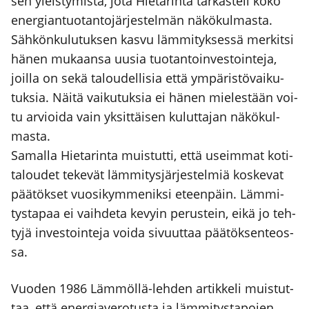
sen yleis­ty­mis­tä, jota Hie­ta­rin­ta tar­kas­te­li koko
ener­gian­tuo­tan­to­jär­jes­tel­män näkö­kul­mas­ta.
Säh­kön­ku­lu­tuk­sen kas­vu läm­mi­tyk­ses­sä mer­kit­si
hänen mukaan­sa uusia tuo­tan­toin­ves­toin­te­ja,
joil­la on sekä talou­del­li­sia että ympä­ris­tö­vai­ku­
tuk­sia. Näi­tä vai­ku­tuk­sia ei hänen mie­les­tään voi­
tu arvioi­da vain yksit­täi­sen kulut­ta­jan näkö­kul­
mas­ta.
Samal­la Hie­ta­rin­ta muis­tut­ti, että useim­mat koti­
ta­lou­det teke­vät läm­mi­tys­jär­jes­tel­miä kos­ke­vat
pää­tök­set vuo­si­kym­me­nik­si eteen­päin. Läm­mi­
tys­ta­paa ei vaih­de­ta kevyin perus­tein, eikä jo teh­
ty­jä inves­toin­te­ja voi­da sivuut­taa pää­tök­sen­teos­
sa.
Vuo­den 1986 Läm­möl­lä-leh­den artik­ke­li muis­tut­
taa, että ener­gia­ve­ro­tus­ta ja läm­mi­tys­ta­po­jen