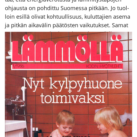
ohjaus­ta on poh­dit­tu Suo­mes­sa pit­kään. Jo tuol­
loin esil­lä oli­vat koh­tuul­li­suus, kulut­ta­jien ase­ma
ja pit­kän aika­vä­lin pää­tös­ten vai­ku­tuk­set. Samat
tee­mat nouse­vat kes­kus­te­luun yhä uudel­leen.
Lue lisää 40 vuo­den takai­ses­ta Läm­möl­lä-leh­
des­tä!