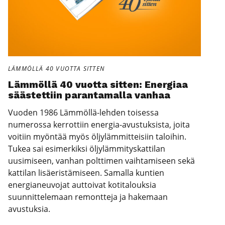
LÄMMÖLLÄ 40 VUOTTA SITTEN
Läm­möl­lä 40 vuot­ta sit­ten: Ener­gi­aa
sääs­tet­tiin paran­ta­mal­la van­haa
Vuoden 1986 Lämmöllä-lehden toisessa
numerossa kerrottiin energia-avustuksista, joita
voitiin myöntää myös öljylämmitteisiin taloihin.
Tukea sai esimerkiksi öljylämmityskattilan
uusimiseen, vanhan polttimen vaihtamiseen sekä
kattilan lisäeristämiseen. Samalla kuntien
energianeuvojat auttoivat kotitalouksia
suunnittelemaan remontteja ja hakemaan
avustuksia.