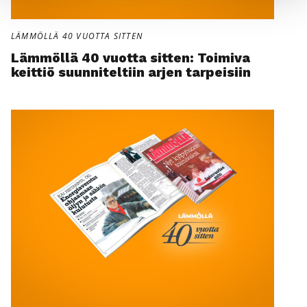
LÄMMÖLLÄ 40 VUOTTA SITTEN
Läm­möl­lä 40 vuot­ta sit­ten: Toi­mi­va
keit­tiö suun­ni­tel­tiin arjen tar­pei­siin