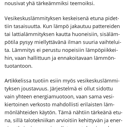
nousi­vat yhä tär­keäm­mik­si tee­moik­si.
Vesi­kes­kus­läm­mi­tyk­sen kes­kei­se­nä etu­na pidet­
tiin tasai­suut­ta. Kun läm­pö jakau­tuu pat­te­rei­den
tai lat­tia­läm­mi­tyk­sen kaut­ta huo­nei­siin, sisä­läm­
pö­ti­la pysyy miel­lyt­tä­vä­nä ilman suu­ria vaih­te­lui­
ta. Läm­mi­tys ei perus­tu nopei­siin läm­pö­piik­kei­
hin, vaan hal­lit­tuun ja enna­koi­ta­vaan läm­mön­
tuo­tan­toon.
Artik­ke­lis­sa tuo­tiin esiin myös vesi­kes­kus­läm­mi­
tyk­sen jous­ta­vuus. Jär­jes­tel­mä ei ollut sidot­tu
vain yhteen ener­gia­muo­toon, vaan sama vesi­
kier­toi­nen ver­kos­to mah­dol­lis­ti eri­lais­ten läm­
mön­läh­tei­den käy­tön. Tämä näh­tiin tär­keä­nä etu­
na, sil­lä talo­tek­nii­kan arvioi­tiin kehit­ty­vän ja ener­