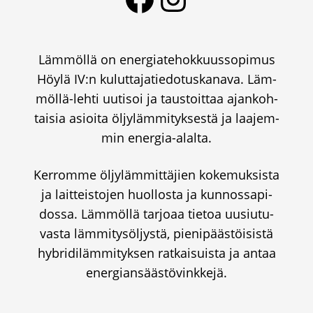
Läm­möl­lä on ener­gia­te­hok­kuus­so­pi­mus
Höy­lä IV:n kulut­ta­ja­tie­do­tus­ka­na­va. Läm­
möl­lä-leh­ti uuti­soi ja taus­toit­taa ajan­koh­
tai­sia asioi­ta öljy­läm­mi­tyk­ses­tä ja laa­jem­
min ener­gia-alal­ta.
Ker­rom­me öljy­läm­mit­tä­jien koke­muk­sis­ta
ja lait­teis­to­jen huol­los­ta ja kun­nos­sa­pi­
dos­sa. Läm­möl­lä tar­jo­aa tie­toa uusiu­tu­
vas­ta läm­mi­ty­söl­jys­tä, pie­ni­pääs­töi­sis­tä
hybri­di­läm­mi­tyk­sen rat­kai­suis­ta ja antaa
ener­gian­sääs­tö­vink­ke­jä.