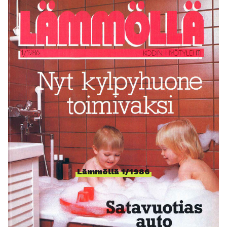
Lue lisää 40 vuo­den takai­ses­ta Läm­möl­lä-leh­
des­tä!
Läm­möl­lä 1/1986
0 KOMMENTTIA