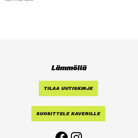
Läm­möl­lä
TILAA UUTIS­KIR­JE
SUO­SIT­TE­LE KAVE­RIL­LE
Face­book
Ins­ta­gram