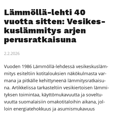
Läm­möl­lä-leh­ti 40
vuot­ta sit­ten: Vesi­kes­
kus­läm­mi­tys arjen
perus­rat­kai­su­na
2.2.2026
Vuo­den 1986 Läm­möl­lä-leh­des­sä vesi­kes­kus­läm­
mi­tys esi­tel­tiin koti­ta­louk­sien näkö­kul­mas­ta var­
ma­na ja pit­käl­le kehit­ty­nee­nä läm­mi­tys­rat­kai­su­
na. Artik­ke­lis­sa tar­kas­tel­tiin vesi­kier­toi­sen läm­mi­
tyk­sen toi­min­taa, käyt­tö­mu­ka­vuut­ta ja sovel­tu­
vuut­ta suo­ma­lai­siin oma­ko­ti­ta­loi­hin aika­na, jol­
loin ener­gia­te­hok­kuus ja asu­mis­mu­ka­vuus