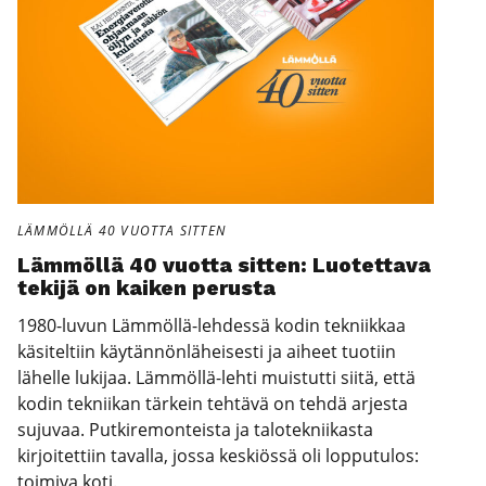
LÄMMÖLLÄ 40 VUOTTA SITTEN
Läm­möl­lä 40 vuot­ta sit­ten: Luo­tet­ta­va
teki­jä on kai­ken perus­ta
1980-luvun Lämmöllä-lehdessä kodin tekniikkaa
käsiteltiin käytännönläheisesti ja aiheet tuotiin
lähelle lukijaa. Lämmöllä-lehti muistutti siitä, että
kodin tekniikan tärkein tehtävä on tehdä arjesta
sujuvaa. Putkiremonteista ja talotekniikasta
kirjoitettiin tavalla, jossa keskiössä oli lopputulos:
toimiva koti.