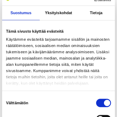
Nimi
*
Suostumus
Yksityiskohdat
Tietoja
Tämä sivusto käyttää evästeitä
Sähköpostiosoite
*
Käytämme evästeitä tarjoamamme sisällön ja mainosten
räätälöimiseen, sosiaalisen median ominaisuuksien
tukemiseen ja kävijämäärämme analysoimiseen. Lisäksi
jaamme sosiaalisen median, mainosalan ja analytiikka-
Tallenna nimeni,
alan kumppaneillemme tietoja siitä, miten käytät
sähköpostiosoitteeni ja sivustoni
sivustoamme. Kumppanimme voivat yhdistää näitä
tähän selaimeen seuraavaa
tietoja muihin tietoihin, joita olet antanut heille tai joita on
kommentointikertaa varten.
kerätty, kun olet käyttänyt heidän palvelujaan.
Suostumuksen
Välttämätön
valinta