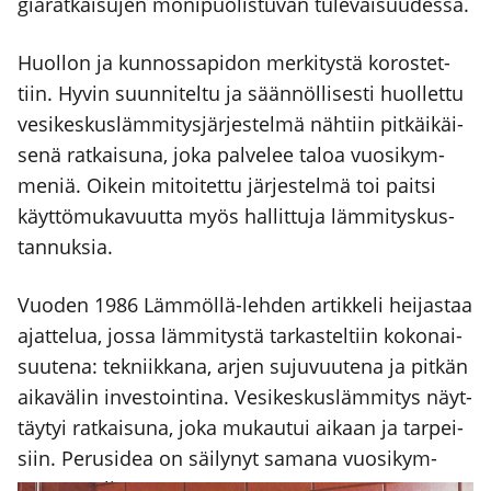
gia­rat­kai­su­jen moni­puo­lis­tu­van tule­vai­suu­des­sa.
Huol­lon ja kun­nos­sa­pi­don mer­ki­tys­tä koros­tet­
tiin. Hyvin suun­ni­tel­tu ja sään­nöl­li­ses­ti huol­let­tu
vesi­kes­kus­läm­mi­tys­jär­jes­tel­mä näh­tiin pit­käi­käi­
se­nä rat­kai­su­na, joka pal­ve­lee taloa vuo­si­kym­
me­niä. Oikein mitoi­tet­tu jär­jes­tel­mä toi pait­si
käyt­tö­mu­ka­vuut­ta myös hal­lit­tu­ja läm­mi­tys­kus­
tan­nuk­sia.
Vuo­den 1986 Läm­möl­lä-leh­den artik­ke­li hei­jas­taa
ajat­te­lua, jos­sa läm­mi­tys­tä tar­kas­tel­tiin koko­nai­
suu­te­na: tek­niik­ka­na, arjen suju­vuu­te­na ja pit­kän
aika­vä­lin inves­toin­ti­na. Vesi­kes­kus­läm­mi­tys näyt­
täy­tyi rat­kai­su­na, joka mukau­tui aikaan ja tar­pei­
siin. Perus­idea on säi­ly­nyt sama­na vuo­si­kym­
men­ten yli.