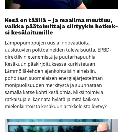
Kesä on tääl­lä – ja maa­il­ma muut­tuu,
vaik­ka pää­toi­mit­ta­ja siir­tyy­kin het­kek­
si kesä­lai­tu­mil­le
Lämpöpumppujen uusia innovaatioita,
uusiutuvien polttoaineiden tulevaisuutta, EPBD-
direktiivin etenemistä ja puutarhapuuhia.
Kesäkuun pääkirjoituksessa kurkistetaan
Lämmöllä-lehden ajankohtaisiin aiheisiin,
pohditaan suomalaisen energiajärjestelmän
monipuolisuuden merkitystä ja suunnataan
samalla katse kohti kesälomia. Miksi toimivia
ratkaisuja ei kannata hylätä ja mitä kaikkea
mielenkiintoista kesäkuun artikkeleista löytyy?