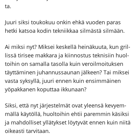
ta.
Juu­ri sik­si tou­ko­kuu onkin ehkä vuo­den paras
het­ki kat­soa kodin tek­niik­kaa sil­mäs­tä sil­mään.
Ai mik­si nyt? Mik­sei kes­kel­lä hei­nä­kuu­ta, kun gril­
lis­sä tiri­see mak­ka­ra ja kiin­nos­tus tek­ni­siin huol­
toi­hin on samal­la tasol­la kuin veroil­moi­tuk­sen
täyt­tä­mi­nen juhan­nus­sau­nan jäl­keen? Tai mik­sei
vas­ta syk­syl­lä, juu­ri ennen kuin ensim­mäi­nen
yöpak­ka­nen koput­taa ikku­naan?
Sik­si, että nyt jär­jes­tel­mät ovat yleen­sä kevyem­
mäl­lä käy­töl­lä, huol­toi­hin ehtii parem­min käsik­si
ja mah­dol­li­set yllä­tyk­set löy­ty­vät ennen kuin nii­tä
oikeas­ti tar­vi­taan.