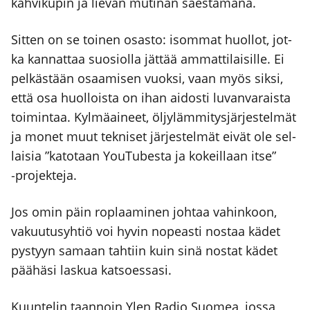
kah­vi­ku­pin ja lie­vän muti­nan säes­tä­mä­nä.
Sit­ten on se toi­nen osas­to: isom­mat huol­lot, jot­
ka kan­nat­taa suo­siol­la jät­tää ammat­ti­lai­sil­le. Ei
pel­käs­tään osaa­mi­sen vuok­si, vaan myös sik­si,
että osa huol­lois­ta on ihan aidos­ti luvan­va­rais­ta
toi­min­taa. Kyl­mä­ai­neet, öljy­läm­mi­tys­jär­jes­tel­mät
ja monet muut tek­ni­set jär­jes­tel­mät eivät ole sel­
lai­sia ”kato­taan You­Tu­bes­ta ja kokeil­laan itse”
‑pro­jek­te­ja.
Jos omin päin roplaa­mi­nen joh­taa vahin­koon,
vakuu­tus­yh­tiö voi hyvin nopeas­ti nos­taa kädet
pys­tyyn samaan tah­tiin kuin sinä nos­tat kädet
pää­hä­si las­kua kat­soes­sa­si.
Kuun­te­lin taan­noin Ylen Radio Suo­mea, jos­sa