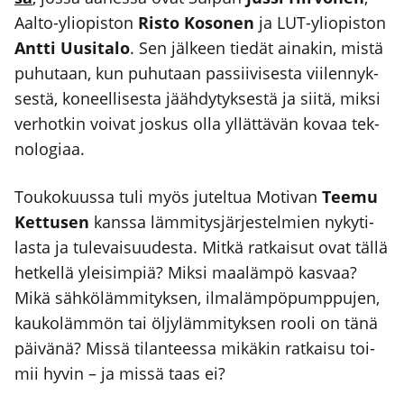
Aal­to-yli­opis­ton
Ris­to Koso­nen
ja LUT-yli­opis­ton
Ant­ti Uusi­ta­lo
. Sen jäl­keen tie­dät aina­kin, mis­tä
puhu­taan, kun puhu­taan pas­sii­vi­ses­ta vii­len­nyk­
ses­tä, koneel­li­ses­ta jääh­dy­tyk­ses­tä ja sii­tä, mik­si
ver­hot­kin voi­vat jos­kus olla yllät­tä­vän kovaa tek­
no­lo­gi­aa.
Tou­ko­kuus­sa tuli myös jutel­tua Moti­van
Tee­mu
Ket­tusen
kans­sa läm­mi­tys­jär­jes­tel­mien nyky­ti­
las­ta ja tule­vai­suu­des­ta. Mit­kä rat­kai­sut ovat täl­lä
het­kel­lä ylei­sim­piä? Mik­si maa­läm­pö kas­vaa?
Mikä säh­kö­läm­mi­tyk­sen, ilma­läm­pö­pump­pu­jen,
kau­ko­läm­mön tai öljy­läm­mi­tyk­sen roo­li on tänä
päi­vä­nä? Mis­sä tilan­tees­sa mikä­kin rat­kai­su toi­
mii hyvin – ja mis­sä taas ei?