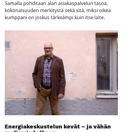
Samalla pohditaan alan asiakaspalvelun tasoa,
kokonaisuuden merkitystä sekä sitä, miksi oikea
kumppani on joskus tärkeämpi kuin itse laite.
Ener­gia­kes­kus­te­lun kevät – ja vähän