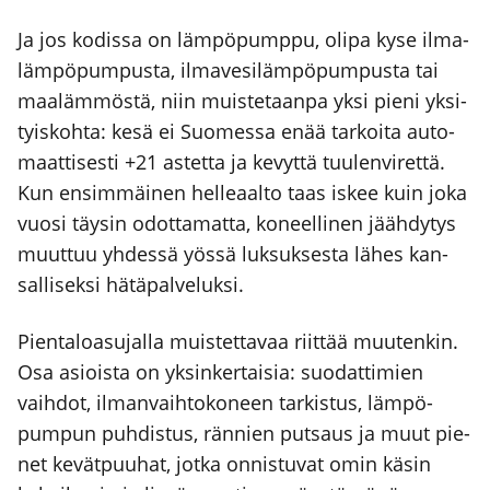
Ja jos kodis­sa on läm­pö­pump­pu, oli­pa kyse ilma­
läm­pö­pum­pus­ta, ilma­ve­si­läm­pö­pum­pus­ta tai
maa­läm­mös­tä, niin muis­te­taan­pa yksi pie­ni yksi­
tyis­koh­ta: kesä ei Suo­mes­sa enää tar­koi­ta auto­
maat­ti­ses­ti +21 astet­ta ja kevyt­tä tuu­len­vi­ret­tä.
Kun ensim­mäi­nen hel­le­aal­to taas iskee kuin joka
vuo­si täy­sin odot­ta­mat­ta, koneel­li­nen jääh­dy­tys
muut­tuu yhdes­sä yös­sä luk­suk­ses­ta lähes kan­
sal­li­sek­si hätä­pal­ve­luk­si.
Pien­ta­loa­su­jal­la muis­tet­ta­vaa riit­tää muu­ten­kin.
Osa asiois­ta on yksin­ker­tai­sia: suo­dat­ti­mien
vaih­dot, ilman­vaih­to­ko­neen tar­kis­tus, läm­pö­
pum­pun puh­dis­tus, rän­nien put­saus ja muut pie­
net kevät­puu­hat, jot­ka onnis­tu­vat omin käsin