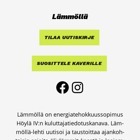
Läm­möl­lä
TILAA UUTIS­KIR­JE
SUO­SIT­TE­LE KAVE­RIL­LE
Face­book
Ins­ta­gram
Läm­möl­lä on ener­gia­te­hok­kuus­so­pi­mus
Höy­lä IV:n kulut­ta­ja­tie­do­tus­ka­na­va. Läm­
möl­lä-leh­ti uuti­soi ja taus­toit­taa ajan­koh­