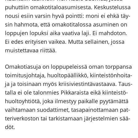
puhut­tiin oma­ko­ti­ta­loa­su­mi­ses­ta. Kes­kus­te­lus­sa
nousi esiin var­sin hyvä point­ti: moni ei ehkä täy­
sin hah­mo­ta, että oma­ko­ti­ta­los­sa asu­mi­nen on
lop­pu­jen lopuk­si aika vaa­ti­va laji. Ei mah­do­ton.
Ei edes eri­tyi­sen vai­kea. Mut­ta sel­lai­nen, jos­sa
muis­tet­ta­vaa riit­tää.
Oma­ko­tia­su­ja on lop­pu­pe­leis­sä oman torp­pan­sa
toi­mi­tus­joh­ta­ja, huol­to­pääl­lik­kö, kiin­teis­tön­hoi­ta­
ja ja toi­si­naan myös krii­si­vies­tin­tä­vas­taa­va. Taus­
tal­la ei ole talon­mies Pik­ka­rais­ta eikä kiin­teis­tö­
huol­to­yh­tiö­tä, joka ilmes­tyy pai­kal­le pyy­tä­mät­tä
vaih­ta­maan suo­dat­ti­met, tasa­pai­not­ta­maan pat­
te­ri­ver­kos­ton tai tar­kis­ta­maan jär­jes­tel­mien sää­
döt.