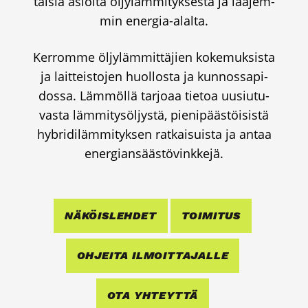
tai­sia asioi­ta öljy­läm­mi­tyk­ses­tä ja laa­jem­
min ener­gia-alal­ta.
Ker­rom­me öljy­läm­mit­tä­jien koke­muk­sis­ta
ja lait­teis­to­jen huol­los­ta ja kun­nos­sa­pi­
dos­sa. Läm­möl­lä tar­jo­aa tie­toa uusiu­tu­
vas­ta läm­mi­ty­söl­jys­tä, pie­ni­pääs­töi­sis­tä
hybri­di­läm­mi­tyk­sen rat­kai­suis­ta ja antaa
ener­gian­sääs­tö­vink­ke­jä.
NÄKÖIS­LEH­DET
TOI­MI­TUS
OHJEI­TA ILMOIT­TA­JAL­LE
OTA YHTEYT­TÄ