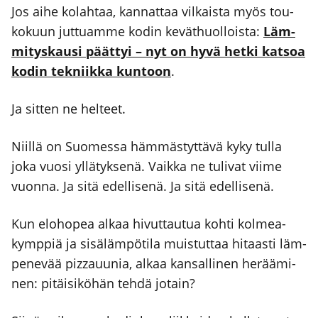
Jos aihe kolah­taa, kan­nat­taa vil­kais­ta myös tou­
ko­kuun jut­tuam­me kodin kevät­huol­lois­ta:
Läm­
mi­tys­kausi päät­tyi – nyt on hyvä het­ki kat­soa
kodin tek­niik­ka kun­toon
.
Ja sit­ten ne hel­teet.
Niil­lä on Suo­mes­sa häm­mäs­tyt­tä­vä kyky tul­la
joka vuo­si yllä­tyk­se­nä. Vaik­ka ne tuli­vat vii­me
vuon­na. Ja sitä edel­li­se­nä. Ja sitä edel­li­se­nä.
Kun elo­ho­pea alkaa hivut­tau­tua koh­ti kol­mea­
kymp­piä ja sisä­läm­pö­ti­la muis­tut­taa hitaas­ti läm­
pe­ne­vää pizza­uu­nia, alkaa kan­sal­li­nen herää­mi­
nen: pitäi­si­kö­hän teh­dä jotain?