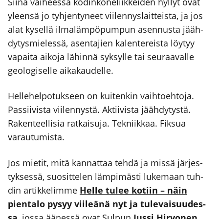
Sii­nä vai­hees­sa kodin­ko­ne­liik­kei­den hyl­lyt ovat
yleen­sä jo tyh­jen­ty­neet vii­len­nys­lait­teis­ta, ja jos
alat kysel­lä ilma­läm­pö­pum­pun asen­nus­ta jääh­
dy­tys­mie­les­sä, asen­ta­jien kalen­te­reis­ta löy­tyy
vapai­ta aiko­ja lähin­nä syk­syl­le tai seu­raa­val­le
geo­lo­gi­sel­le aika­kau­del­le.
Hel­le­hel­po­tuk­seen on kui­ten­kin vaih­toeh­to­ja.
Pas­sii­vis­ta vii­len­nys­tä. Aktii­vis­ta jääh­dy­tys­tä.
Raken­teel­li­sia rat­kai­su­ja. Tek­niik­kaa. Fik­sua
varau­tu­mis­ta.
Jos mie­tit, mitä kan­nat­taa teh­dä ja mis­sä jär­jes­
tyk­ses­sä, suo­sit­te­len läm­pi­mäs­ti luke­maan tuh­
din artik­ke­lim­me
Hel­le tulee kotiin – näin
pien­ta­lo pysyy vii­leä­nä nyt ja tule­vai­suu­des­
sa
, jos­sa äänes­sä ovat Sul­pun
Jus­si Hir­vo­nen
,