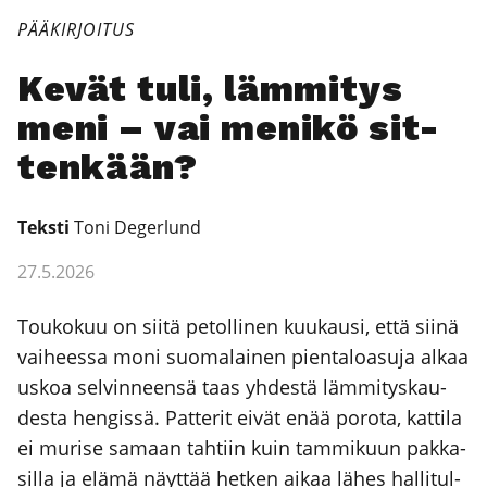
PÄÄKIRJOITUS
Kevät tuli, läm­mi­tys
meni – vai meni­kö sit­
ten­kään?
Teks­ti
Toni Deger­lund
27.5.2026
Tou­ko­kuu on sii­tä petol­li­nen kuu­kausi, että sii­nä
vai­hees­sa moni suo­ma­lai­nen pien­ta­loa­su­ja alkaa
uskoa sel­vin­neen­sä taas yhdes­tä läm­mi­tys­kau­
des­ta hen­gis­sä. Pat­te­rit eivät enää poro­ta, kat­ti­la
ei muri­se samaan tah­tiin kuin tam­mi­kuun pak­ka­
sil­la ja elä­mä näyt­tää het­ken aikaa lähes hal­li­tul­