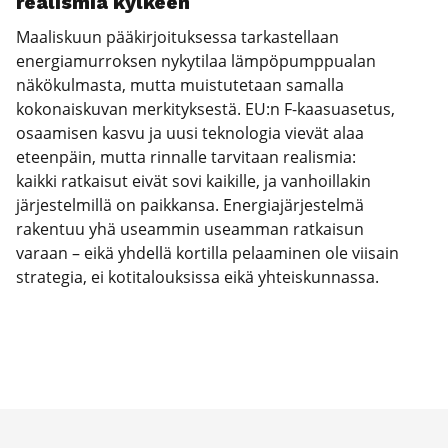
rea­lis­mia kyl­keen
Maaliskuun pääkirjoituksessa tarkastellaan
energiamurroksen nykytilaa lämpöpumppualan
näkökulmasta, mutta muistutetaan samalla
kokonaiskuvan merkityksestä. EU:n F-kaasuasetus,
osaamisen kasvu ja uusi teknologia vievät alaa
eteenpäin, mutta rinnalle tarvitaan realismia:
kaikki ratkaisut eivät sovi kaikille, ja vanhoillakin
järjestelmillä on paikkansa. Energiajärjestelmä
rakentuu yhä useammin useamman ratkaisun
varaan – eikä yhdellä kortilla pelaaminen ole viisain
strategia, ei kotitalouksissa eikä yhteiskunnassa.