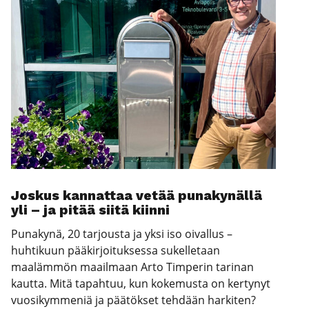
Jos­kus kan­nat­taa vetää puna­ky­näl­lä
yli – ja pitää sii­tä kiin­ni
Punakynä, 20 tarjousta ja yksi iso oivallus –
huhtikuun pääkirjoituksessa sukelletaan
maalämmön maailmaan Arto Timperin tarinan
kautta. Mitä tapahtuu, kun kokemusta on kertynyt
vuosikymmeniä ja päätökset tehdään harkiten?