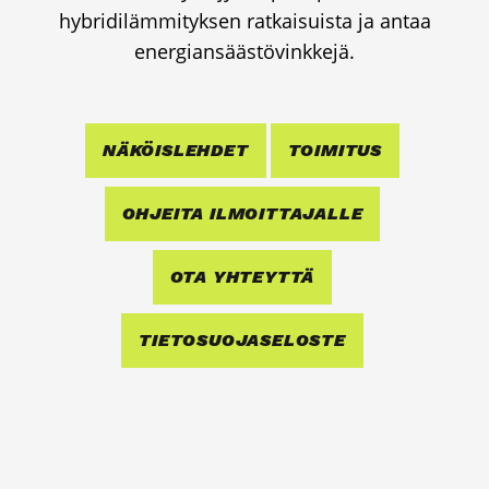
hybri­di­läm­mi­tyk­sen rat­kai­suis­ta ja antaa
ener­gian­sääs­tö­vink­ke­jä.
NÄKÖIS­LEH­DET
TOI­MI­TUS
OHJEI­TA ILMOIT­TA­JAL­LE
OTA YHTEYT­TÄ
TIE­TO­SUO­JA­SE­LOS­TE