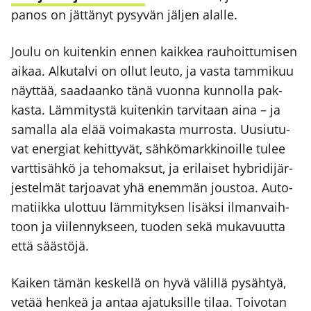
panos on jät­tä­nyt pysy­vän jäl­jen alal­le.
Jou­lu on kui­ten­kin ennen kaik­kea rau­hoit­tu­mi­sen
aikaa. Alku­tal­vi on ollut leu­to, ja vas­ta tam­mi­kuu
näyt­tää, saa­daan­ko tänä vuon­na kun­nol­la pak­
kas­ta. Läm­mi­tys­tä kui­ten­kin tar­vi­taan aina – ja
samal­la ala elää voi­ma­kas­ta mur­ros­ta. Uusiu­tu­
vat ener­giat kehit­ty­vät, säh­kö­mark­ki­noil­le tulee
vart­ti­säh­kö ja teho­mak­sut, ja eri­lai­set hybri­di­jär­
jes­tel­mät tar­joa­vat yhä enem­män jous­toa. Auto­
ma­tiik­ka ulot­tuu läm­mi­tyk­sen lisäk­si ilman­vaih­
toon ja vii­len­nyk­seen, tuo­den sekä muka­vuut­ta
että sääs­tö­jä.
Kai­ken tämän kes­kel­lä on hyvä välil­lä pysäh­tyä,
vetää hen­keä ja antaa aja­tuk­sil­le tilaa. Toi­vo­tan