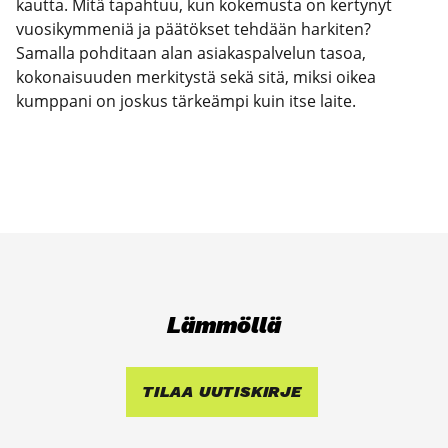
kautta. Mitä tapahtuu, kun kokemusta on kertynyt
vuosikymmeniä ja päätökset tehdään harkiten?
Samalla pohditaan alan asiakaspalvelun tasoa,
kokonaisuuden merkitystä sekä sitä, miksi oikea
kumppani on joskus tärkeämpi kuin itse laite.
Läm­möl­lä
TILAA UUTIS­KIR­JE