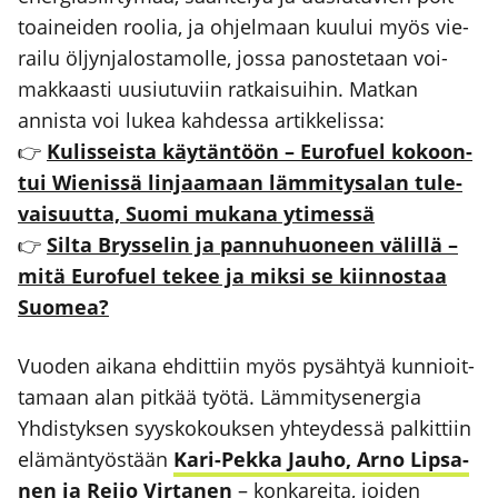
toai­nei­den roo­lia, ja ohjel­maan kuu­lui myös vie­
rai­lu öljyn­ja­los­ta­mol­le, jos­sa panos­te­taan voi­
mak­kaas­ti uusiu­tu­viin rat­kai­sui­hin. Mat­kan
annis­ta voi lukea kah­des­sa artik­ke­lis­sa:
👉
Kulis­seis­ta käy­tän­töön – Euro­fuel kokoon­
tui Wie­nis­sä lin­jaa­maan läm­mi­ty­sa­lan tule­
vai­suut­ta, Suo­mi muka­na yti­mes­sä
👉
Sil­ta Brys­se­lin ja pan­nu­huo­neen välil­lä –
mitä Euro­fuel tekee ja mik­si se kiin­nos­taa
Suo­mea?
Vuo­den aika­na ehdit­tiin myös pysäh­tyä kun­nioit­
ta­maan alan pit­kää työ­tä. Läm­mi­ty­se­ner­gia
Yhdis­tyk­sen syys­ko­kouk­sen yhtey­des­sä pal­kit­tiin
elä­män­työs­tään
Kari-Pek­ka Jau­ho, Arno Lip­sa­
nen ja Rei­jo Vir­ta­nen
– kon­ka­rei­ta, joi­den