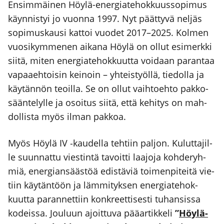
Ensim­mäi­nen Höy­lä-ener­gia­te­hok­kuus­so­pi­mus
käyn­nis­tyi jo vuon­na 1997. Nyt päät­ty­vä nel­jäs
sopi­mus­kausi kat­toi vuo­det 2017–2025. Kol­men
vuo­si­kym­me­nen aika­na Höy­lä on ollut esi­merk­ki
sii­tä, miten ener­gia­te­hok­kuut­ta voi­daan paran­taa
vapaa­eh­toi­sin kei­noin – yhteis­työl­lä, tie­dol­la ja
käy­tän­nön teoil­la. Se on ollut vaih­toeh­to pak­ko­
sään­te­lyl­le ja osoi­tus sii­tä, että kehi­tys on mah­
dol­lis­ta myös ilman pak­koa.
Myös Höy­lä IV ‑kau­del­la teh­tiin pal­jon. Kulut­ta­jil­
le suun­nat­tu vies­tin­tä tavoit­ti laa­jo­ja koh­de­ryh­
miä, ener­gian­sääs­töä edis­tä­viä toi­men­pi­tei­tä vie­
tiin käy­tän­töön ja läm­mi­tyk­sen ener­gia­te­hok­
kuut­ta paran­net­tiin kon­kreet­ti­ses­ti tuhan­sis­sa
kodeis­sa. Jou­luun ajoit­tu­va pää­ar­tik­ke­li
”
Höy­lä-