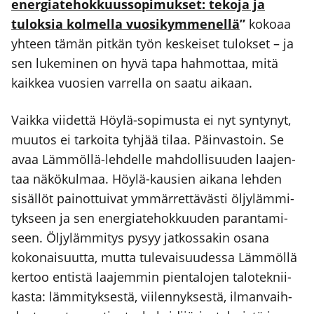
ener­gia­te­hok­kuus­so­pi­muk­set: teko­ja ja
tulok­sia kol­mel­la vuo­si­kym­me­nel­lä
”
koko­aa
yhteen tämän pit­kän työn kes­kei­set tulok­set – ja
sen luke­mi­nen on hyvä tapa hah­mot­taa, mitä
kaik­kea vuo­sien var­rel­la on saa­tu aikaan.
Vaik­ka vii­det­tä Höy­lä-sopi­mus­ta ei nyt syn­ty­nyt,
muu­tos ei tar­koi­ta tyh­jää tilaa. Päin­vas­toin. Se
avaa Läm­möl­lä-leh­del­le mah­dol­li­suu­den laa­jen­
taa näkö­kul­maa. Höy­lä-kausien aika­na leh­den
sisäl­löt pai­not­tui­vat ymmär­ret­tä­väs­ti öljy­läm­mi­
tyk­seen ja sen ener­gia­te­hok­kuu­den paran­ta­mi­
seen. Öljy­läm­mi­tys pysyy jat­kos­sa­kin osa­na
koko­nai­suut­ta, mut­ta tule­vai­suu­des­sa Läm­möl­lä
ker­too entis­tä laa­jem­min pien­ta­lo­jen talo­tek­nii­
kas­ta: läm­mi­tyk­ses­tä, vii­len­nyk­ses­tä, ilman­vaih­