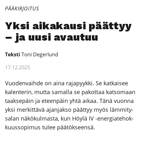
PÄÄKIRJOITUS
Yksi aika­kausi päät­tyy
– ja uusi avau­tuu
Teks­ti
Toni Deger­lund
17.12.2025
Vuo­den­vaih­de on aina raja­pyyk­ki. Se kat­kai­see
kalen­te­rin, mut­ta samal­la se pakot­taa kat­so­maan
taak­se­päin ja eteen­päin yhtä aikaa. Tänä vuon­na
yksi mer­kit­tä­vä ajan­jak­so päät­tyy myös läm­mi­ty­
sa­lan näkö­kul­mas­ta, kun Höy­lä IV ‑ener­gia­te­hok­
kuus­so­pi­mus tulee pää­tök­seen­sä.