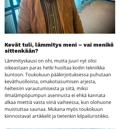
Kevät tuli, läm­mi­tys meni – vai meni­kö
sit­ten­kään?
Lämmityskausi on ohi, mutta juuri nyt olisi
oikeastaan paras hetki huoltaa kodin tekniikka
kuntoon. Toukokuun pääkirjoituksessa puhutaan
keväthuolloista, omakotiasumisen arjesta,
helteisiin varautumisesta ja siitä, miksi
ilmalämpöpumpun asennusta ei ehkä kannata
alkaa miettiä vasta siinä vaiheessa, kun olohuone
muistuttaa saunaa. Mukana myös toukokuun
kiinnostavat artikkelit ja tietenkin kilpailuristikko.