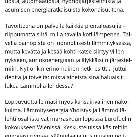
dos­ta, auto­maa­tios­ta, hybri­di­jär­jes­tel­mis­tä ja
asu­mi­sen ener­gia­rat­kai­suis­ta koko­nai­suu­te­na.
Tavoit­tee­na on pal­vel­la kaik­kia pien­ta­loa­su­jia –
riip­pu­mat­ta sii­tä, mil­lä taval­la koti läm­pe­nee. Tal­
vel­la pain­opis­te on luon­nol­li­ses­ti läm­mi­tyk­ses­sä,
mut­ta kevät­tä ja kesää koh­ti kat­se siir­tyy vii­len­
nyk­seen, aurin­koe­ner­gi­aan ja älyk­käi­siin jär­jes­tel­
miin. Nyt onkin erin­omai­nen het­ki esit­tää jut­tui­
deoi­ta ja toi­vei­ta: mis­tä aiheis­ta sinä haluai­sit
lukea Läm­möl­lä-leh­des­sä?
Lop­pu­vuot­ta lei­ma­si myös kan­sain­vä­li­nen näkö­
kul­ma. Läm­mi­ty­se­ner­gia Yhdis­tys ja Läm­möl­lä-
leh­ti osal­lis­tui­vat mar­ras­kuun lopus­sa Euro­fue­lin
kokouk­seen Wie­nis­sä. Kes­kus­te­luis­sa käsi­tel­tiin
ener­gia­siir­ty­mää, sään­te­lyä ja uusiu­tu­vien polt­