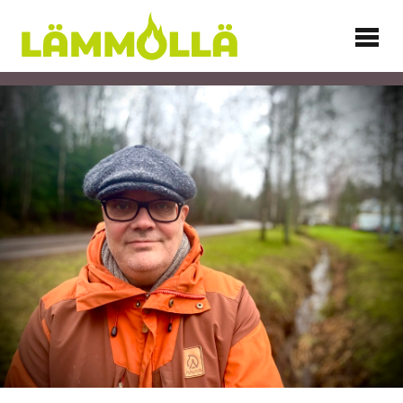
Siirry
sisältöön
Lämmöllä