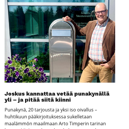
Jos­kus kan­nat­taa vetää puna­ky­näl­lä
yli – ja pitää sii­tä kiin­ni
Punakynä, 20 tarjousta ja yksi iso oivallus –
huhtikuun pääkirjoituksessa sukelletaan
maalämmön maailmaan Arto Timperin tarinan