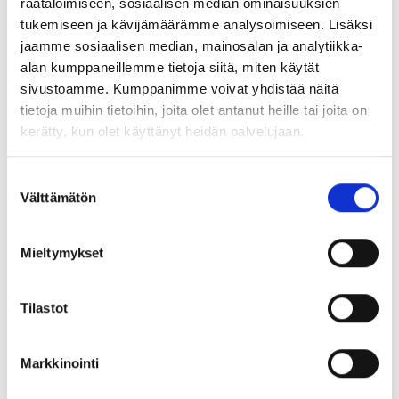
räätälöimiseen, sosiaalisen median ominaisuuksien
kentät on merkitty
*
tukemiseen ja kävijämäärämme analysoimiseen. Lisäksi
jaamme sosiaalisen median, mainosalan ja analytiikka-
Kommentti
*
alan kumppaneillemme tietoja siitä, miten käytät
sivustoamme. Kumppanimme voivat yhdistää näitä
tietoja muihin tietoihin, joita olet antanut heille tai joita on
kerätty, kun olet käyttänyt heidän palvelujaan.
Suostumuksen
Välttämätön
valinta
Mieltymykset
Tilastot
Nimi
*
Markkinointi