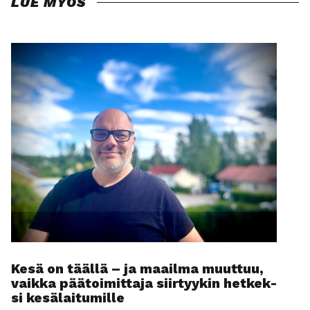
LUE MYÖS
Kesä on tääl­lä – ja maa­il­ma muut­tuu,
vaik­ka pää­toi­mit­ta­ja siir­tyy­kin het­kek­
si kesä­lai­tu­mil­le