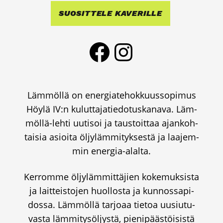
SUO­SIT­TE­LE KAVE­RIL­LE
Face­book
Ins­ta­gram
Läm­möl­lä on ener­gia­te­hok­kuus­so­pi­mus
Höy­lä IV:n kulut­ta­ja­tie­do­tus­ka­na­va. Läm­
möl­lä-leh­ti uuti­soi ja taus­toit­taa ajan­koh­
tai­sia asioi­ta öljy­läm­mi­tyk­ses­tä ja laa­jem­
min ener­gia-alal­ta.
Ker­rom­me öljy­läm­mit­tä­jien koke­muk­sis­ta
ja lait­teis­to­jen huol­los­ta ja kun­nos­sa­pi­
dos­sa. Läm­möl­lä tar­jo­aa tie­toa uusiu­tu­
vas­ta läm­mi­ty­söl­jys­tä, pie­ni­pääs­töi­sis­tä